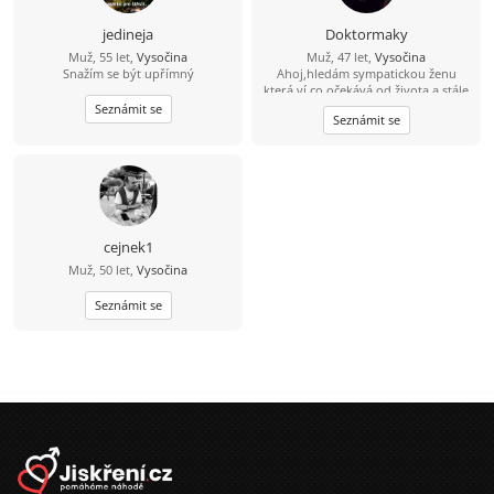
jedineja
Doktormaky
Muž, 55 let,
Vysočina
Muž, 47 let,
Vysočina
Snažím se být upřímný
Ahoj,hledám sympatickou ženu
která ví co očekává od života a stále
ještě hledá toho prvého pro
Seznámit se
Seznámit se
společnou cestu.Jsem optimista a
věřím že někde jsi...
cejnek1
Muž, 50 let,
Vysočina
Seznámit se