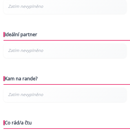
Ideální partner
Kam na rande?
Co rád/a čtu