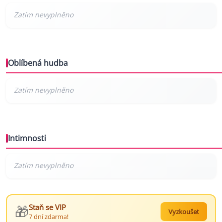
Oblíbená hudba
Intimnosti
🎁
Staň se VIP
Vyzkoušet
7 dní zdarma!