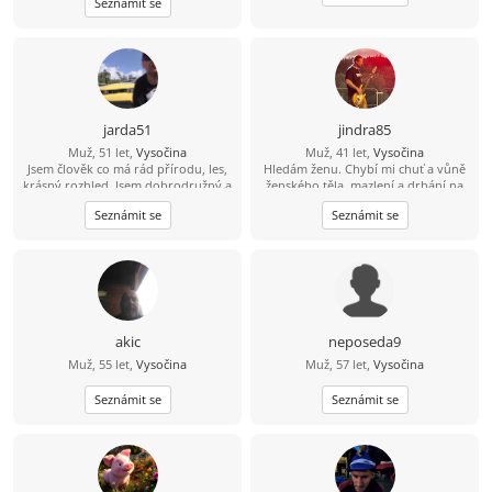
Seznámit se
ženu z Vysočiny, která by ráda
trávila čas na vesnici.
jarda51
jindra85
Muž, 51 let,
Vysočina
Muž, 41 let,
Vysočina
Jsem člověk co má rád přírodu, les,
Hledám ženu. Chybí mi chuť a vůně
krásný rozhled. Jsem dobrodružný a
ženského těla, mazlení a drbání na
mám rád nové věci. Hledám k sobě
zádech.. ;-) Zajdeme na kávu a
Seznámit se
Seznámit se
ženu na vztah.
uvidíme, jestli přeskočí jiskra?
akic
neposeda9
Muž, 55 let,
Vysočina
Muž, 57 let,
Vysočina
Seznámit se
Seznámit se