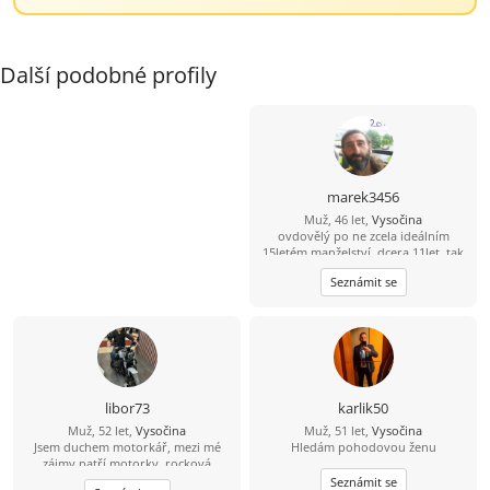
Další podobné profily
marek3456
Muž, 46 let,
Vysočina
ovdovělý po ne zcela ideálním
15letém manželství, dcera 11let, tak
trochu alternativně a pronárodně
Seznámit se
smýšlející, tj. fráze konzum a úspěch
již se mě tak úplně netýkají, přírodu
a výlety milující, místem nynějšího
pobytu se zcela vázán necítím,
uvítám ženu trochu otevřené mysli
libor73
karlik50
Muž, 52 let,
Vysočina
Muž, 51 let,
Vysočina
Jsem duchem motorkář, mezi mé
Hledám pohodovou ženu
zájmy patří motorky, rocková
hudba, sport a příroda. Hledám
Seznámit se