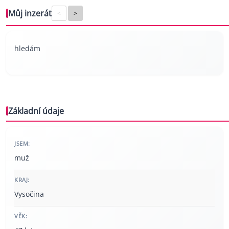
Můj inzerát
<
>
hledám
Základní údaje
JSEM:
muž
KRAJ:
Vysočina
VĚK: