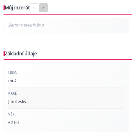
Můj inzerát
<
>
Základní údaje
JSEM:
muž
KRAJ:
Jihočeský
VĚK:
62 let