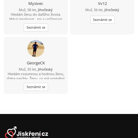
Mysivec
Vv12
Muž, 58 let,
Jihočeský
Muž, 56 let,
Jihočeský
Hledám ženu do dalšího života.
Miluji myslivost , psi a upřímnost
Seznámit se
Seznámit se
GeorgeCK
Muž, 55 let,
Jihočeský
Hledám rozumnou a hodnou ženu,
třeba navždy. Ženu, co má vyplněný
celý profil. I negativní odpověď je
Seznámit se
lepší než fucking mlčení.