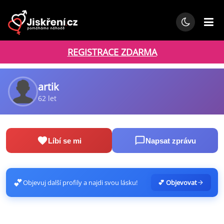
REGISTRACE ZDARMA
artik
62 let
Líbí se mi
Napsat zprávu
💕
Objevuj další profily a najdi svou lásku!
💕 Objevovat