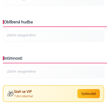
Oblíbená hudba
Intimnosti
🎁
Staň se VIP
Vyzkoušet
7 dní zdarma!