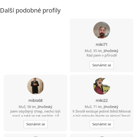
Další podobné profily
miki71
Muž, 55 let,
Jihočeský
Rád jsem v přírodě
Seznámit se
mibis68
miki22
Muž, 58 let,
Jihočeský
Muž, 71 let,
Jihočeský
Jsem obyčejný chlap, nechci být
V životě existuje jediné štěstí:Milovat
starý a také se tak necítím. Už
a být milován.Najde se aktivní žena?
dlouho jsem někomu neřekl
Seznámit se
Seznámit se
"miláčku, lásko". Chtěl bych poznat
spíše štíhlou ženu, která by to chtěla
slyšet a které bych stál za to, abych