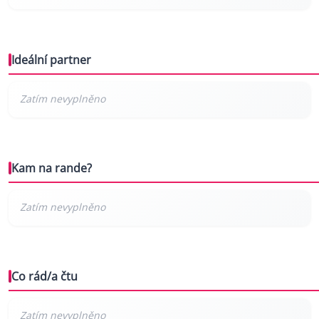
Ideální partner
Kam na rande?
Co rád/a čtu