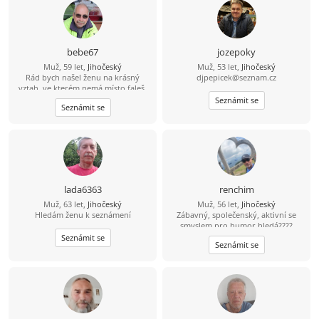
to i já slyšel iod ní. Jinak dílna,
zahrádka, dům, kolo, voda,
houbaření, cross golf, trochu tanec,
hudba, atd.
bebe67
jozepoky
Muž, 59 let,
Jihočeský
Muž, 53 let,
Jihočeský
Rád bych našel ženu na krásný
djpepicek@seznam.cz
vztah, ve kterém nemá místo faleš.
Ženu které bych mohl věřit.
Seznámit se
Seznámit se
lada6363
renchim
Muž, 63 let,
Jihočeský
Muž, 56 let,
Jihočeský
Hledám ženu k seznámení
Zábavný, společenský, aktivní se
smyslem pro humor hledá????
Najdu????
Seznámit se
Seznámit se