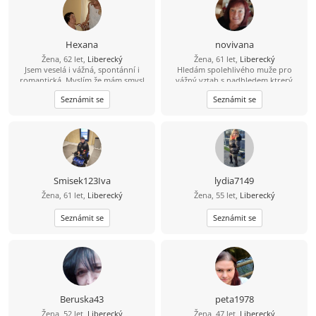
Hexana
novivana
Žena, 62 let,
Liberecký
Žena, 61 let,
Liberecký
Jsem veselá i vážná, spontánní i
Hledám spolehlivého muže pro
romantická. Myslím že mám smysl
vážný vztah s nadhledem,ktrerý
pro humor i spravedlnost a líbí se
neřeší malichernosti,bere život
Seznámit se
Seznámit se
mi vše krásné. Ráda bych poznala
takový jaký je.Se smyslem pro
Muže - sympatického nekuřáka s
humor,vztahem k přírodě a vše co k
pozitivním přístupem k životu
ní patří
Smisek123Iva
lydia7149
Žena, 61 let,
Liberecký
Žena, 55 let,
Liberecký
Seznámit se
Seznámit se
Beruska43
peta1978
Žena, 52 let,
Liberecký
Žena, 47 let,
Liberecký