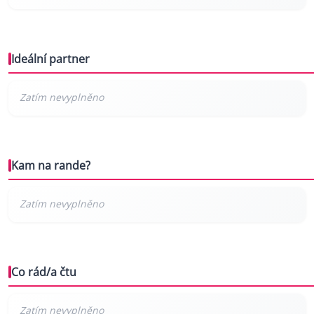
Ideální partner
Kam na rande?
Co rád/a čtu