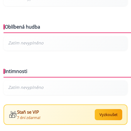
Oblíbená hudba
Intimnosti
🎁
Staň se VIP
Vyzkoušet
7 dní zdarma!