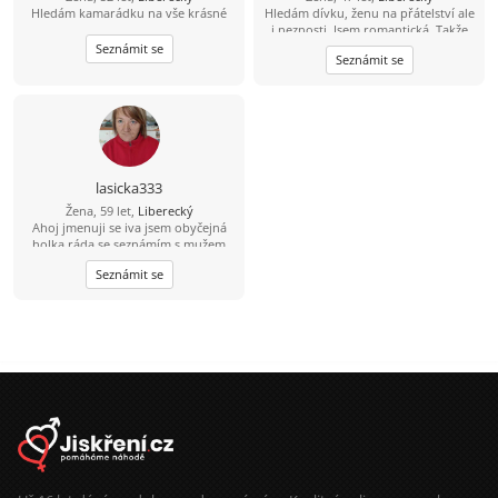
Hledám kamarádku na vše krásné
Hledám dívku, ženu na přátelství ale
i neznosti. Jsem romantická. Takže
pokud hledáš dotyky, neznosti a
Seznámit se
Seznámit se
krásné přátelství k tomu, napiš
lasicka333
Žena, 59 let,
Liberecký
Ahoj jmenuji se iva jsem obyčejná
holka ráda se seznámím s mužem
třeba u kavi
Seznámit se