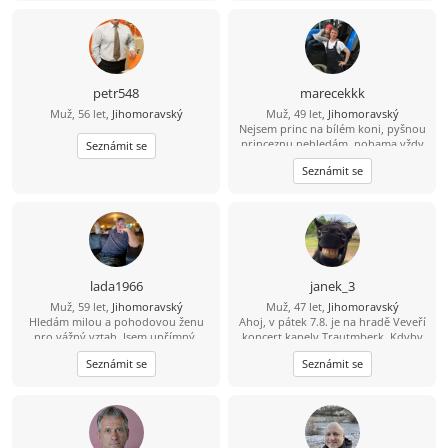
petr548
marecekkk
Muž, 56 let,
Jihomoravský
Muž, 49 let,
Jihomoravský
Nejsem princ na bílém koni, pyšnou
princeznu nehledám, nohama vždy
Seznámit se
stojím na pevné zemi, hlavou občas
Seznámit se
mířím ke hvězdám.Nehledám lásku
na jednu noc,nechci ke štěstí toho
moc.Jsem milionový a přesto
skromný princ, mám vše,něco bych
chtěl víc...To nejcenější mám ve svém
srdci,co můžu dávat dnem i
nocí.Ruce mám šikovné, mozoly od
práce na dlani, přesto jsou mé
lada1966
janek_3
doteky něžné,pro toho koho
Muž, 59 let,
Jihomoravský
Muž, 47 let,
Jihomoravský
pohladí.Zalévám kytky, píši básně,
Hledám milou a pohodovou ženu
Ahoj, v pátek 7.8. je na hradě Veveří
bývám venku když je krásně.
pro vážný vztah. Jsem upřímný,
koncert kapely Trautmberk. Kdyby
Posílám pár řádků do světa k
spolehlivý a mám rád přírodu i
se Ti chtělo, tak mám na Wats Appu
srdíčku které to uvítá
Seznámit se
Seznámit se
obyčejné radosti života.Rád bych
čerstvou fotku :-) 773 908 225 Jan
našel partnerku, se kterou budeme
sdílet volný čas, zážitky, rodinu i
každodenní chvíle.