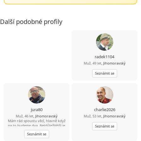
Další podobné profily
radek1104
Muž, 49 let,
Jihomoravský
Seznámit se
jura80
charlie2026
Muž, 46 let,
Jihomoravský
Muž, 53 let,
Jihomoravský
Mám rád spoustu věcí, hlavně když
na to budeme dva. Nejdůležitější je
Seznámit se
důvěra, upřímnost a vzájemný
Seznámit se
respekt.