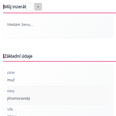
Můj inzerát
<
>
hledám ženu...
Základní údaje
JSEM:
muž
KRAJ:
Jihomoravský
VĚK: