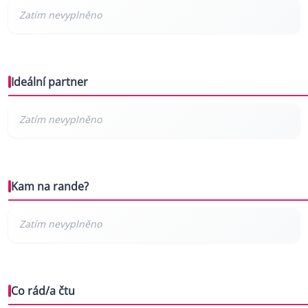
Ideální partner
Kam na rande?
Co rád/a čtu