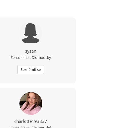
syzan
Žena, 44 let,
Olomoucký
Seznámit se
charlotte193837
Žena, 29 let,
Olomoucký