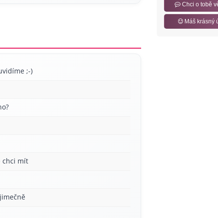
Chci o tobě v
Máš krásný 
uvidíme ;-)
no?
 chci mít
ýjimečně