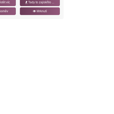
ědět víc
Tady to zajiskřilo ...
úsměv
Mrknutí