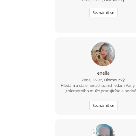
Seznámit se
enella
Žena, 36 let,
Olomoucký
Hledám a stále nenacházím,hledám Váný 
,tolerantního muže,pracujícího a hodn
naopak mu mohu nabídnout svvé srdce a
Lásku !!!jen vážně!!Hledám i nové přátelé,
Seznámit se
říká kamarádů není nikdy dost :o))