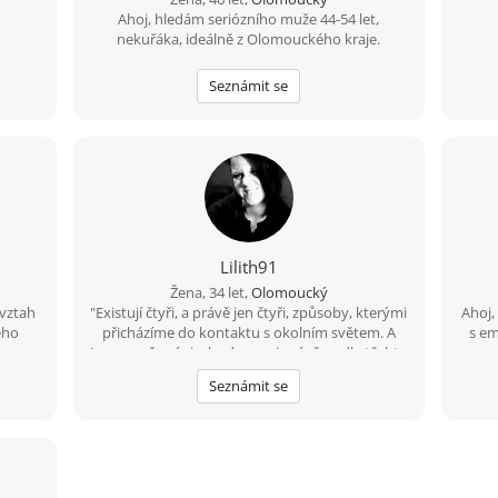
Ahoj, hledám seriózního muže 44-54 let,
nekuřáka, ideálně z Olomouckého kraje.
Seznámit se
Lilith91
Žena, 34 let,
Olomoucký
vztah
"Existují čtyři, a právě jen čtyři, způsoby, kterými
Ahoj,
ého
přicházíme do kontaktu s okolním světem. A
s em
 svou
jsme oceňováni a hodnoceni právě podle těchto
jak se
čtyř kritérií: co děláme, jak vypadáme, co říkáme
Seznámit se
a jak to říkáme." :))