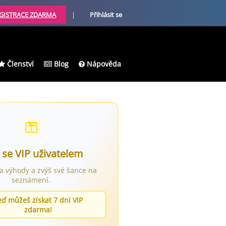
GISTRACE ZDARMA
|
Přihlásit se
Členství
Blog
Nápověda
 se VIP uživatelem
ra výhody a zvýš své šance na
seznámení.
eď můžeš získat 7 dní VIP
zdarma!