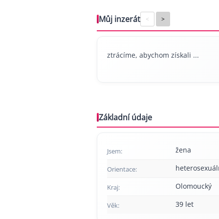
Můj inzerát
<
>
ztrácíme, abychom získali ...
Základní údaje
žena
Jsem:
heterosexuál
Orientace:
Olomoucký
Kraj:
39 let
Věk: