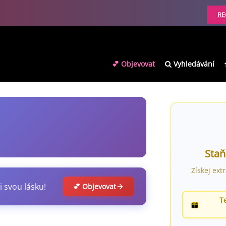
RE
💕 Objevovat
Vyhledávání
Staň
Získej ext
i svou lásku!
💕 Objevovat
T