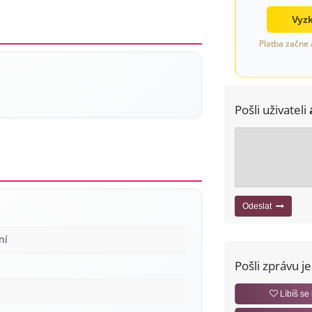
Vyzk
Platba začne 
Pošli uživateli
Odeslat
ní
Pošli zprávu j
Líbíš se