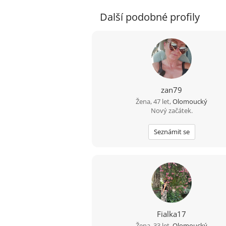
Další podobné profily
zan79
Žena, 47 let,
Olomoucký
Nový začátek.
Seznámit se
Fialka17
Žena, 33 let,
Olomoucký