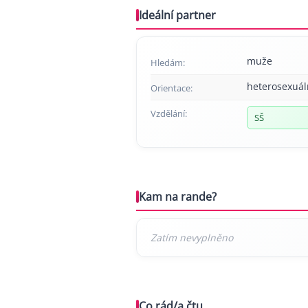
Ideální partner
muže
Hledám:
heterosexuál
Orientace:
Vzdělání:
SŠ
Kam na rande?
Co rád/a čtu