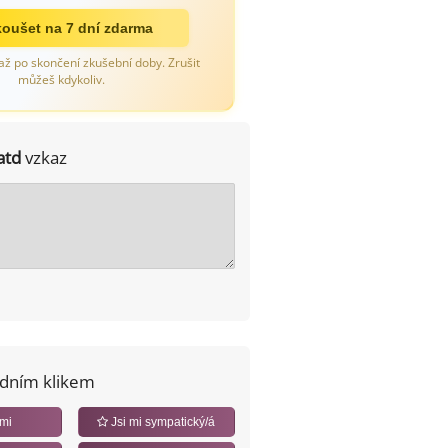
oušet na 7 dní zdarma
až po skončení zkušební doby. Zrušit
můžeš kdykoliv.
atd
vzkaz
edním klikem
 mi
Jsi mi sympatický/á