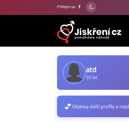
Přidejte se:
atd
39 let
💕
Objevuj další profily a najd