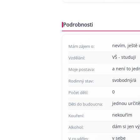
Podrobnosti
nevím, ještě 
Mám zájem o:
VŠ - studuji
Vzdělání:
a není to jed
Moje postava:
svobodný/á
Rodinný stav:
0
Počet dětí:
jednou určitě
Děti do budoucna:
nekouřím
Kouření:
dám si jen v
Alkohol:
v sebe
V co věřím: