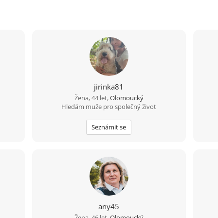
jirinka81
Žena, 44 let,
Olomoucký
Hledám muže pro společný život
Seznámit se
any45
Žena, 46 let,
Olomoucký