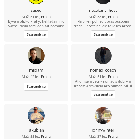
sused
necekany_host
Muž, 51 let,
Praha
Muž, 38 let,
Praha
Byvam blizko Prahy. Nehladam nic
Na první pohled občas působím
vazne. Neda sami odpisat nechajte
trochu lhostejně, ale to je jen proto,
kontakt.
že svět raději tiše vnímám, než abych
Seznámit se
Seznámit se
měl potřebu ho neustále
komentovat. Pokud se se mnou
naučíš sdílet tohle ticho, jiskra
přeskočí sama.
mildam
nomad_coach
Muž, 42 let,
Praha
Muž, 51 let,
Praha
Ahoj, jsem věčný nomád s dobrým
srdcem a smyslem pro humor. Miluji
Seznámit se
cestování (ale kvůli práci ho mám
Seznámit se
někdy až moc). Když se mne ptají na
národnost, říkám "jsem občan
Země"). Hledám dívku plnou
rozporů, stejně jako jsem já: mám
rád dobrodružství, ale i stabilitu,
emoce i intelekt. Těším se, že se
potkáme.
jakubjan
Johnywinter
Muž, 55 let,
Praha
Muž, 37 let,
Praha