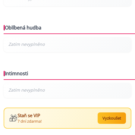
Oblíbená hudba
Intimnosti
🎁
Staň se VIP
Vyzkoušet
7 dní zdarma!