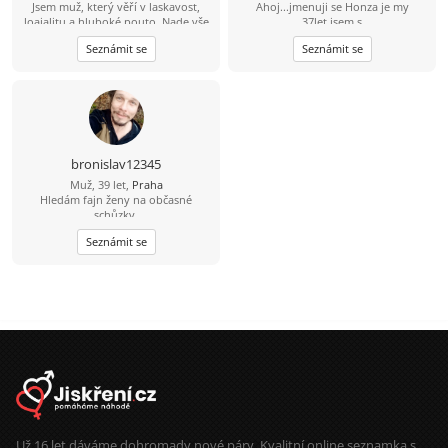
Jsem muž, který věří v laskavost,
Ahoj...jmenuji se Honza je my
loajalitu a hluboké pouto. Nade vše
37let,jsem s
si cením upřímnosti a sním o tom, že
prahy,svobodný,bezdětní. Touto
Seznámit se
Seznámit se
budu sdílet jednoduché a krásné
cestou bych se rad seznámil se
životní okamžiky s někým, kdo se v
sympatickou slečnou/ženou která vi
něm cítí jako doma.
co chce a myslí to s tím seznamenim
vážně a nechce si jen dopisovat ale
chce a je ochotná vyměnit písmenka
za realné/osobní seznámení. Pokud
ještě existuje slečna/žena která má
stejný pohled a názor na věc, tak
bronislav12345
budu moc rád když my napíšeš a
Muž, 39 let,
Praha
třeba se domluvíme rovnou na
Hledám fajn ženy na občasné
schůzce nebo si vyměníme kontakt.
schůzky.
Každopádně mé Tel.číslo 735731152.
Stačí napsat a ja se ozvu...:-))...
Seznámit se
Už 16 let dáváme dohromady nové páry. Kvalitní online seznamka s