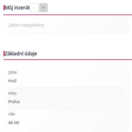
Můj inzerát
<
>
Základní údaje
JSEM:
muž
KRAJ:
Praha
VĚK:
46 let