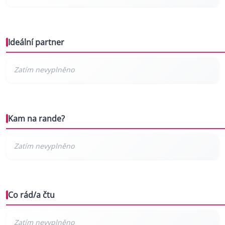
Ideální partner
Kam na rande?
Co rád/a čtu