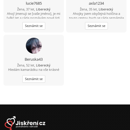
lucie7685
axla1234
Žena, 37 let,
Liberecký
Žena, 35 let,
Liberecký
Ahoj! Jmenuji se [vaše jméno], je mi
Ahojky jsem obyčejná holčina a
[věk] let a ráda poznávám nové lidi.
touto cestou bych se ráda seznámila
Jsem přátelská, otevřená a upřímná,
se slečnou na pokec a třeba i víc...
Seznámit se
Seznámit se
miluji cestování, přírodu a dobré
Pouze diskrétně prosím mám rodinu
jídlo. Ve volném čase ráda čtu,
ale ráda bych poznala něco nového
poslouchám hudbu nebo si zajdu na
moc mě to láká
procházku. Hledám někoho, kdo je
upřímný, veselý a má smysl pro
humor. Pokud máš zájem se poznat,
neváhej mě kontaktovat!
Beruska43
Žena, 52 let,
Liberecký
Hledám kamarádku na vše krásné
Seznámit se