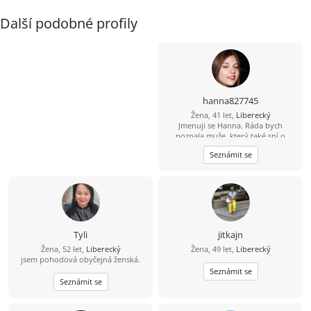
Další podobné profily
hanna827745
Žena, 41 let,
Liberecký
Jmenuji se Hanna. Ráda bych
poznala muže, který také sní o
pevném a vážném vztahu. Oceňuji
Seznámit se
laskavost, smysl pro humor a
upřímné rozhovory. Pokud hledáš
opravdový vztah bez her, pošli mi
svou e-mailovou adresu a určitě ti
odepíšu.
Tyli
jitkajn
Žena, 52 let,
Liberecký
Žena, 49 let,
Liberecký
jsem pohodová obyčejná ženská.
Seznámit se
Seznámit se