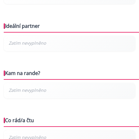
Ideální partner
Kam na rande?
Co rád/a čtu