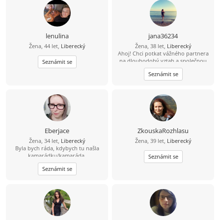
lenulina
jana36234
Žena, 44 let,
Liberecký
Žena, 38 let,
Liberecký
Ahoj! Chci potkat vážného partnera
na dlouhodobý vztah a společnou
Seznámit se
budoucnost. Pošli mi svůj е-mаil – je
Seznámit se
to rychlé a zdarma. Těším se na tvou
odpověď!
Eberjace
ZkouskaRozhlasu
Žena, 34 let,
Liberecký
Žena, 39 let,
Liberecký
Byla bych ráda, kdybych tu našla
kamarádku/kamaráda.
Seznámit se
Seznámit se