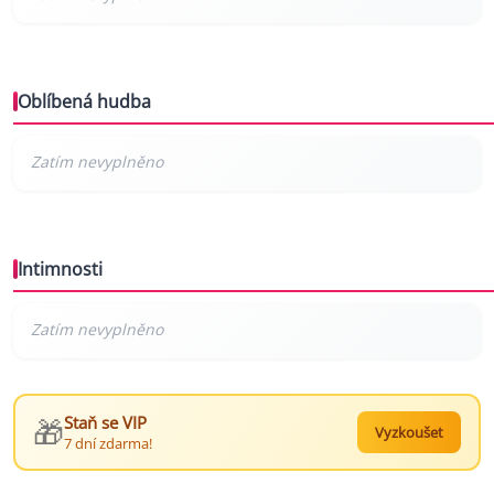
Oblíbená hudba
Intimnosti
🎁
Staň se VIP
Vyzkoušet
7 dní zdarma!