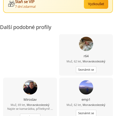
🎁
Staň se VIP
Vyzkoušet
7 dní zdarma!
Další podobné profily
r64
Muž, 62 let,
Moravskoslezský
Seznámit se
Miroslav
emp1
Muž, 69 let,
Moravskoslezský
Muž, 62 let,
Moravskoslezský
Najde se kamarádka, přítelkyně ...
Seznámit se