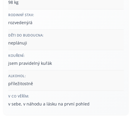
98 kg
RODINNÝ STAV:
rozvedený/á
DĚTI DO BUDOUCNA:
neplánuji
KOUŘENÍ:
jsem pravidelný kuřák
ALKOHOL:
příležitostně
V CO VĚŘÍM:
v sebe, v náhodu a lásku na první pohled