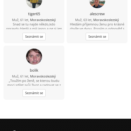
tiger65
alescrew
Muž, 61 let,
Moravskoslezský
Muž, 63 let,
Moravskoslezský
Snad se tu najde někdo,kdo
Hledám příjemnou ženu pro krásné
opravdu hledá a má jasno a ne si jen
chvíle ve dvou. Prosím o odpověď s
prohlíží.Ale tu je to asi jen další
fotem, děkuji.
Seznámit se
Seznámit se
prohlížení.....
bolik
Muž, 61 let,
Moravskoslezský
„Toužím po ženě, se kterou budu
moci sdílet svůj život a radovat se z
každého nového dne v její
Seznámit se
společnosti.“