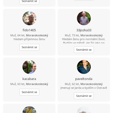
Seznámit se
fido1405
33jozka33
Muž, 64 let,
Moravskoslezský
Muž, 73 let,
Moravskoslezský
hledam přijemnou ženu
Hledám ženu pro normální život.
Bydlím ve městě, ale žiji jako na
vesnici.
Seznámit se
Seznámit se
kacabara
paveltonda
Muž, 63 let,
Moravskoslezský
Muž, 62 let,
Moravskoslezský
Jmenuji se Jarda a bydlím v Ostravě
Seznámit se
Seznámit se