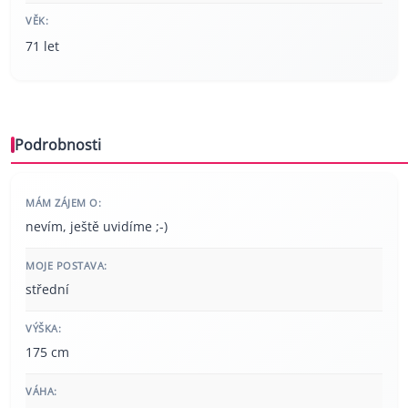
VĚK:
71 let
Podrobnosti
MÁM ZÁJEM O:
nevím, ještě uvidíme ;-)
MOJE POSTAVA:
střední
VÝŠKA:
175 cm
VÁHA: