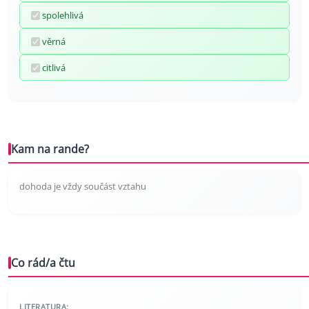
spolehlivá
věrná
citlivá
Kam na rande?
dohoda je vždy součást vztahu
Co rád/a čtu
LITERATURA: