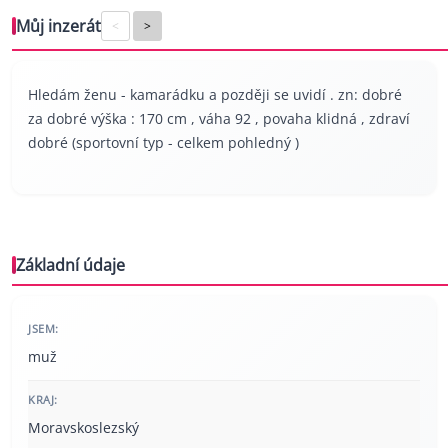
Můj inzerát
<
>
Hledám ženu - kamarádku a později se uvidí . zn: dobré
za dobré výška : 170 cm , váha 92 , povaha klidná , zdraví
dobré (sportovní typ - celkem pohledný )
Základní údaje
JSEM:
muž
KRAJ:
Moravskoslezský