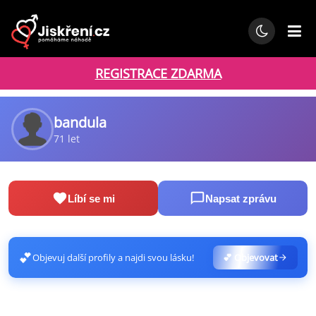
REGISTRACE ZDARMA
bandula
71 let
Líbí se mi
Napsat zprávu
💕
Objevuj další profily a najdi svou lásku!
💕 Objevovat