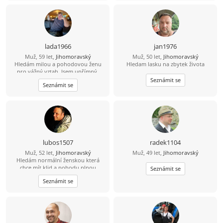
lada1966
jan1976
Muž, 59 let,
Jihomoravský
Muž, 50 let,
Jihomoravský
Hledám milou a pohodovou ženu
Hledam lasku na zbytek života
pro vážný vztah. Jsem upřímný,
spolehlivý a mám rád přírodu i
Seznámit se
Seznámit se
obyčejné radosti života.Rád bych
našel partnerku, se kterou budeme
sdílet volný čas, zážitky, rodinu i
každodenní chvíle.
lubos1507
radek1104
Muž, 52 let,
Jihomoravský
Muž, 49 let,
Jihomoravský
Hledám normální ženskou která
chce mít klid a pohodu plnou
Seznámit se
smíchu. Hlavně ať nelže .
Seznámit se