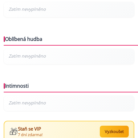
Oblíbená hudba
Intimnosti
🎁
Staň se VIP
Vyzkoušet
7 dní zdarma!