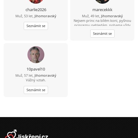
charlie2026
marecekkk
Muž, 53 let,
Jihomoravský
Muž, 49 let,
Jihomoravský
Nejsem princ na bílém koni, pyšnou
princeznu nehledám, nohama vždy
Seznámit se
stojím na pevné zemi, hlavou občas
Seznámit se
mířím ke hvězdám.Nehledám lásku
na jednu noc,nechci ke štěstí toho
moc.Jsem milionový a přesto
skromný princ, mám vše,něco bych
chtěl víc...To nejcenější mám ve svém
srdci,co můžu dávat dnem i
nocí.Ruce mám šikovné, mozoly od
práce na dlani, přesto jsou mé
10pavel10
doteky něžné,pro toho koho
Muž, 57 let,
Jihomoravský
pohladí.Zalévám kytky, píši básně,
Vážný vztah.
bývám venku když je krásně.
Posílám pár řádků do světa k
Seznámit se
srdíčku které to uvítá