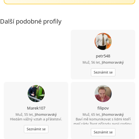
Další podobné profily
petr548
Muž, 56 let,
Jihomoravský
Seznámit se
Marek107
filipov
Muž, 55 let,
Jihomoravský
Muž, 65 let,
Jihomoravský
Hledám vážný vztah a přátelství.
Baví mě komunikovat s lidmi kteří
mají rády život přírodu svoji rodinu.
Mám rád činnost která potěší
Seznámit se
Seznámit se
pomůže....