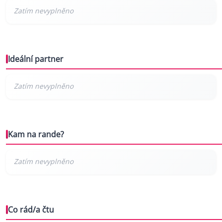
Ideální partner
Kam na rande?
Co rád/a čtu