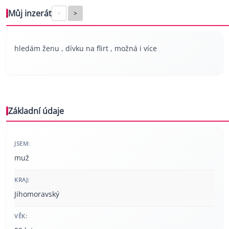
Můj inzerát
<
>
hledám ženu , dívku na flirt , možná i více
Základní údaje
JSEM:
muž
KRAJ:
Jihomoravský
VĚK: