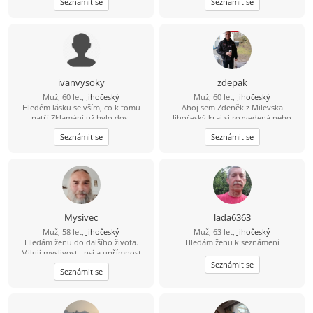
Seznámit se
Seznámit se
ivanvysoky
zdepak
Muž, 60 let,
Jihočeský
Muž, 60 let,
Jihočeský
Hledém lásku se vším, co k tomu
Ahoj sem Zdeněk z Milevska
patří.Zklamání už bylo dost
Jihočeský kraj si rozvedená nebo
sama tak napiš nebo dej správu
Seznámit se
Seznámit se
728899889
Mysivec
lada6363
Muž, 58 let,
Jihočeský
Muž, 63 let,
Jihočeský
Hledám ženu do dalšího života.
Hledám ženu k seznámení
Miluji myslivost , psi a upřímnost
Seznámit se
Seznámit se