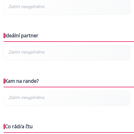
Ideální partner
Kam na rande?
Co rád/a čtu