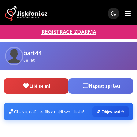
REGISTRACE ZDARMA
bart44
68 let
Líbí se mi
Napsat zprávu
💕
Objevuj další profily a najdi svou lásku!
💕 Objevovat