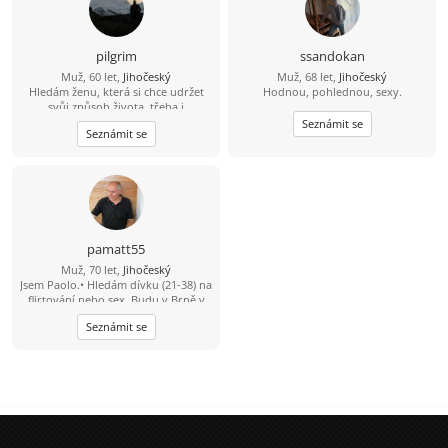
pilgrim
ssandokan
Muž, 60 let,
Jihočeský
Muž, 68 let,
Jihočeský
Hledám ženu, která si chce udržet
Hodnou, pohlednou, sexy.
svůj způsob života, třeba i
nezávislost, ale přitom ji někdo,
Seznámit se
Seznámit se
nebo něco schází a krom plnění
různých povinností touží ještě něco
krásného prožít. Rád cestuji, ale
poslední dobou mě to samotného
tak nebaví.
pamatt55
Muž, 70 let,
Jihočeský
Jsem Paolo.• Hledám dívku (21-38) na
flirtování nebo sex. Budu v Brně v
červnu.
Seznámit se