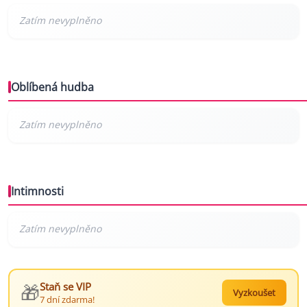
Oblíbená hudba
Intimnosti
🎁
Staň se VIP
Vyzkoušet
7 dní zdarma!