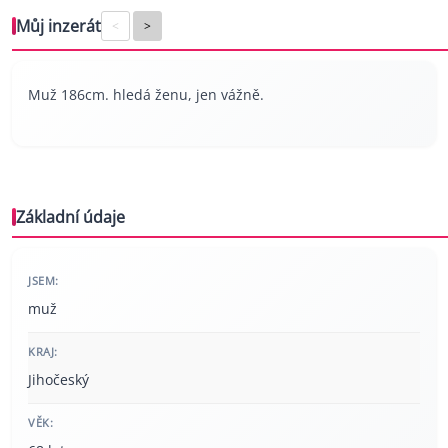
Můj inzerát
<
>
Muž 186cm. hledá ženu, jen vážně.
Základní údaje
JSEM:
muž
KRAJ:
Jihočeský
VĚK: