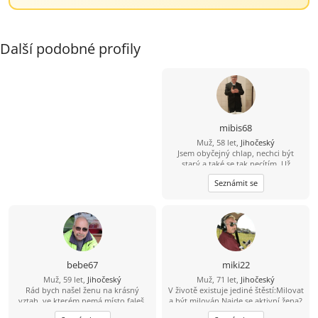
Další podobné profily
mibis68
Muž, 58 let,
Jihočeský
Jsem obyčejný chlap, nechci být
starý a také se tak necítím. Už
dlouho jsem někomu neřekl
Seznámit se
"miláčku, lásko". Chtěl bych poznat
spíše štíhlou ženu, která by to chtěla
slyšet a které bych stál za to, abych
to i já slyšel iod ní. Jinak dílna,
zahrádka, dům, kolo, voda,
houbaření, cross golf, trochu tanec,
hudba, atd.
bebe67
miki22
Muž, 59 let,
Jihočeský
Muž, 71 let,
Jihočeský
Rád bych našel ženu na krásný
V životě existuje jediné štěstí:Milovat
vztah, ve kterém nemá místo faleš.
a být milován.Najde se aktivní žena?
Ženu které bych mohl věřit.