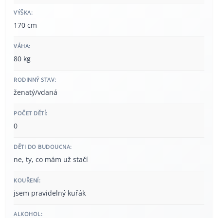
VÝŠKA:
170 cm
VÁHA:
80 kg
RODINNÝ STAV:
ženatý/vdaná
POČET DĚTÍ:
0
DĚTI DO BUDOUCNA:
ne, ty, co mám už stačí
KOUŘENÍ:
jsem pravidelný kuřák
ALKOHOL: