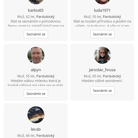
karlos65
luda1971
Muž, 62 let,
Pardubický
Muž, 55 let,
Pardubický
Rád se seznámím s pohodovou
Rád se toulám přírodou a jezdím na
ženou,snad to zajiskří když jsme na
výlety, za kulturou. A vše co si jen
jiskření
budeme přát. Hledám upřímnou a
Seznámit se
Seznámit se
pohodovou ženu. Štíhlejší postavy.
Pardubicko. Najdu zde novou lásku
a životní partnerku.?Zkusíme to?
alpyn
jaroslav_hrusa
Muž, 55 let,
Pardubický
Muž, 65 let,
Pardubický
Hledám stálou milenku která je
Hledám vážné seznámení.
hodně vášnivá,má ráda sex,je milá,
bezprostřední a na nic si nehraje
Seznámit se
Seznámit se
stejně jako já.
levab
Muž, 66 let,
Pardubický