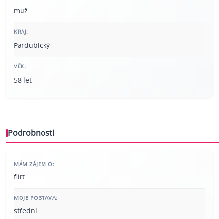
muž
KRAJ:
Pardubický
VĚK:
58 let
Podrobnosti
MÁM ZÁJEM O:
flirt
MOJE POSTAVA:
střední