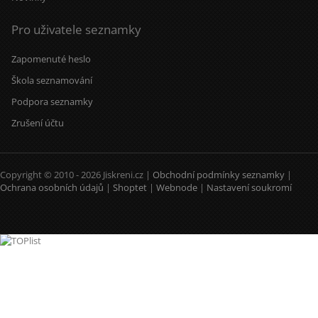
Pro uživatele seznamky
Zapomenuté heslo
Škola seznamování
Podpora seznamky
Zrušení účtu
Copyright © 2010 - 2026 Jiskreni.cz |
Obchodní podmínky seznamky
|
Ochrana osobních údajů
|
Shoptet
|
Webnode
|
Nastavení soukromí