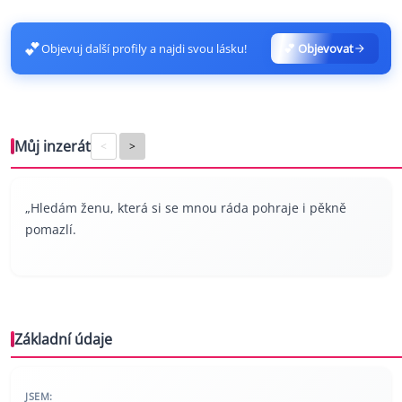
💕
Objevuj další profily a najdi svou lásku!
💕 Objevovat
Můj inzerát
<
>
„Hledám ženu, která si se mnou ráda pohraje i pěkně
pomazlí.
Základní údaje
JSEM: