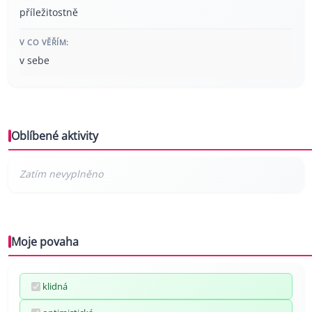
příležitostně
V CO VĚŘÍM:
v sebe
Oblíbené aktivity
Moje povaha
klidná