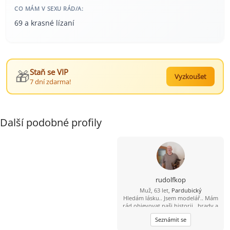
CO MÁM V SEXU RÁD/A:
69 a krasné lízaní
🎁
Staň se VIP
Vyzkoušet
7 dní zdarma!
Další podobné profily
rudolfkop
Muž, 63 let,
Pardubický
Hledám lásku.. Jsem modelář.. Mám
rád objevovat naši historii.. hrady a
zámky.. Pro jednodušší komunikaci
Seznámit se
737 580 628