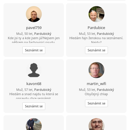
pavel759
Pardubice
Muž, 50 let,
Pardubický
Muž, 53 let,
Pardubický
Kde jsi ty a kde jsem já?Nejsem jen
Hledám fajn ženskou na seznámení.
pěšcem na šachovnici osudu.
Najdu?
Seznámit se
Seznámit se
kavon68
martin_wifi
Muž, 57 let,
Pardubický
Muž, 53 let,
Pardubický
Hledám a snad najdu tu která se
Obyčejný chlap
opravdu chce seznámit.
Seznámit se
Seznámit se