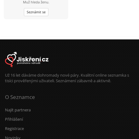
Muž hleda ženu.
Seznámit se
Už 16 let dáváme dohromady nové páry. Kvalitní online seznamka s
tisíci prověřenými uživateli. Seznámení zábavně a aktivně.
O Seznamce
Najít partnera
Přihlášení
Registrace
Novinky