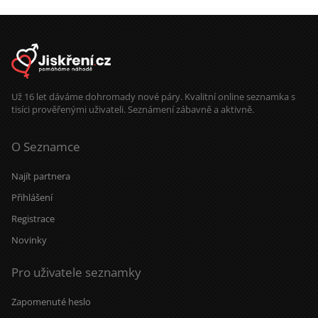
Už 16 let dáváme dohromady nové páry. Kvalitní online seznamka s
tisíci prověřenými uživateli. Seznámení zábavně a aktivně.
O Seznamce
Najít partnera
Přihlášení
Registrace
Novinky
Pro uživatele seznamky
Zapomenuté heslo