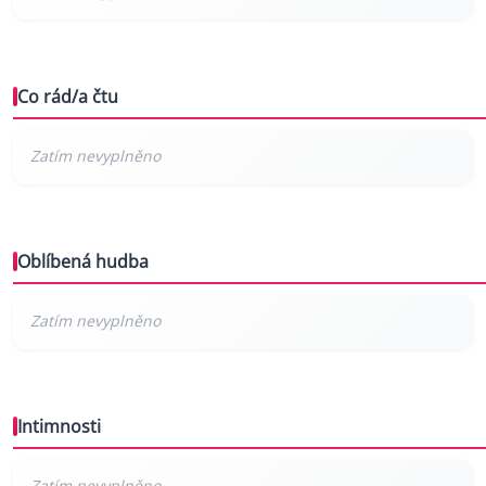
Co rád/a čtu
Oblíbená hudba
Intimnosti