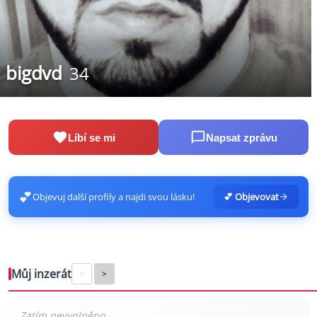
bigdvd
34
Líbí se mi
Napsat zprávu
💕
Objevuj další profily a najdi svou lásku!
💕 Objevovat
Můj inzerát
<
>