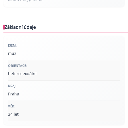
Základní údaje
JSEM:
muž
ORIENTACE:
heterosexuální
KRAJ:
Praha
VĚK:
34 let