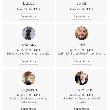
jackpot
dark38
Muž, 42 let,
Praha
Muž, 39 let,
Praha
Seznámit se
Seznámit se
lisakzrzavy
lucidni
Muž, 43 let,
Praha
Muž, 40 let,
Praha
Hledám parťačku na letní aktivity.
Zatím ještě přesně nevím co hledám.
Seznámit se
Seznámit se
Johnywinter
bronislav12345
Muž, 37 let,
Praha
Muž, 39 let,
Praha
Ahoj...jmenuji se Honza je my
Hledám fajn ženy na občasné
37let,jsem s
schůzky.
prahy,svobodný,bezdětní. Touto
Seznámit se
Seznámit se
cestou bych se rad seznámil se