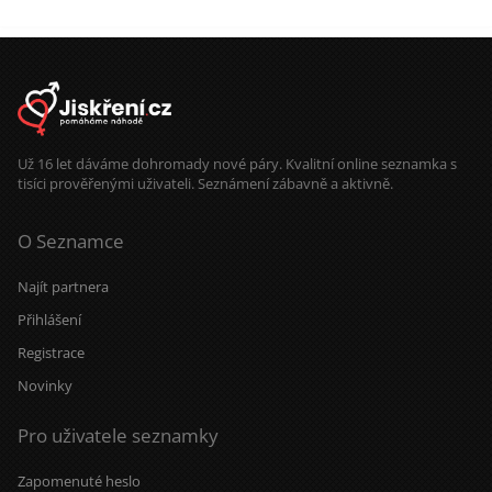
Už 16 let dáváme dohromady nové páry. Kvalitní online seznamka s
tisíci prověřenými uživateli. Seznámení zábavně a aktivně.
O Seznamce
Najít partnera
Přihlášení
Registrace
Novinky
Pro uživatele seznamky
Zapomenuté heslo