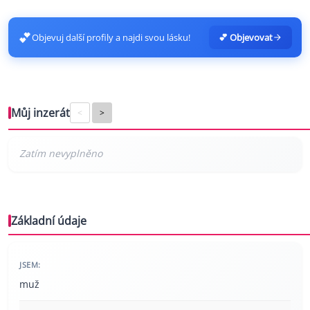
💕
Objevuj další profily a najdi svou lásku!
💕 Objevovat
Můj inzerát
<
>
Základní údaje
JSEM:
muž