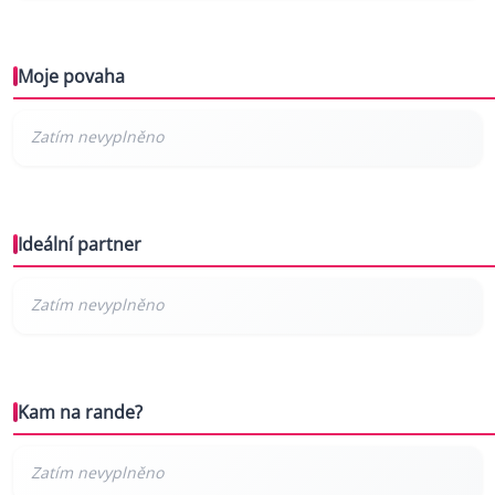
Moje povaha
Ideální partner
Kam na rande?