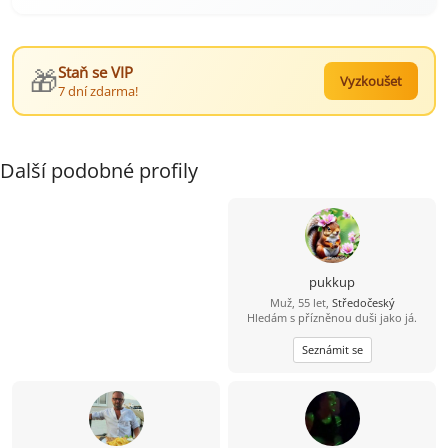
🎁
Staň se VIP
Vyzkoušet
7 dní zdarma!
Další podobné profily
pukkup
Muž, 55 let,
Středočeský
Hledám s přízněnou duši jako já.
Seznámit se