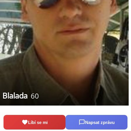
Blalada
60
Líbí se mi
Napsat zprávu