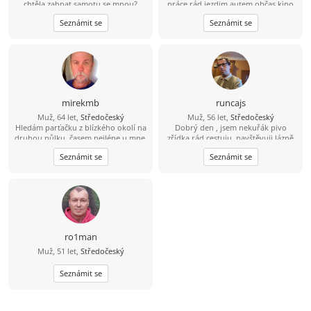
chtěla zahnat samotu se mnou?
práce rád jezdim autem občas kino
Seznámit se
Seznámit se
mirekmb
runcajs
Muž, 64 let,
Středočeský
Muž, 56 let,
Středočeský
Hledám parťačku z blízkého okolí na
Dobrý den , jsem nekuřák pivo
druhou půlku, časem nejlépe u mne,
zřídka rád cestuju ,navštěvuji lázně
nekuřačka, drobná postava
ale sám .Záliby kolo ,auta, procházky
Seznámit se
Seznámit se
výhodou...
divadlo a dobré jídlo
ro1man
Muž, 51 let,
Středočeský
Seznámit se