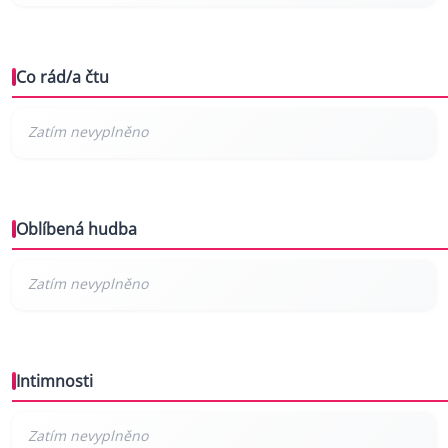
Co rád/a čtu
Oblíbená hudba
Intimnosti