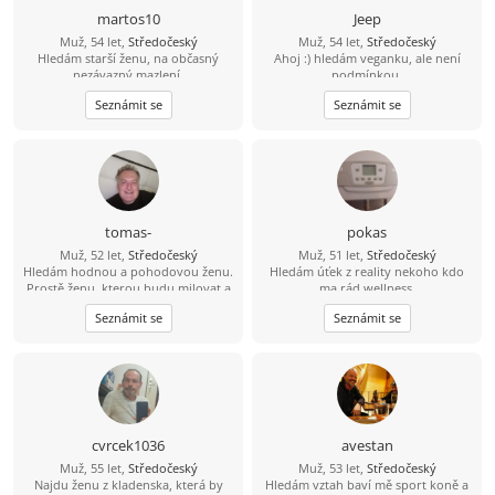
martos10
Jeep
Muž, 54 let,
Středočeský
Muž, 54 let,
Středočeský
Hledám starší ženu, na občasný
Ahoj :) hledám veganku, ale není
nezávazný mazlení.
podmínkou.
Seznámit se
Seznámit se
tomas-
pokas
Muž, 52 let,
Středočeský
Muž, 51 let,
Středočeský
Hledám hodnou a pohodovou ženu.
Hledám úťek z reality nekoho kdo
Prostě ženu, kterou budu milovat a
ma rád wellness.
budu se na ní těšit.
Seznámit se
Seznámit se
cvrcek1036
avestan
Muž, 55 let,
Středočeský
Muž, 53 let,
Středočeský
Najdu ženu z kladenska, která by
Hledám vztah baví mě sport koně a