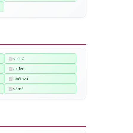
veselá
aktivní
obětavá
věrná