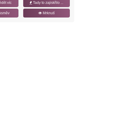
ědět víc
Tady to zajiskřilo ...
úsměv
Mrknutí