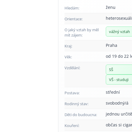
ženu
Hledám:
heterosexuál
Orientace:
O jaký vztah by měl
vážný vztah
mít zájem:
Praha
Kraj:
od 19 do 22 l
Věk:
Vzdělání:
SŠ
VŠ - studuji
střední
Postava:
svobodný/á
Rodinný stav:
jednou určitě
Děti do budoucna:
občas si ciga
Kouření: