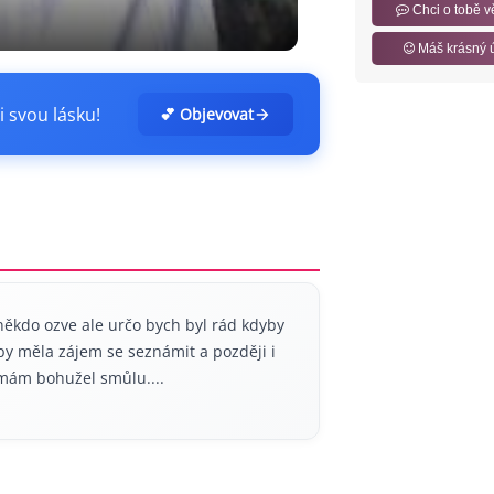
Chci o tobě v
Máš krásný 
i svou lásku!
💕 Objevovat
ěkdo ozve ale určo bych byl rád kdyby
 by měla zájem se seznámit a později i
 mám bohužel smůlu....