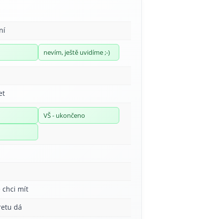
ní
nevím, ještě uvidíme ;-)
et
VŠ - ukončeno
 chci mít
retu dá