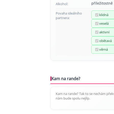
příležitostně
Alkohol:
Povaha ideálního
klidná
partnera:
veselá
aktivní
obětavá
věrná
Kam na rande?
Kam na rande? Tak to se nechám překv
nám bude spolu nejlíp.