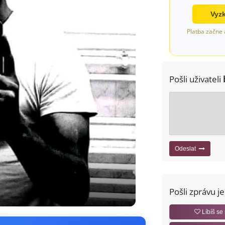
Vyzk
Platba začne 
Pošli uživateli
Odeslat
Pošli zprávu j
Líbíš se