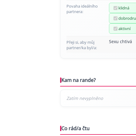
Povaha ideálního
klidná
partnera:
dobrodru
aktivní
Sexu chtivá
Přeji si, aby můj
partner/ka byl/a:
Kam na rande?
Co rád/a čtu