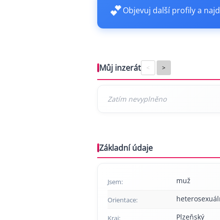
💕
Objevuj další profily a najd
Můj inzerát
<
>
Základní údaje
muž
Jsem:
heterosexuál
Orientace:
Plzeňský
Kraj: