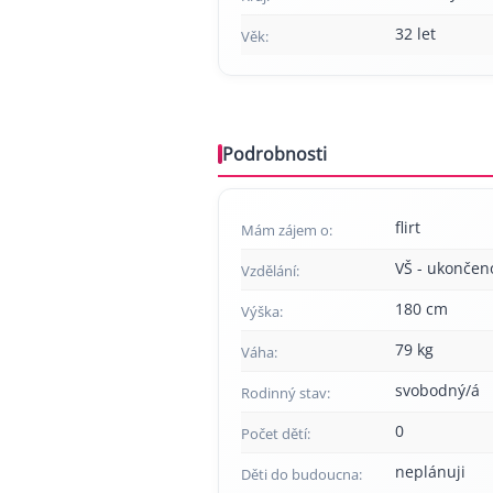
32 let
Věk:
Podrobnosti
flirt
Mám zájem o:
VŠ - ukončen
Vzdělání:
180 cm
Výška:
79 kg
Váha:
svobodný/á
Rodinný stav:
0
Počet dětí:
neplánuji
Děti do budoucna: