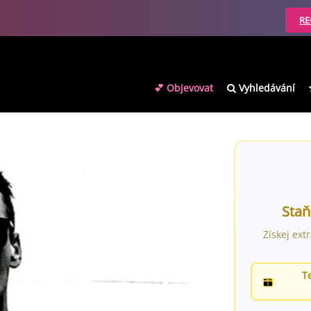
RE
💕 Objevovat
Vyhledávání
Staň
Získej ext
T