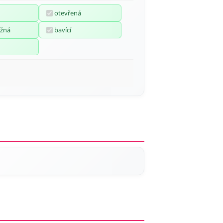
otevřená
žná
bavící