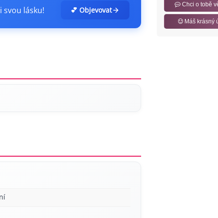
Chci o tobě v
i svou lásku!
💕 Objevovat
Máš krásný 
ní