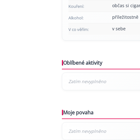
občas si cig
Kouření:
příležitostně
Alkohol:
v sebe
V co věřím:
Oblíbené aktivity
Moje povaha