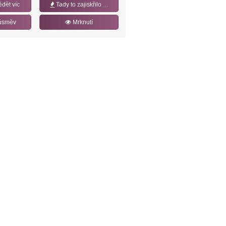
ědět víc
Tady to zajiskřilo ...
úsměv
Mrknutí