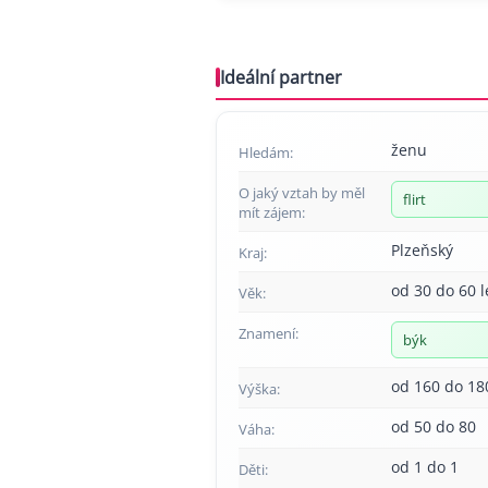
Ideální partner
ženu
Hledám:
O jaký vztah by měl
flirt
mít zájem:
Plzeňský
Kraj:
od 30 do 60 l
Věk:
Znamení:
býk
od 160 do 18
Výška:
od 50 do 80
Váha:
od 1 do 1
Děti: