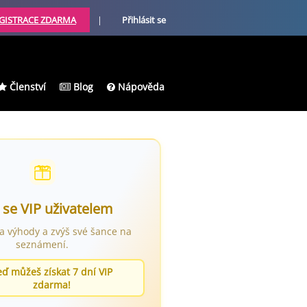
GISTRACE ZDARMA
|
Přihlásit se
Členství
Blog
Nápověda
 se VIP uživatelem
ra výhody a zvýš své šance na
seznámení.
eď můžeš získat 7 dní VIP
zdarma!