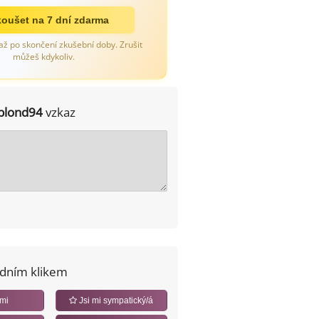
oušet na 7 dní zdarma
až po skončení zkušební doby. Zrušit
můžeš kdykoliv.
blond94
vzkaz
edním klikem
 mi
Jsi mi sympatický/á