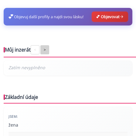
💕
Objevuj další profily a najdi svou lásku!
💕 Objevovat
Můj inzerát
<
>
Základní údaje
JSEM:
žena