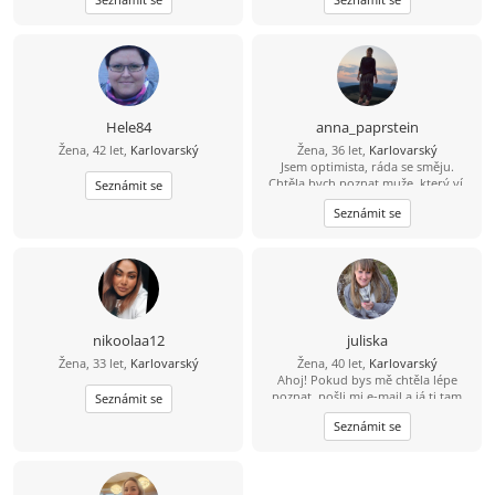
zájem, dej mi svůj e-mail – je to
unaveni osamělostí a jste připraveni
jednoduché a zd
změnit role při přípravě snídaně —
pojďme se seznámit. Slibuji, že
nekousnu (bez důvodu).
Hele84
anna_paprstein
Žena, 42 let,
Karlovarský
Žena, 36 let,
Karlovarský
Jsem optimista, ráda se směju.
Chtěla bych poznat muže, který ví,
Seznámit se
co chce, je inteligentní a má smysl
Seznámit se
pro humor a dokáže mě rozesmát.
nikoolaa12
juliska
Žena, 33 let,
Karlovarský
Žena, 40 let,
Karlovarský
Ahoj! Pokud bys mě chtěla lépe
poznat, pošli mi e-mail a já ti tam
Seznámit se
odpovím. Nejsem tu často, takže si
Seznámit se
na tvůj e-mail počkám, abych tě lépe
poznala.