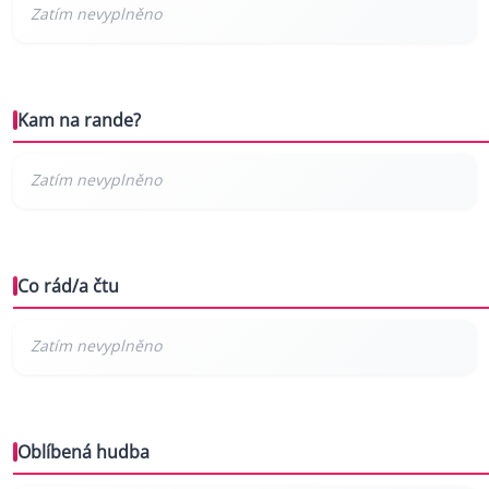
Kam na rande?
Co rád/a čtu
Oblíbená hudba