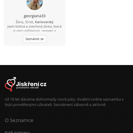
georgiana33
Žena, 33 let,
Karlovarský
Jsem klidná a otevřená dívka, která
si cení upřímnost, respekt a
pozornost ve vztahu. Mám ráda
Seznámit se
jednoduché radosti života:
procházky na čerstvém vzduchu,
útulné večery doma s knihou nebo
filmem, živé rozhovory a chvíle,
které stojí za to si pamatovat. Ve
volném čase dávám přednost
aktivitě: cestování, procházky po
nových místech, sport, a někdy
prostě jen pohodlí doma. Chci se
seznámit s mužem, se kterým se dá
smát, sdílet život a budovat
důvěrný, teplý vztah. Pro mě je
důležité být vedle člověka, který si
cení upřímnosti, péče a je připraven
Už 16 let dáváme dohromady nové páry. Kvalitní online seznamka s
na opravdovou blízkost.
tisíci prověřenými uživateli. Seznámení zábavně a aktivně.
O Seznamce
Najít partnera