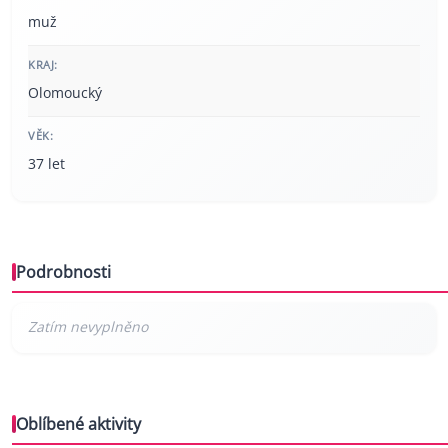
muž
KRAJ:
Olomoucký
VĚK:
37 let
Podrobnosti
Oblíbené aktivity