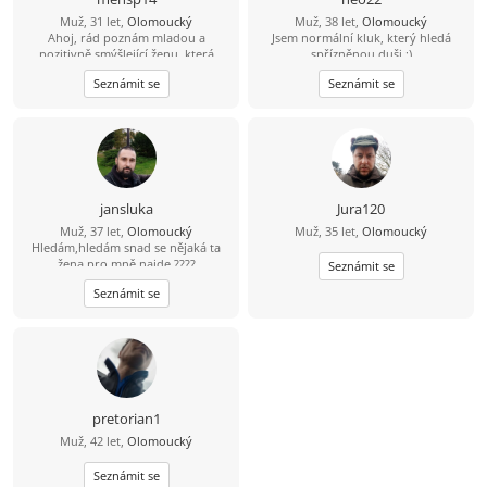
Muž, 31 let,
Olomoucký
Muž, 38 let,
Olomoucký
Ahoj, rád poznám mladou a
Jsem normální kluk, který hledá
pozitivně smýšlející ženu, která
spřízněnou duši :)
nezkazí žádnou legraci.
Seznámit se
Seznámit se
jansluka
Jura120
Muž, 37 let,
Olomoucký
Muž, 35 let,
Olomoucký
Hledám,hledám snad se nějaká ta
žena pro mně najde ????
Seznámit se
Seznámit se
pretorian1
Muž, 42 let,
Olomoucký
Seznámit se