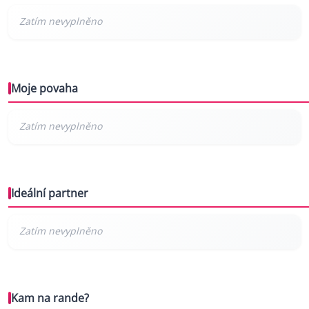
Moje povaha
Ideální partner
Kam na rande?