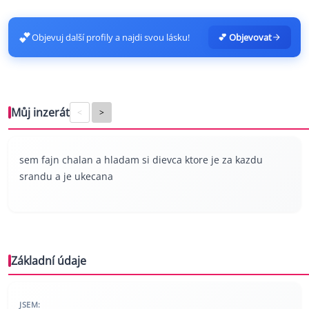
💕
Objevuj další profily a najdi svou lásku!
💕 Objevovat
Můj inzerát
<
>
sem fajn chalan a hladam si dievca ktore je za kazdu
srandu a je ukecana
Základní údaje
JSEM: