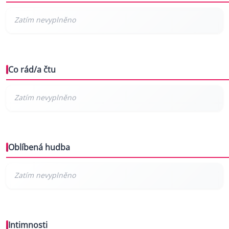
Co rád/a čtu
Oblíbená hudba
Intimnosti