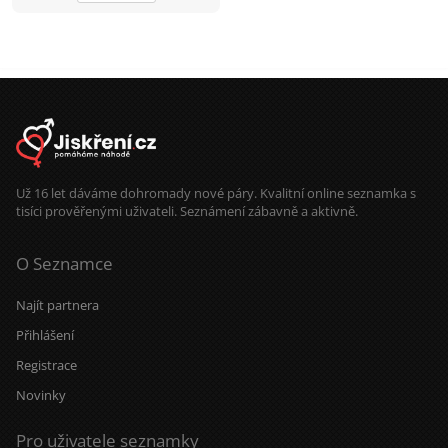
Už 16 let dáváme dohromady nové páry. Kvalitní online seznamka s
tisíci prověřenými uživateli. Seznámení zábavně a aktivně.
O Seznamce
Najít partnera
Přihlášení
Registrace
Novinky
Pro uživatele seznamky