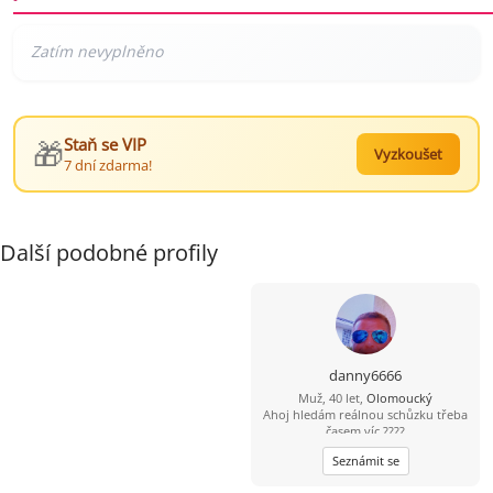
🎁
Staň se VIP
Vyzkoušet
7 dní zdarma!
Další podobné profily
danny6666
Muž, 40 let,
Olomoucký
Ahoj hledám reálnou schůzku třeba
časem víc ????
Seznámit se