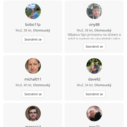
bobo11p
ony88
Muž, 38 let,
Olomoucký
Muž, 38 let,
Olomoucký
Nějakou fajn princeznu na zlobeni a
když si padnm do oka klidně i něco
Seznámit se
vic
Seznámit se
michal011
dave92
Muž, 40 let,
Olomoucký
Muž, 34 let,
Olomoucký
Seznámit se
Seznámit se
mensp14
neo22