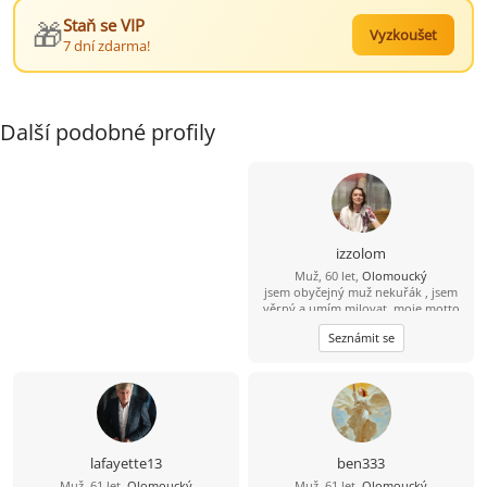
🎁
Staň se VIP
Vyzkoušet
7 dní zdarma!
Další podobné profily
izzolom
Muž, 60 let,
Olomoucký
jsem obyčejný muž nekuřák , jsem
věrný a umím milovat. moje motto
kdo umí milovat nedokáže
Seznámit se
nenávidět. Kdo dokáže nenávidět
neumí milovat.
lafayette13
ben333
Muž, 61 let,
Olomoucký
Muž, 61 let,
Olomoucký