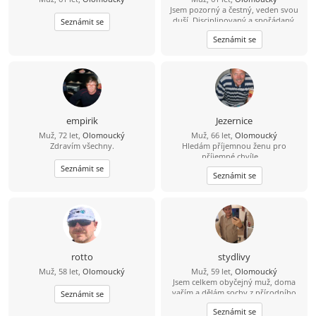
Jsem pozorný a čestný, veden svou
duší. Disciplinovaný a spořádaný.
Seznámit se
Umím pilotovat letadlo, pokud bys
Seznámit se
chtěl letět se mnou. Roky bolesti a
vytrvalosti vybudovaly to, kým jsem
dnes… Doufám, že zde potkám svou
spřízněnou duši.
empirik
Jezernice
Muž, 72 let,
Olomoucký
Muž, 66 let,
Olomoucký
Zdravím všechny.
Hledám příjemnou ženu pro
příjemné chvíle....
Seznámit se
Seznámit se
rotto
stydlivy
Muž, 58 let,
Olomoucký
Muž, 59 let,
Olomoucký
Jsem celkem obyčejný muž, doma
vařím a dělám sochy z přírodního
Seznámit se
kamene na zakázku. Trvalý vztah
Seznámit se
nehledám, ale kamarádku ano, píši