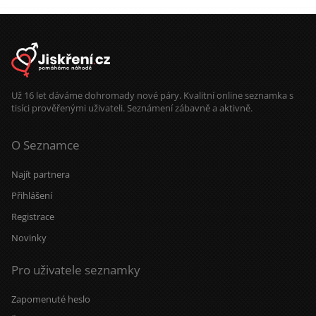
můj profil na Facebook - Pavel
Žváček sochy Hačky. Tam mám moje
foto.
Už 16 let dáváme dohromady nové páry. Kvalitní online seznamka s
tisíci prověřenými uživateli. Seznámení zábavně a aktivně.
O Seznamce
Najít partnera
Přihlášení
Registrace
Novinky
Pro uživatele seznamky
Zapomenuté heslo