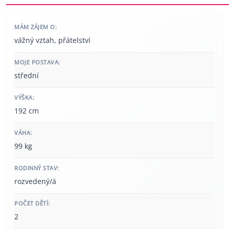
MÁM ZÁJEM O:
vážný vztah, přátelství
MOJE POSTAVA:
střední
VÝŠKA:
192 cm
VÁHA:
99 kg
RODINNÝ STAV:
rozvedený/á
POČET DĚTÍ:
2