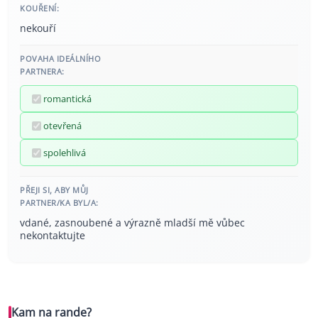
KOUŘENÍ:
nekouří
POVAHA IDEÁLNÍHO
PARTNERA:
romantická
otevřená
spolehlivá
PŘEJI SI, ABY MŮJ
PARTNER/KA BYL/A:
vdané, zasnoubené a výrazně mladší mě vůbec
nekontaktujte
Kam na rande?