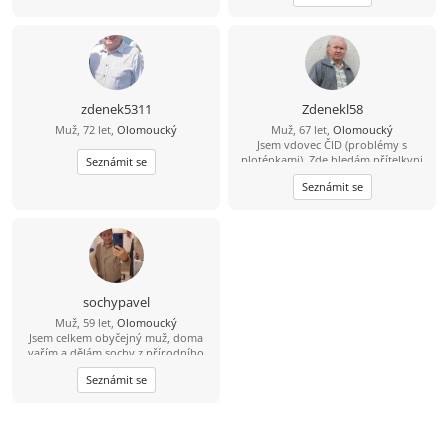
to narovinu a upřímě. Pokud chcete,
jen tak pro radost, tak se mrkněte
na můj profil na Facebooku - Žváček
Pavel sochy Hačky, mám tam moje
fotky i práci.
zdenek5311
Zdenekl58
Muž, 72 let,
Olomoucký
Muž, 67 let,
Olomoucký
Jsem vdovec ČID (problémy s
ploténkami). Zde hledám přítelkyni
Seznámit se
se současnou fotkou, později snad i
Seznámit se
více, nekuřačku. Z okresů Prostějov,
Olomouc, Vyškov sever, Přerov
západ, spíše klidnější povahy.
sochypavel
Muž, 59 let,
Olomoucký
Jsem celkem obyčejný muž, doma
vařím a dělám sochy z přírodního
kamene na zakázku. Trvalý vztah
Seznámit se
nehledám, ale kamarádku ano. Píši
to narovinu, tak to mám rád,
nesnáším lež a přetvařování. Hezký
den přeje Pavel. Pokud chcete, jen
tak pro radost, tak se mrkněte na