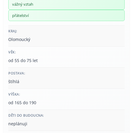
vážný vztah
přátelství
KRAJ:
Olomoucký
VĚK:
od 55 do 75 let
POSTAVA:
štíhlá
VÝŠKA:
od 165 do 190
DĚTI DO BUDOUCNA:
neplánuji