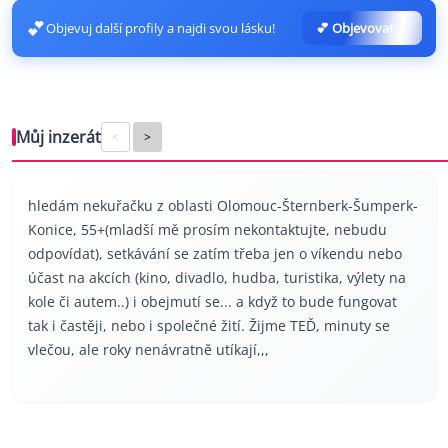
💕
Objevuj další profily a najdi svou lásku!
💕 Objevovat
Můj inzerát
<
>
hledám nekuřačku z oblasti Olomouc-Šternberk-Šumperk-
Konice, 55+(mladší mě prosím nekontaktujte, nebudu
odpovídat), setkávání se zatím třeba jen o víkendu nebo
účast na akcích (kino, divadlo, hudba, turistika, výlety na
kole či autem..) i obejmutí se... a když to bude fungovat
tak i častěji, nebo i společné žití. Žijme TEĎ, minuty se
vlečou, ale roky nenávratně utíkají,,,