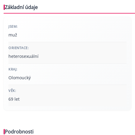
Základní údaje
JSEM:
muž
ORIENTACE:
heterosexuální
KRAJ:
Olomoucký
VĚK:
69 let
Podrobnosti