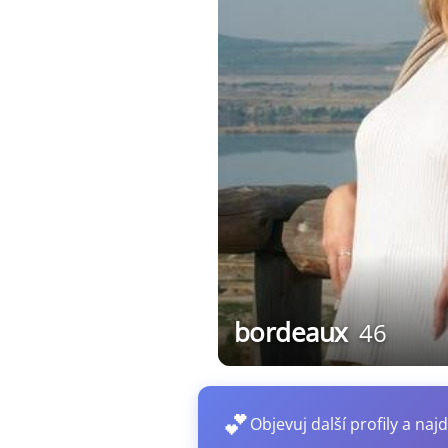
bordeaux
46
💕
Objevuj další profily a najd