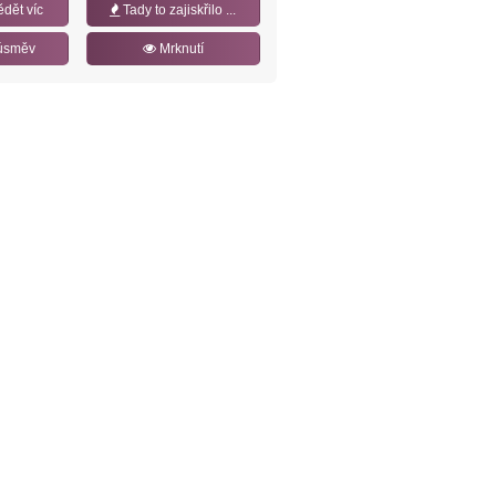
ědět víc
Tady to zajiskřilo ...
úsměv
Mrknutí