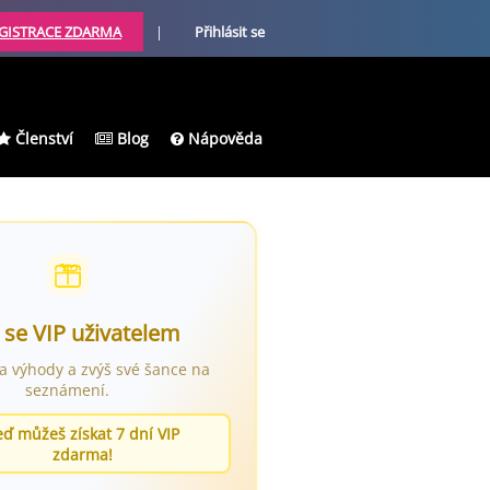
GISTRACE ZDARMA
|
Přihlásit se
Členství
Blog
Nápověda
 se VIP uživatelem
ra výhody a zvýš své šance na
seznámení.
eď můžeš získat 7 dní VIP
zdarma!