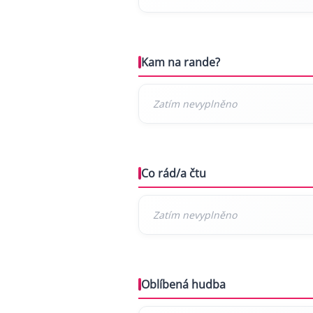
Kam na rande?
Co rád/a čtu
Oblíbená hudba