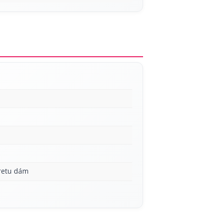
á
aretu dám