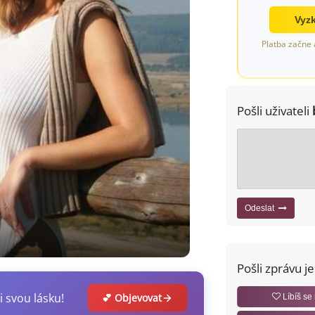
Vyzk
Platba začne 
Pošli uživateli
Odeslat
Pošli zprávu j
i svou lásku!
💕 Objevovat
Líbíš se