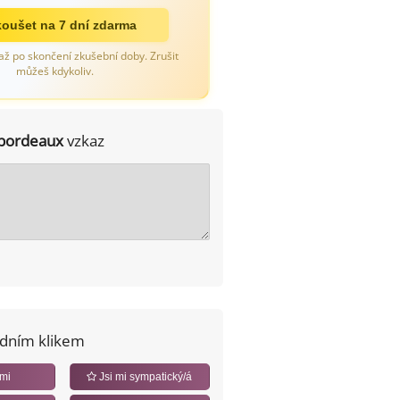
oušet na 7 dní zdarma
až po skončení zkušební doby. Zrušit
můžeš kdykoliv.
bordeaux
vzkaz
edním klikem
 mi
Jsi mi sympatický/á