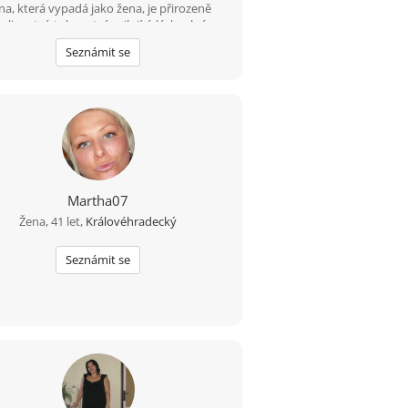
na, která vypadá jako žena, je přirozeně
teligentní, tolerantní, milující, láskyplná,
žící... jako toužím já tě konečně poznat...
Seznámit se
Martha07
Žena, 41 let,
Královéhradecký
Seznámit se