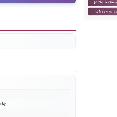
Chci o tobě v
Máš krásný 
cký