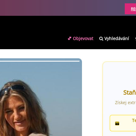
RE
💕 Objevovat
Vyhledávání
Staň
Získej ext
T