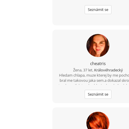
Seznámit se
cheatris
Žena, 37 let,
Královéhradecký
Hledam chlapa, muze kterej by me pocho
bral me takovou jaka sem.a dokazal skroti
trochu snilek trochu blazinek... ale jinak
holka .. andilek s dablem :D
Seznámit se