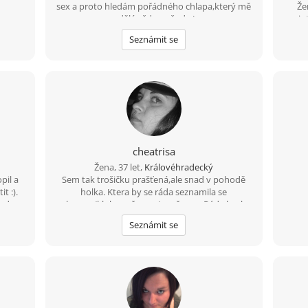
sex a proto hledám pořádného chlapa,který mě
Že
udělá vždy a všude !
in
tou
Seznámit se
cheatrisa
Žena, 37 let,
Královéhradecký
pil a
Sem tak trošičku prašťená,ale snad v pohodě
t :).
holka. Ktera by se ráda seznamila se
 hodna
slecnou/klukem, ženou/ mužem.... Ráda bych
našla pohodáře ktery me bude mít ráad
Seznámit se
takovou jaká sem..... Na tom jak člověk vypadá
nezálezí duležitější je jak se chová a pusobí na
druhé...„Hledám jehlu v kupce sena nebo stéblo
v kupce jehel? Nevím. Hledám prostě TEBE!“