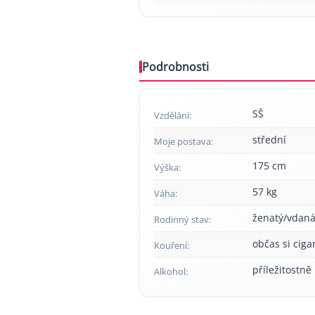
Podrobnosti
SŠ
Vzdělání:
střední
Moje postava:
175 cm
Výška:
57 kg
Váha:
ženatý/vdan
Rodinný stav:
občas si cig
Kouření:
příležitostně
Alkohol: