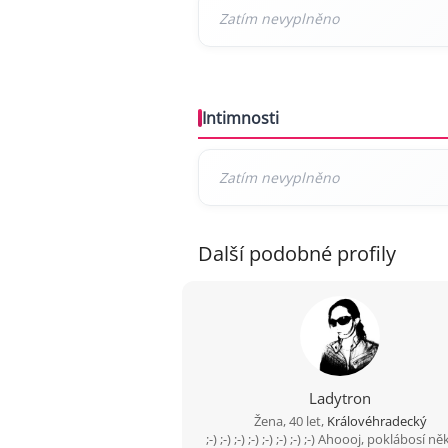
Intimnosti
Další podobné profily
Ladytron
Žena, 40 let,
Královéhradecký
;-) ;-) ;-) ;-) ;-) ;-) ;-) ;-) Ahoooj, poklábosí n