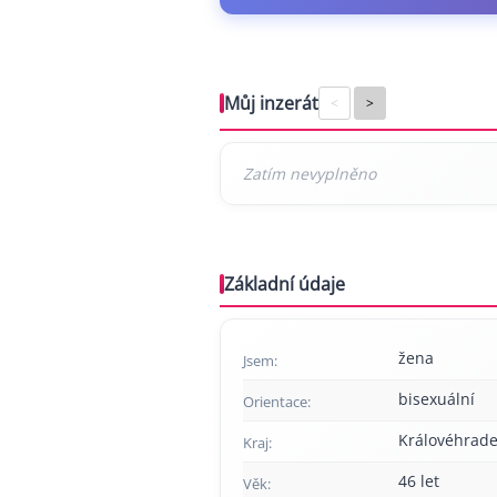
Můj inzerát
<
>
Základní údaje
žena
Jsem:
bisexuální
Orientace:
Královéhrade
Kraj:
46 let
Věk: