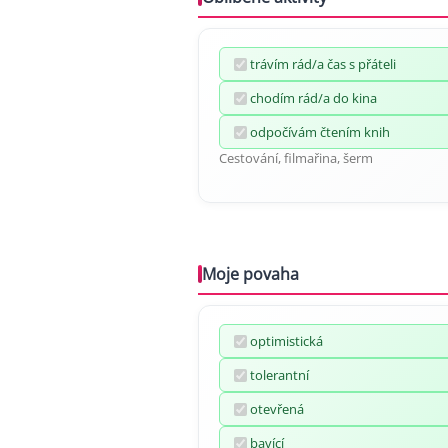
trávím rád/a čas s přáteli
chodím rád/a do kina
odpočívám čtením knih
Cestování, filmařina, šerm
Moje povaha
optimistická
tolerantní
otevřená
bavící