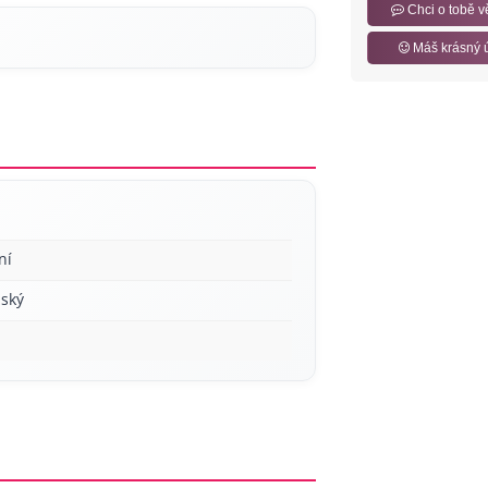
Chci o tobě v
Máš krásný 
ní
ský