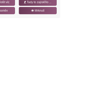
ědět víc
Tady to zajiskřilo ...
úsměv
Mrknutí