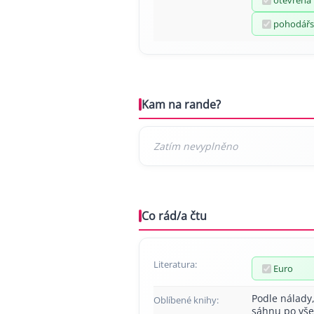
otevřená
pohodářs
Kam na rande?
Co rád/a čtu
Literatura:
Euro
Podle nálady
Oblíbené knihy:
sáhnu po vš