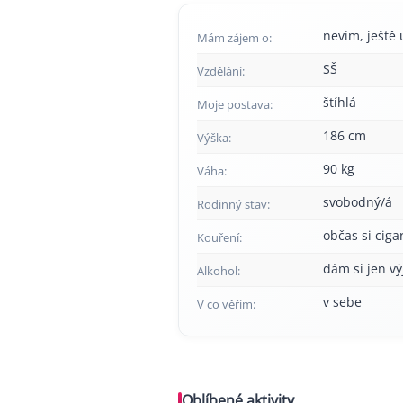
nevím, ještě 
Mám zájem o:
SŠ
Vzdělání:
štíhlá
Moje postava:
186 cm
Výška:
90 kg
Váha:
svobodný/á
Rodinný stav:
občas si cig
Kouření:
dám si jen v
Alkohol:
v sebe
V co věřím:
Oblíbené aktivity