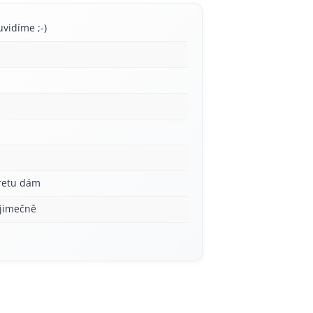
uvidíme ;-)
aretu dám
ýjimečně