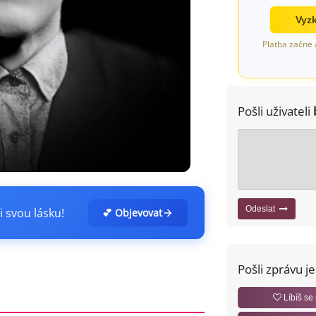
Vyzk
Platba začne 
Pošli uživateli
Odeslat
i svou lásku!
💕 Objevovat
Pošli zprávu j
Líbíš se