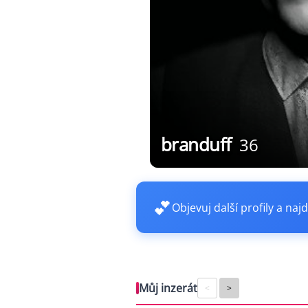
branduff
36
💕
Objevuj další profily a najd
Můj inzerát
<
>