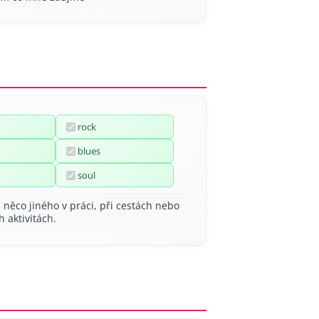
rock
blues
soul
 něco jiného v práci, při cestách nebo
 aktivitách.