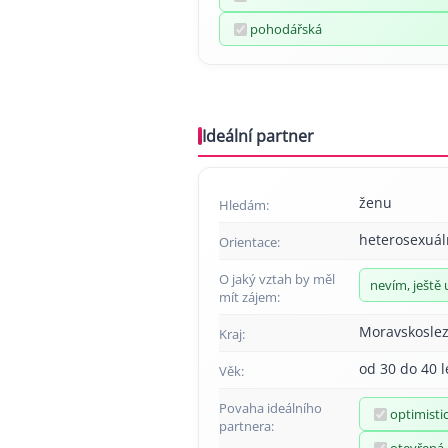
pohodářská
Ideální partner
ženu
Hledám:
heterosexuál
Orientace:
O jaký vztah by měl
nevím, ještě 
mít zájem:
Moravskoslez
Kraj:
od 30 do 40 l
Věk:
Povaha ideálního
optimisti
partnera: