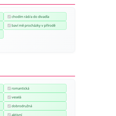
chodím rád/a do divadla
baví mě procházky v přírodě
romantická
veselá
dobrodružná
aktivní