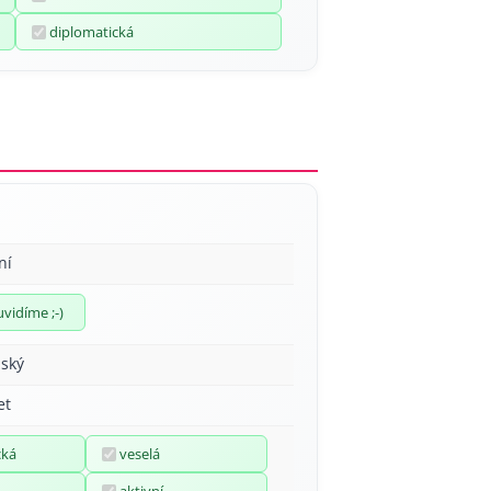
diplomatická
ní
uvidíme ;-)
ský
et
cká
veselá