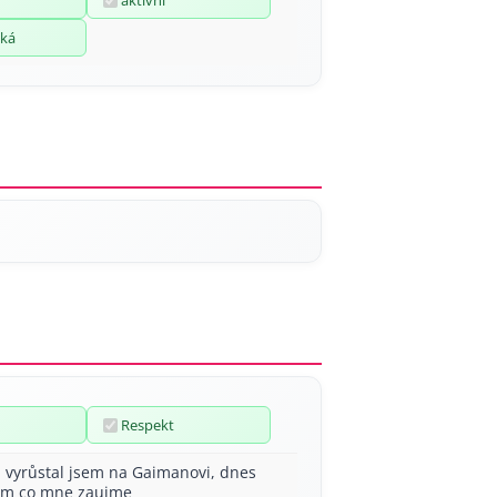
aktivní
ká
Respekt
, vyrůstal jsem na Gaimanovi, dnes
em co mne zaujme