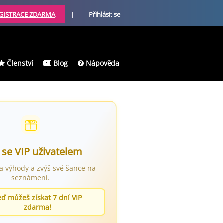
GISTRACE ZDARMA
|
Přihlásit se
Členství
Blog
Nápověda
 se VIP uživatelem
ra výhody a zvýš své šance na
seznámení.
eď můžeš získat 7 dní VIP
zdarma!