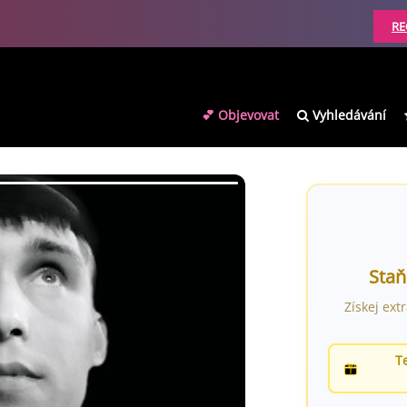
RE
💕 Objevovat
Vyhledávání
Staň
Získej ext
T