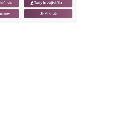
ědět víc
Tady to zajiskřilo ...
úsměv
Mrknutí