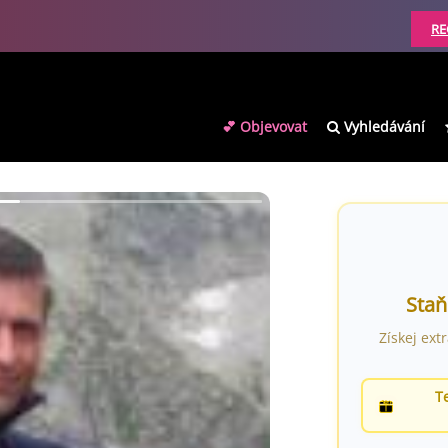
RE
💕 Objevovat
Vyhledávání
Staň
Získej ext
T