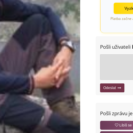
Vyzk
Platba začne 
Pošli uživateli
Odeslat
Pošli zprávu j
Líbíš se