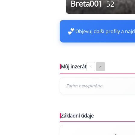
Breta001
52
💕
Objevuj další profily a najd
Můj inzerát
<
>
Základní údaje