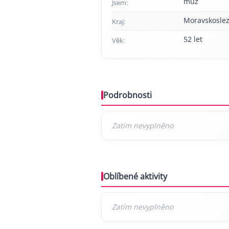
muž
Jsem:
Moravskoslez
Kraj:
52 let
Věk:
Podrobnosti
Oblíbené aktivity