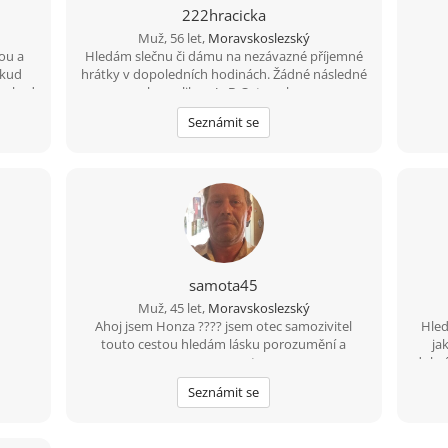
222hracicka
Muž, 56 let,
Moravskoslezský
lou a
Hledám slečnu či dámu na nezávazné příjemné
okud
hrátky v dopoledních hodinách. Žádné následné
 pokud
komplikace! :-D Ostravsko
Seznámit se
samota45
Muž, 45 let,
Moravskoslezský
Ahoj jsem Honza ???? jsem otec samozivitel
Hled
touto cestou hledám lásku porozumění a
ja
upsymnost.
dobré
Seznámit se