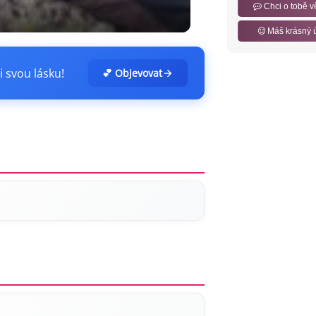
Chci o tobě v
Máš krásný 
i svou lásku!
💕 Objevovat