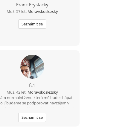
Frank Frystacky
Muž, 57 let,
Moravskoslezský
Seznámit se
fc1
Muž, 42 let,
Moravskoslezský
ám normální ženu která mě bude chápat
ko jí budeme se podporovat navzájem v
m i zlem nesnáším nevěru a která ví co od
života chce
Seznámit se