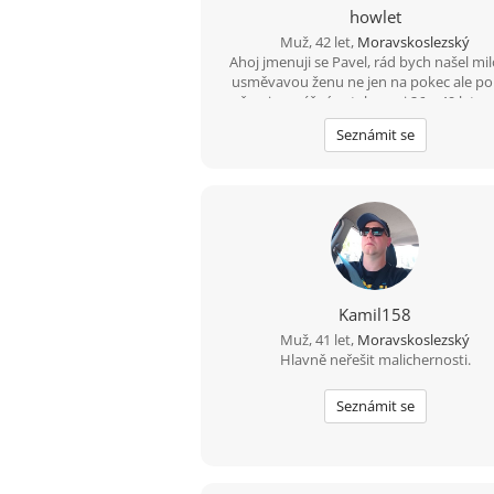
howlet
Muž, 42 let,
Moravskoslezský
Ahoj jmenuji se Pavel, rád bych našel mi
usměvavou ženu ne jen na pokec ale p
možno i na vážný vztah mezi 26 a 49 lety,
budeš chtít ozvi se, budu moc rád
Seznámit se
Kamil158
Muž, 41 let,
Moravskoslezský
Hlavně neřešit malichernosti.
Seznámit se