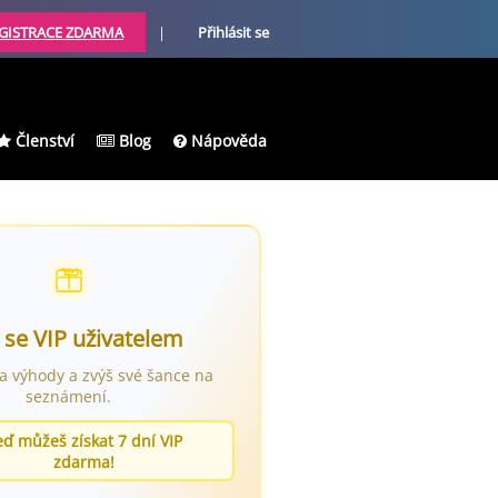
GISTRACE ZDARMA
|
Přihlásit se
Členství
Blog
Nápověda
 se VIP uživatelem
ra výhody a zvýš své šance na
seznámení.
eď můžeš získat 7 dní VIP
zdarma!