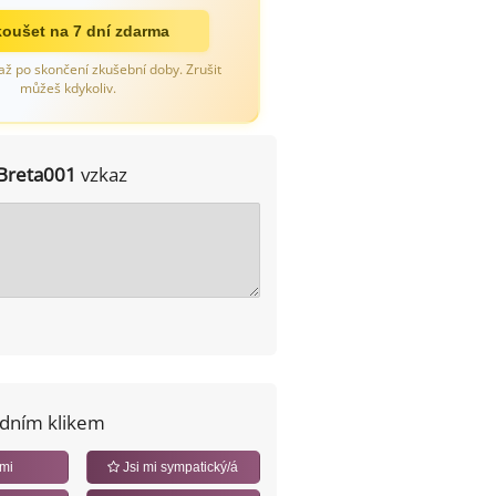
oušet na 7 dní zdarma
až po skončení zkušební doby. Zrušit
můžeš kdykoliv.
Breta001
vzkaz
edním klikem
 mi
Jsi mi sympatický/á