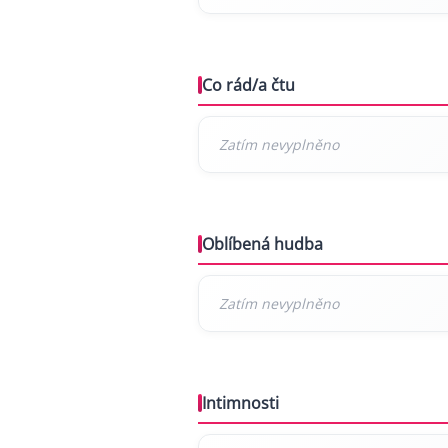
Co rád/a čtu
Oblíbená hudba
Intimnosti