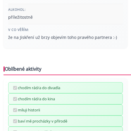
ALKOHOL:
příležitostně
V CO VĚŘÍM:
že na Jiskření už brzy objevím toho pravého partnera :-)
Oblíbené aktivity
chodím rád/a do divadla
chodím rád/a do kina
miluji historii
baví mě procházky v přírodě