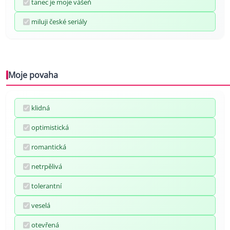
tanec je moje vášeň
miluji české seriály
Moje povaha
klidná
optimistická
romantická
netrpělivá
tolerantní
veselá
otevřená