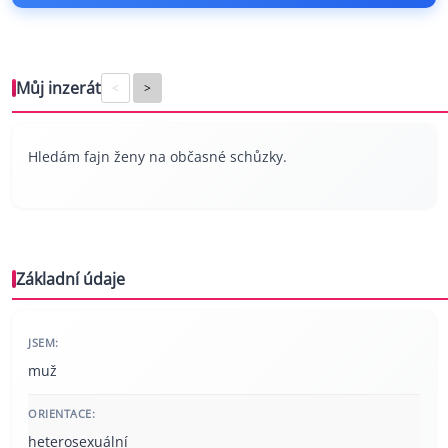
Můj inzerát
<
>
Hledám fajn ženy na občasné schůzky.
Základní údaje
JSEM:
muž
ORIENTACE:
heterosexuální