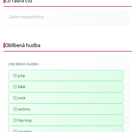
Co rád/a čtu
Oblíbená hudba
OBLÍBENÁ HUDBA:
pop
R&B
rock
techno
hip-hop
country