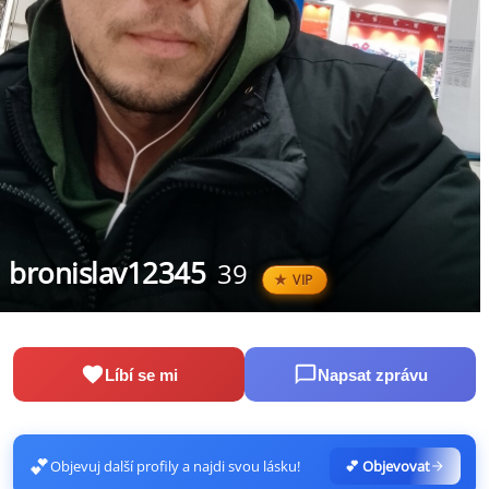
bronislav12345
39
VIP
Líbí se mi
Napsat zprávu
💕
Objevuj další profily a najdi svou lásku!
💕 Objevovat