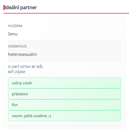
Ideální partner
HLEDÁM:
ženu
ORIENTACE:
heterosexuální
O JAKÝ VZTAH BY MĚL
MÍT ZÁJEM:
vážný vztah
přátelství
flirt
nevím, ještě uvidíme ;-)