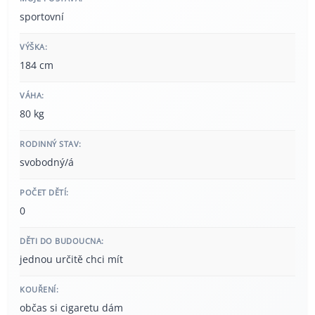
sportovní
VÝŠKA:
184 cm
VÁHA:
80 kg
RODINNÝ STAV:
svobodný/á
POČET DĚTÍ:
0
DĚTI DO BUDOUCNA:
jednou určitě chci mít
KOUŘENÍ:
občas si cigaretu dám