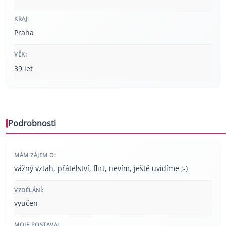
KRAJ:
Praha
VĚK:
39 let
Podrobnosti
MÁM ZÁJEM O:
vážný vztah, přátelství, flirt, nevím, ještě uvidíme ;-)
VZDĚLÁNÍ:
vyučen
MOJE POSTAVA: