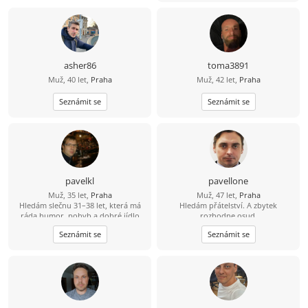
asher86
toma3891
Muž, 40 let,
Praha
Muž, 42 let,
Praha
Seznámit se
Seznámit se
pavelkl
pavellone
Muž, 35 let,
Praha
Muž, 47 let,
Praha
Hledám slečnu 31–38 let, která má
Hledám přátelství. A zbytek
ráda humor, pohyb a dobré jídlo
rozhodne osud.
(ideálně i umí vařit ????). Mě baví
Seznámit se
Seznámit se
lyžování, bowling a dlouhé jízdy na
kole – 80 km beru jako výzvu, ne
utrpení. Hledám někoho, s kým
bude fajn nejen na výletě, ale i doma
u večeře.