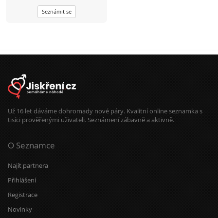
Seznámit se
Už 16 let dáváme dohromady nové páry. Kvalitní online seznamka s
tisíci prověřenými uživateli. Seznámení zábavně a aktivně.
O Seznamce
Najít partnera
Přihlášení
Registrace
Novinky