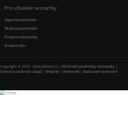
Pro uživatele seznamky
Zapomenuté heslo
Škola seznamování
Podpora seznamky
Zrušení účtu
Copyright © 2010 - 2026 Jiskreni.cz |
Obchodní podmínky seznamky
|
Ochrana osobních údajů
|
Shoptet
|
Webnode
|
Nastavení soukromí