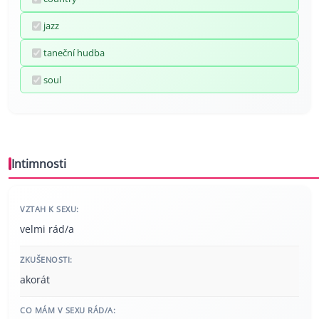
jazz
taneční hudba
soul
Intimnosti
VZTAH K SEXU:
velmi rád/a
ZKUŠENOSTI:
akorát
CO MÁM V SEXU RÁD/A: