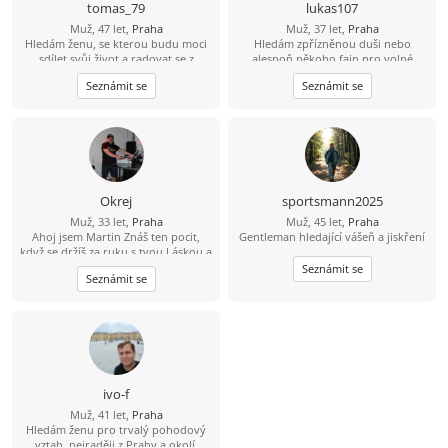
tomas_79
lukas107
Muž, 47 let,
Praha
Muž, 37 let,
Praha
Hledám ženu, se kterou budu moci
Hledám zpřízněnou duši nebo
sdílet svůj život a radovat se z
alespoň někoho fajn pro volné
každého nového dne v její
chvíle. ????
Seznámit se
Seznámit se
společnosti
Okrej
sportsmann2025
Muž, 33 let,
Praha
Muž, 45 let,
Praha
Ahoj jsem Martin Znáš ten pocit,
Gentleman hledající vášeň a jiskření
když se držíš za ruku s tvou Láskou a
čas jakoby neexistoval? Jsem 23 let,
Seznámit se
Seznámit se
sympatický, svobodný, muž se
smyslem pro humor a životem
zocelený hledá ženu, pro kterou
držení za ruce bude pouhá
předzvěst toho nádherného, co s
ním prožije. Miluji večerní
procházky, když slunce zapadá. Mám
oblíbenou trasu kolem Vltavy. A pak
ivo-f
společný návrat s posezením a
Muž, 41 let,
Praha
večeří v útulné hospůdce by mohlo
Hledám ženu pro trvalý pohodový
být příjemným zakončením hezkého
vztah, nejraději z Prahy a okolí.
dne.