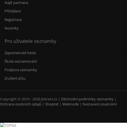
Najít partnera
Přihlášení
Registrace
Novinky
Pro uživatele seznamky
Zapomenuté heslo
Škola seznamování
Podpora seznamky
Zrušení účtu
Copyright © 2010 - 2026 Jiskreni.cz |
Obchodní podmínky seznamky
|
Ochrana osobních údajů
|
Shoptet
|
Webnode
|
Nastavení soukromí