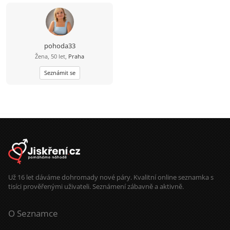
pohoda33
Žena, 50 let,
Praha
Seznámit se
Už 16 let dáváme dohromady nové páry. Kvalitní online seznamka s
tisíci prověřenými uživateli. Seznámení zábavně a aktivně.
O Seznamce