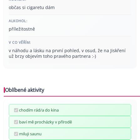
občas si cigaretu dám
ALKOHOL:
příležitostně
V CO VĚŘÍM:
v náhodu a lásku na první pohled, v osud, že na Jiskření
už brzy objevím toho pravého partnera :-)
Oblíbené aktivity
chodím rád/a do kina
baví mě procházky v přírodě
miluji saunu