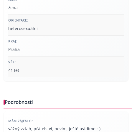
žena
ORIENTACE:
heterosexuální
KRAJ:
Praha
VĚK:
41 let
Podrobnosti
MÁM ZÁJEM O:
vážný vztah, přátelství, nevím, ještě uvidíme ;-)