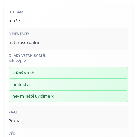
HLEDÁM:
muže
ORIENTACE:
heterosexuální
O JAKÝ VZTAH BY MĚL
MÍT ZÁJEM:
vážný vztah
přátelství
nevím, ještě uvidíme ;-)
KRAJ:
Praha
VĚK: