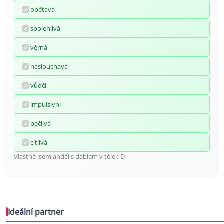
obětavá
spolehlivá
věrná
naslouchavá
vůdčí
impulsivní
pečlivá
citlivá
Vlastně jsem anděl s ďáblem v těle :-D
Ideální partner