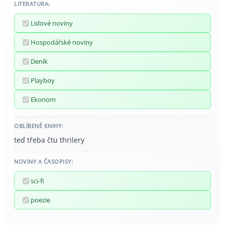
LITERATURA:
Lidové noviny
Hospodářské noviny
Deník
Playboy
Ekonom
OBLÍBENÉ KNIHY:
teď třeba čtu thrilery
NOVINY A ČASOPISY:
sci-fi
poezie