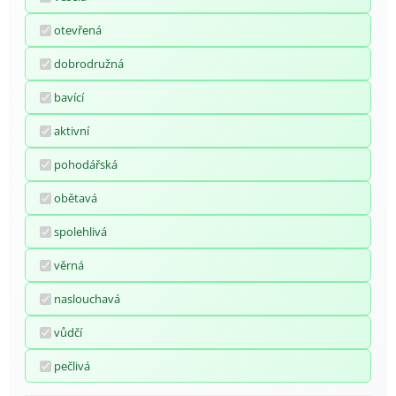
otevřená
dobrodružná
bavící
aktivní
pohodářská
obětavá
spolehlivá
věrná
naslouchavá
vůdčí
pečlivá