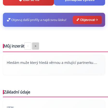
💕
Objevuj další profily a najdi svou lásku!
💕 Objevovat
Můj inzerát
<
>
Hledám muže který hledá věrnou a milující partnerku....
Základní údaje
JSEM: