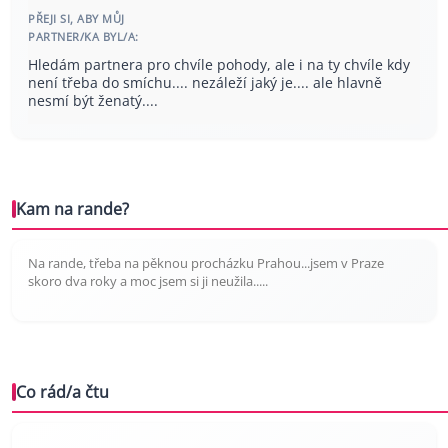
PŘEJI SI, ABY MŮJ
PARTNER/KA BYL/A:
Hledám partnera pro chvíle pohody, ale i na ty chvíle kdy
není třeba do smíchu.... nezáleží jaký je.... ale hlavně
nesmí být ženatý....
Kam na rande?
Na rande, třeba na pěknou procházku Prahou...jsem v Praze
skoro dva roky a moc jsem si ji neužila.....
Co rád/a čtu