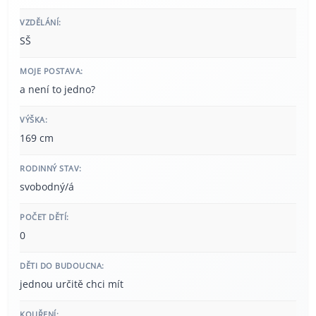
VZDĚLÁNÍ:
SŠ
MOJE POSTAVA:
a není to jedno?
VÝŠKA:
169 cm
RODINNÝ STAV:
svobodný/á
POČET DĚTÍ:
0
DĚTI DO BUDOUCNA:
jednou určitě chci mít
KOUŘENÍ: