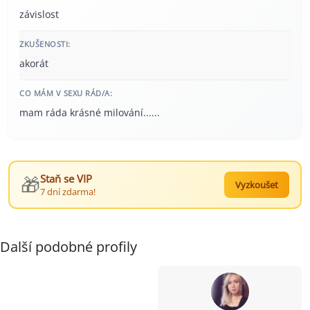
závislost
ZKUŠENOSTI:
akorát
CO MÁM V SEXU RÁD/A:
mam ráda krásné milování......
🎁
Staň se VIP
Vyzkoušet
7 dní zdarma!
Další podobné profily