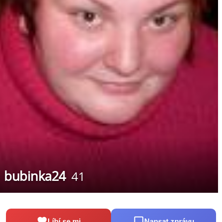
bubinka24
41
Líbí se mi
Napsat zprávu