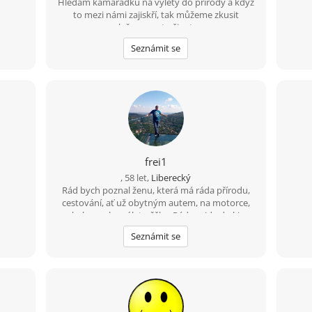
Hledám kamarádku na výlety do přírody a když
to mezi námi zajiskří, tak můžeme zkusit
společnou cestu životem.
Seznámit se
frei1
, 58 let,
Liberecký
Rád bych poznal ženu, která má ráda přírodu,
cestování, ať už obytným autem, na motorce,
na kole a nebo výlet pěšky. Ráda zajde do kina.
Nebo na dovolenou k moři. Možností je mnoho.
Seznámit se