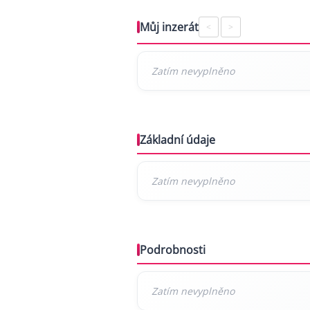
Můj inzerát
<
>
Základní údaje
Podrobnosti