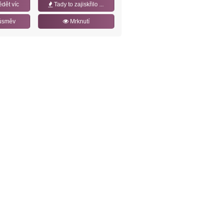
ědět víc
Tady to zajiskřilo ...
úsměv
Mrknutí