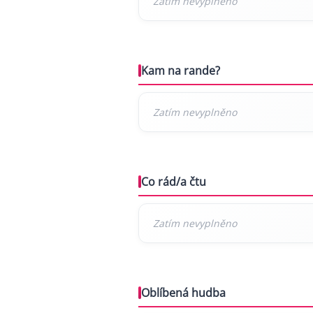
Kam na rande?
Co rád/a čtu
Oblíbená hudba