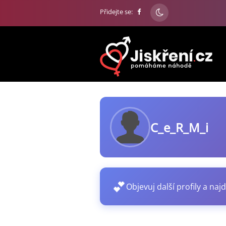
Přidejte se:
C_e_R_M_i
💕
Objevuj další profily a najd