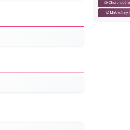
Chci o tobě v
Máš krásný 