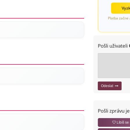
Vyzk
Platba začne 
Pošli uživateli
Odeslat
Pošli zprávu j
Líbíš se