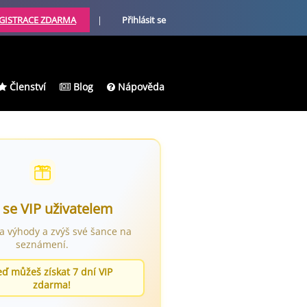
GISTRACE ZDARMA
|
Přihlásit se
Členství
Blog
Nápověda
 se VIP uživatelem
ra výhody a zvýš své šance na
seznámení.
eď můžeš získat 7 dní VIP
zdarma!