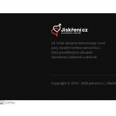
Už 16 let dáváme dohromady nové
páry. Kvalitní online seznamka s
tisíci prověřenými uživateli.
Seznámení zábavně a aktivně.
Copyright © 2010 - 2026 Jiskreni.cz |
Obch