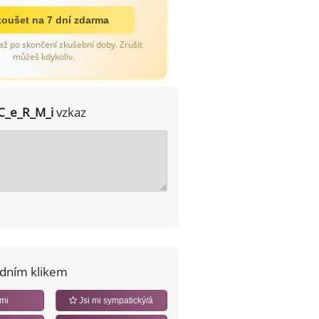
oušet na 7 dní zdarma
až po skončení zkušební doby. Zrušit
můžeš kdykoliv.
C_e_R_M_i
vzkaz
edním klikem
 mi
Jsi mi sympatický/á