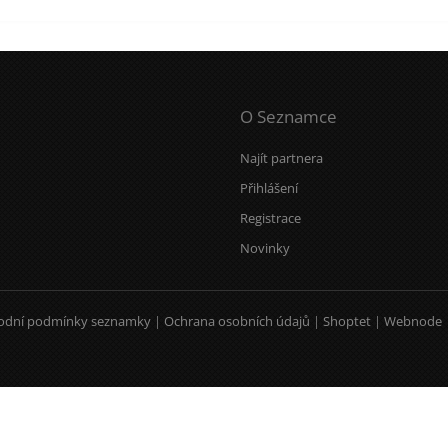
O Seznamce
Najít partnera
Přihlášení
Registrace
Novinky
odní podmínky seznamky
|
Ochrana osobních údajů
|
Shoptet
|
Webnode