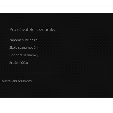
Pro uživatele seznamky
Zapomenuté heslo
Škola seznamování
Podpora seznamky
Zrušení účtu
|
Nastavení soukromí