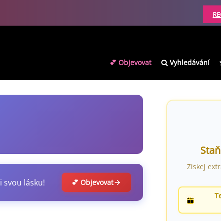
RE
💕 Objevovat
Vyhledávání
Staň
Získej ext
i svou lásku!
💕 Objevovat
T