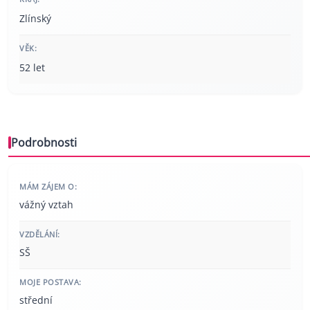
Zlínský
VĚK:
52 let
Podrobnosti
MÁM ZÁJEM O:
vážný vztah
VZDĚLÁNÍ:
SŠ
MOJE POSTAVA:
střední