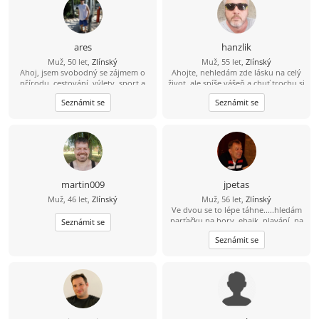
ares
hanzlik
Muž, 50 let,
Zlínský
Muž, 55 let,
Zlínský
Ahoj, jsem svobodný se zájmem o
Ahojte, nehledám zde lásku na celý
přírodu, cestování, výlety, sport a
život, ale spíše vášeň a chuť trochu si
rád bych poznal fajn holku do
ještě užít sexu. Nabízím diskrétnost,
Seznámit se
Seznámit se
pohody i nepohody...
serióznost, mobilitu a hlavně velkou
chuť. Pokud jsi na tom podobně,
můžeme se zkusit seznámit.
martin009
jpetas
Muž, 46 let,
Zlínský
Muž, 56 let,
Zlínský
Ve dvou se to lépe táhne.....hledám
parťačku na hory, ebajk, plavání, na
Seznámit se
fajn zážitky i běžné dny. Holku s
Seznámit se
kterým mi bude fajn. Pokud tě můj
profil zaujal... šest nula osm šest
jedna pet čtyři devět nula