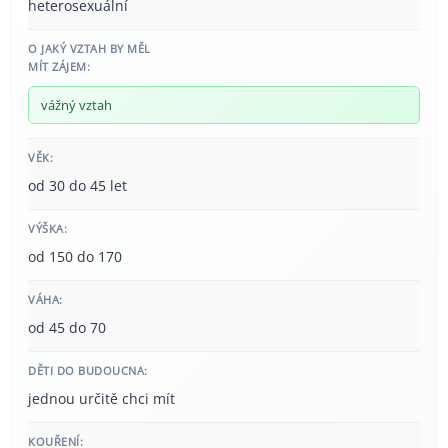
heterosexuální
O JAKÝ VZTAH BY MĚL
MÍT ZÁJEM:
vážný vztah
VĚK:
od 30 do 45 let
VÝŠKA:
od 150 do 170
VÁHA:
od 45 do 70
DĚTI DO BUDOUCNA:
jednou určitě chci mít
KOUŘENÍ: