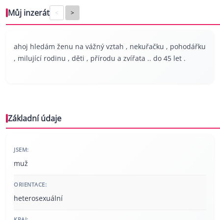
Můj inzerát
<
>
ahoj hledám ženu na vážný vztah , nekuřačku , pohodářku
, milující rodinu , děti , přírodu a zvířata .. do 45 let .
Základní údaje
JSEM:
muž
ORIENTACE:
heterosexuální
KRAJ: