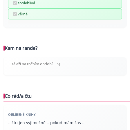
spolehlivá
věrná
Kam na rande?
....záleží na ročním období ... :-)
Co rád/a čtu
OBLÍBENÉ KNIHY:
...čtu jen vyjimečně .. pokud mám čas ..