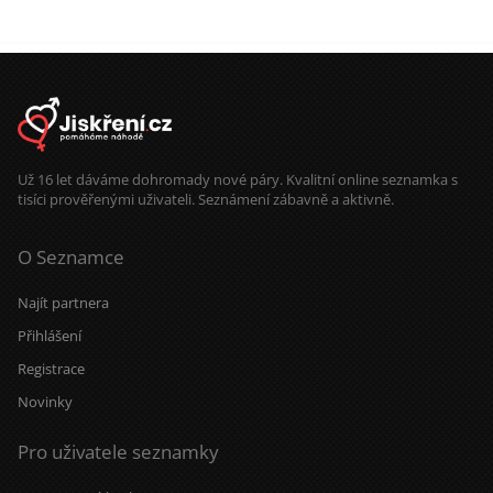
Už 16 let dáváme dohromady nové páry. Kvalitní online seznamka s
tisíci prověřenými uživateli. Seznámení zábavně a aktivně.
O Seznamce
Najít partnera
Přihlášení
Registrace
Novinky
Pro uživatele seznamky