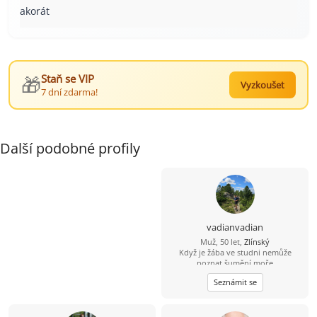
akorát
🎁
Staň se VIP
Vyzkoušet
7 dní zdarma!
Další podobné profily
vadianvadian
Muž, 50 let,
Zlínský
Když je žába ve studni nemůže
poznat šumění moře
Seznámit se