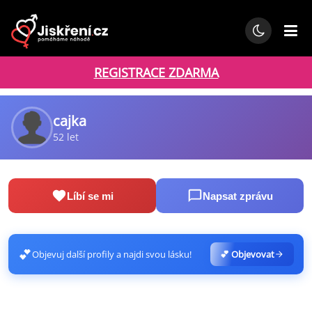
REGISTRACE ZDARMA
cajka
52 let
Líbí se mi
Napsat zprávu
💕
Objevuj další profily a najdi svou lásku!
💕 Objevovat