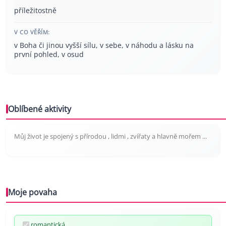
příležitostně
V CO VĚŘÍM:
v Boha či jinou vyšší sílu, v sebe, v náhodu a lásku na
první pohled, v osud
Oblíbené aktivity
Můj život je spojený s přírodou , lidmi , zvířaty a hlavně mořem ...
Moje povaha
romantická