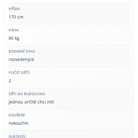
VÝŠKA:
170 cm
VÁHA:
80 kg
RODINNÝ STAV:
rozvedený/á
POČET DĚTÍ:
2
DĚTI DO BUDOUCNA:
jednou určitě chci mít
KOUŘENÍ:
nekouřím
ALKOHOL: