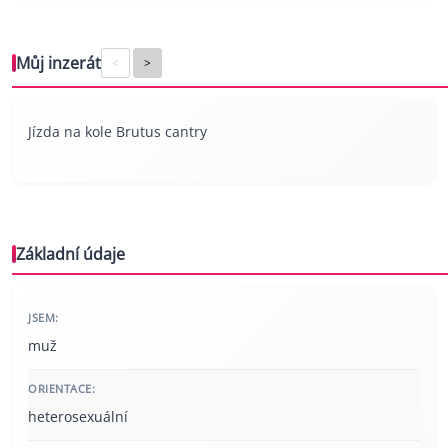
Můj inzerát
<
>
Jízda na kole Brutus cantry
Základní údaje
JSEM:
muž
ORIENTACE:
heterosexuální