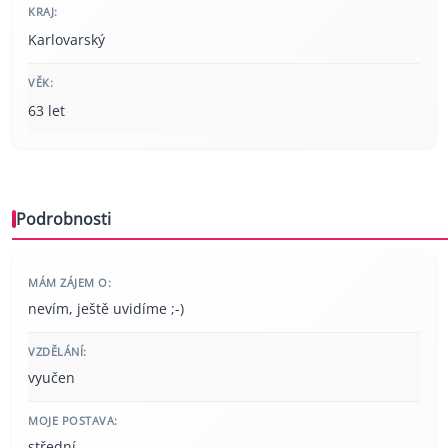
KRAJ:
Karlovarský
VĚK:
63 let
Podrobnosti
MÁM ZÁJEM O:
nevím, ještě uvidíme ;-)
VZDĚLÁNÍ:
vyučen
MOJE POSTAVA:
střední