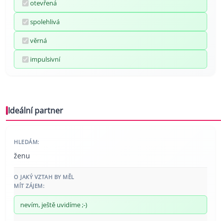
otevřená
spolehlivá
věrná
impulsivní
Ideální partner
HLEDÁM:
ženu
O JAKÝ VZTAH BY MĚL
MÍT ZÁJEM:
nevím, ještě uvidíme ;-)