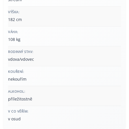
VÝŠKA:
182 cm
VÁHA:
108 kg
RODINNÝ STAV:
vdova/vdovec
KOUŘENÍ:
nekouřím
ALKOHOL:
příležitostně
V CO VĚŘÍM:
v osud