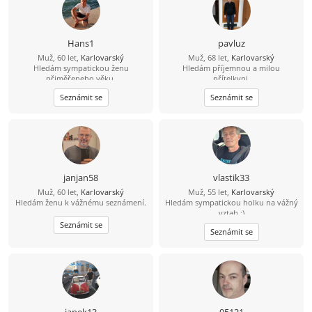
Hans1
pavluz
Muž, 60 let,
Karlovarský
Muž, 68 let,
Karlovarský
Hledám sympatickou ženu
Hledám příjemnou a milou
přiměřeneho věku.
přítelkyni.
Seznámit se
Seznámit se
janjan58
vlastik33
Muž, 60 let,
Karlovarský
Muž, 55 let,
Karlovarský
Hledám ženu k vážnému seznámení.
Hledám sympatickou holku na vážný
vztah :)
Seznámit se
Seznámit se