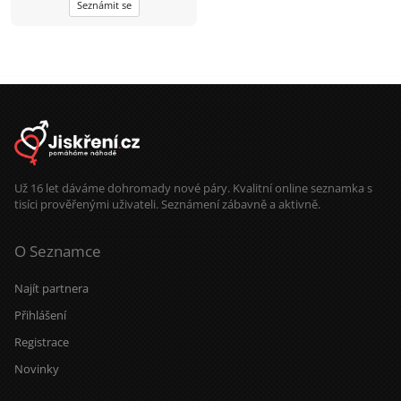
Seznámit se
Už 16 let dáváme dohromady nové páry. Kvalitní online seznamka s
tisíci prověřenými uživateli. Seznámení zábavně a aktivně.
O Seznamce
Najít partnera
Přihlášení
Registrace
Novinky