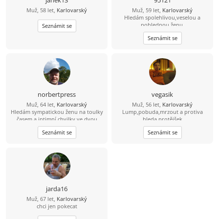
janek13
95121
Muž, 58 let,
Karlovarský
Muž, 59 let,
Karlovarský
Hledám spolehlivou,veselou a
pohlednou ženu.
Seznámit se
Seznámit se
norbertpress
vegasik
Muž, 64 let,
Karlovarský
Muž, 56 let,
Karlovarský
Hledám sympatickou ženu na toulky
Lump,pobuda,mrzout a protiva
časem a intimní chvilky ve dvou
hleda protějšek
Seznámit se
Seznámit se
jarda16
Muž, 67 let,
Karlovarský
chci jen pokecat