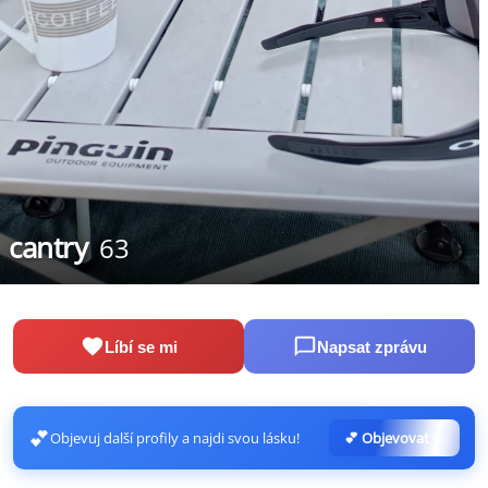
cantry
63
Líbí se mi
Napsat zprávu
💕
Objevuj další profily a najdi svou lásku!
💕 Objevovat