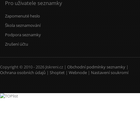
Pro uživatele seznamky
Zapomenuté heslo
Škola seznamování
Podpora seznamky
Zrušení účtu
Copyright © 2010 - 2026 Jiskreni.cz |
Obchodní podmínky seznamky
|
Ochrana osobních údajů
|
Shoptet
|
Webnode
|
Nastavení soukromí