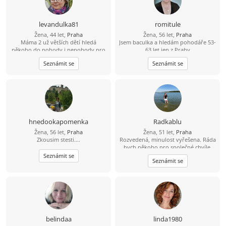
levandulka81
romitule
Žena, 44 let,
Praha
Žena, 56 let,
Praha
Máma 2 už větších dětí hledá
Jsem baculka a hledám pohodáře 53-
někoho do pohody i nepohody pro
63 let jen z Prahy
nás 3. Jsem poměrně akční, ale umím
Seznámit se
Seznámit se
i odpočívat. Ráda bych někoho kdo
chce opravdu vztah a nechce trávit
čas jen dopisováním.
hnedookapomenka
Radkablu
Žena, 56 let,
Praha
Žena, 51 let,
Praha
Zkousim stesti....
Rozvedená, minulost vyřešena. Ráda
bych někoho pro společné chvíle.
Mám ráda upřímnost a rozhodně
Seznámit se
Seznámit se
vím co chci.
belindaa
linda1980