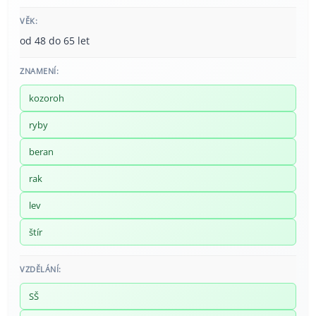
VĚK:
od 48 do 65 let
ZNAMENÍ:
kozoroh
ryby
beran
rak
lev
štír
VZDĚLÁNÍ:
SŠ