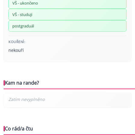
VŠ - ukončeno
VŠ - studuji
postgraduál
KOUŘENÍ:
nekouří
Kam na rande?
Co rád/a čtu