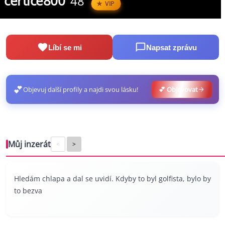
certice800
48
VIP
Líbí se mi
Napsat zprávu
💕
Objevuj další profily a najdi svou lásku!
💕 Objevovat
Můj inzerát
<
>
Hledám chlapa a dal se uvidí. Kdyby to byl golfista, bylo by
to bezva