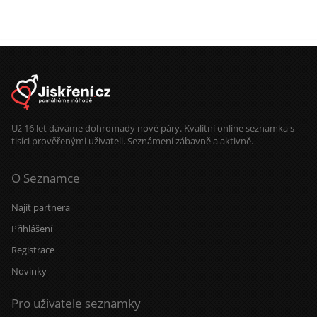
Už 16 let dáváme dohromady nové páry. Kvalitní online seznamka s
tisíci prověřenými uživateli. Seznámení zábavně a aktivně.
O Seznamce
Najít partnera
Přihlášení
Registrace
Novinky
Pro uživatele seznamky