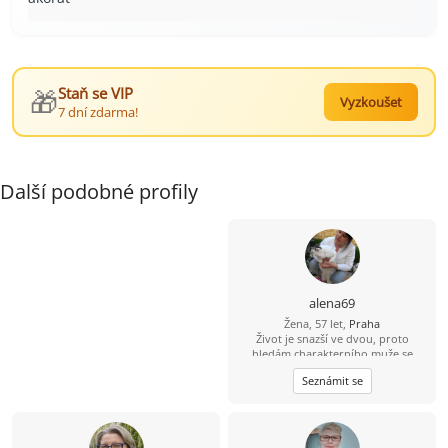
🎁
Staň se VIP
Vyzkoušet
7 dní zdarma!
Další podobné profily
alena69
Žena, 57 let,
Praha
Život je snazší ve dvou, proto
hledám charakterního muže se
smyslem pro humor, s kterým si
Seznámit se
můžeme být oporou i v době, kdy
nám nebude do smíchu.