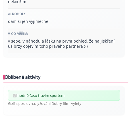
nekouřím
ALKOHOL:
dám si jen výjimečně
V CO VĚŘÍM:
v sebe, v náhodu a lásku na první pohled, že na Jiskření
už brzy objevím toho pravého partnera :-)
Oblíbené aktivity
hodně času trávím sportem
Golf s posilovna, lyžování Dobrý film, výlety