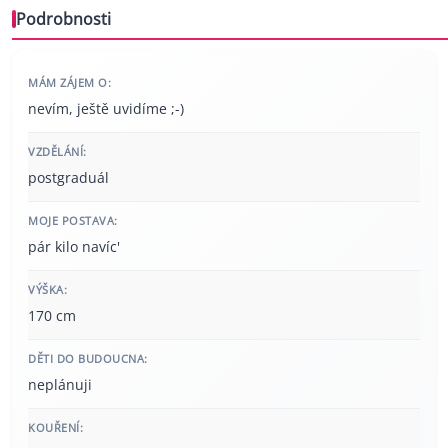
Podrobnosti
MÁM ZÁJEM O:
nevím, ještě uvidíme ;-)
VZDĚLÁNÍ:
postgraduál
MOJE POSTAVA:
pár kilo navíc'
VÝŠKA:
170 cm
DĚTI DO BUDOUCNA:
neplánuji
KOUŘENÍ: