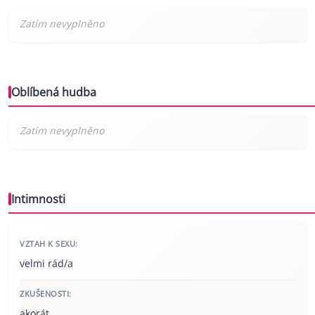
Oblíbená hudba
Intimnosti
VZTAH K SEXU:
velmi rád/a
ZKUŠENOSTI:
akorát