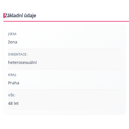
Základní údaje
JSEM:
žena
ORIENTACE:
heterosexuální
KRAJ:
Praha
VĚK:
48 let