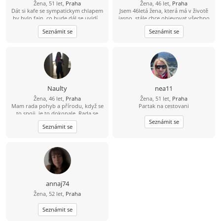
Žena, 51 let,
Praha
Žena, 46 let,
Praha
Dát si kafe se sympatickym chlapem
Jsem 46letá žena, která má v životě
by bylo fajn, co bude dál,se uvidí...
jasno, stále chce objevovat všechno
hezké, co život nabízí. Láká mě
Seznámit se
Seznámit se
poznávání nových míst ať už jde o
výlet po hradech, nebo objevování
cizích kultur v zahraničí. Miluju
kulturu, potěší mě lístky do divadla,
film, nebo možnost si někde
zatancovat. Hledám muže, který se
umí smát, ale i otevřeně pokecat o
životě. Hledám vážný vztah založený
Naulty
nea11
na upřímnosti a vzájemném
Žena, 46 let,
Praha
Žena, 51 let,
Praha
respektu. Pokud máš vyřešenou
Mam rada pohyb a přírodu, když se
Partak na cestovani
minulost a chceš začít psát novou
to spoji, je to dokonale. Rada se
kapitolu, budeme si rozumět.
zabyvam různými druhy cvičení a
Seznámit se
Seznámit se
zdravým životním stylem, ale
samozrejme rezervy jsou ;-). Osobni
rozvoj mne obohacuje život, je to
zábavná cesta. Byla bych rada,
kdybys na tom alespon castecne byl
podobne, je přínosem spolu růst :-).
Ale koníčky nemusíme mít stejne, je
fajn se i oddělit, stejný bychom měli
annaj74
mít takový ten základ lidství…
Žena, 52 let,
Praha
Seznámit se