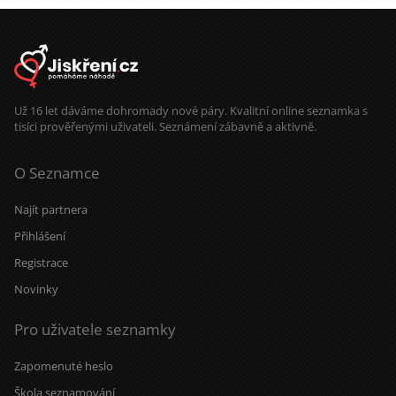
Už 16 let dáváme dohromady nové páry. Kvalitní online seznamka s
tisíci prověřenými uživateli. Seznámení zábavně a aktivně.
O Seznamce
Najít partnera
Přihlášení
Registrace
Novinky
Pro uživatele seznamky
Zapomenuté heslo
Škola seznamování