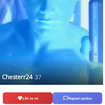
Chesterr24
37
Líbí se mi
Napsat zprávu