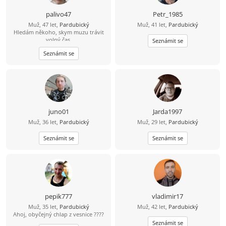
Mám rád procházky, výlety autem,
případně bych rád někdy i
palivo47
Petr_1985
zakempoval a podle možností
Muž, 47 let,
Pardubický
Muž, 41 let,
Pardubický
přenocoval v přírodě v autě. Mám
Hledám někoho, skym muzu trávit
rád hudbu, ta mi dává energii. Z
,volný čas..
filmů mě baví sci-fi, fantasy,
Seznámit se
dobrodružné a podle skutečné
Seznámit se
události – zkrátka asi všechno kromě
hororů, ty mě nebaví. Pokud máš
další otázky a chtěla by ses seznámit,
budu rád. Zatím ahoj ????
juno01
Jarda1997
Muž, 36 let,
Pardubický
Muž, 29 let,
Pardubický
Seznámit se
Seznámit se
pepik777
vladimir17
Muž, 35 let,
Pardubický
Muž, 42 let,
Pardubický
Ahoj, obyčejný chlap z vesnice ????
Seznámit se