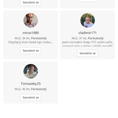
Seznámit se
miras1989
vladimir171
Muž, 36 let,
Pardubický
Muž, 37 let,
Pardubický
Obyčejný kluk hledá fajn holku...
Jsem normální chlap ???? umím vařit,
postavit plot a občas i přežít pondělí
????
Seznámit se
Seznámit se
Tomaseky25
Muž, 40 let,
Pardubický
Seznámit se