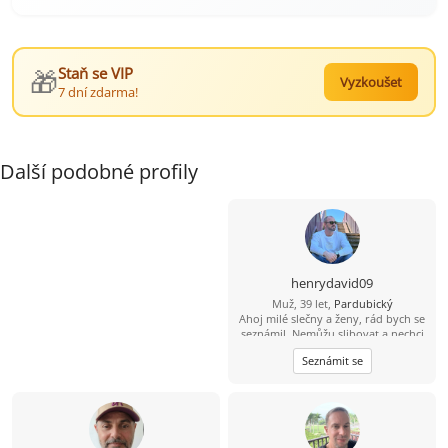
🎁
Staň se VIP
Vyzkoušet
7 dní zdarma!
Další podobné profily
henrydavid09
Muž, 39 let,
Pardubický
Ahoj milé slečny a ženy, rád bych se
seznámil. Nemůžu slibovat a nechci
hory doly a modré z nebes. To, jaký
Seznámit se
vztah se časem vyvine, ukáže až
osobní schůzka a čas. Jsem
svobodný, bezdětný a pracující –
možná o něco víc, než je normální.
Rád jezdím a trávím čas u vody,
paddleboard mám v oblibě atd.