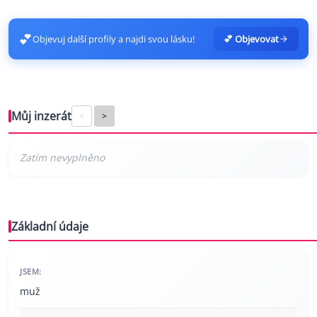
💕
Objevuj další profily a najdi svou lásku!
💕 Objevovat
Můj inzerát
<
>
Základní údaje
JSEM:
muž