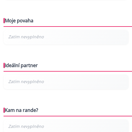
Moje povaha
Ideální partner
Kam na rande?