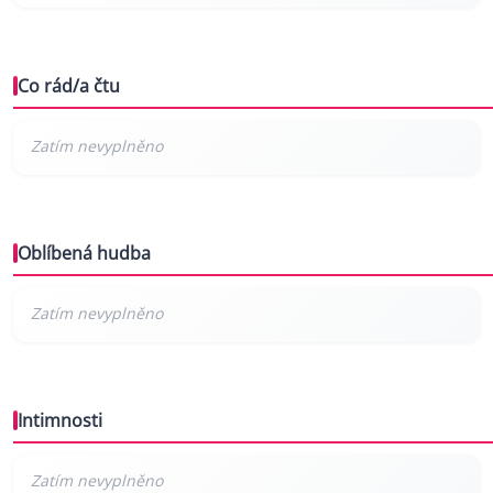
Co rád/a čtu
Oblíbená hudba
Intimnosti