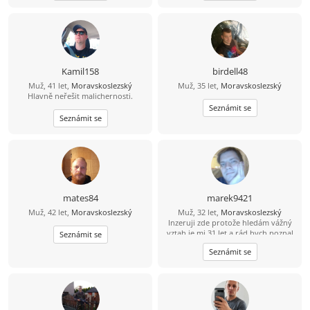
Kamil158
birdell48
Muž, 41 let,
Moravskoslezský
Muž, 35 let,
Moravskoslezský
Hlavně neřešit malichernosti.
Seznámit se
Seznámit se
mates84
marek9421
Muž, 42 let,
Moravskoslezský
Muž, 32 let,
Moravskoslezský
Inzeruji zde protože hledám vážný
vztah je mi 31 let a rád bych poznal
Seznámit se
tu pravou. Abych byl řekl pravdu
Seznámit se
mám epilepsii od 15 let takže bydlím
s mamkou v Havířově nemějte mi to
za zlé. Takže prosím jen ty co to
myslí vážně. Jinak mezi mé koníčky
patří čtení mangy a anime občas
pečení (hlavně sladkého) Pokud jsi