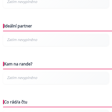
Ideální partner
Kam na rande?
Co rád/a čtu