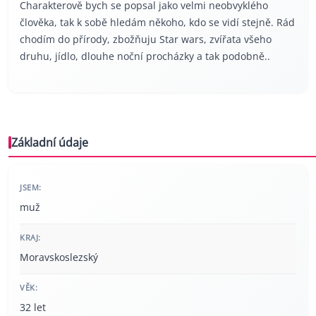
Charakterově bych se popsal jako velmi neobvyklého
člověka, tak k sobě hledám někoho, kdo se vidí stejně. Rád
chodím do přírody, zbožňuju Star wars, zvířata všeho
druhu, jídlo, dlouhe noční procházky a tak podobně..
Základní údaje
JSEM:
muž
KRAJ:
Moravskoslezský
VĚK:
32 let