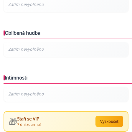
Oblíbená hudba
Intimnosti
🎁
Staň se VIP
Vyzkoušet
7 dní zdarma!