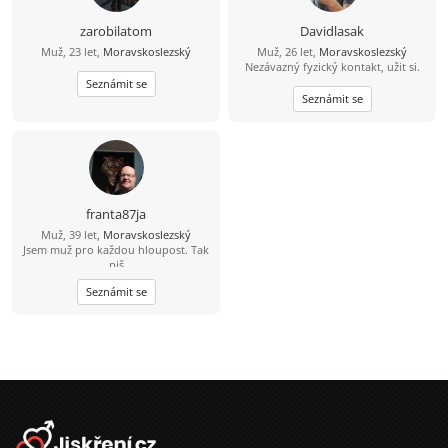
člověk s kterým se dá sednout
normálně se sním bavit smát a
zarobilatom
Davidlasak
budovat vztah budu rád za tvou
Muž, 23 let,
Moravskoslezský
Muž, 26 let,
Moravskoslezský
odpověď.
Nezávazný fyzický kontakt, užit si.
Seznámit se
Seznámit se
franta87ja
Muž, 39 let,
Moravskoslezský
Jsem muž pro každou hloupost. Tak
piš
Seznámit se