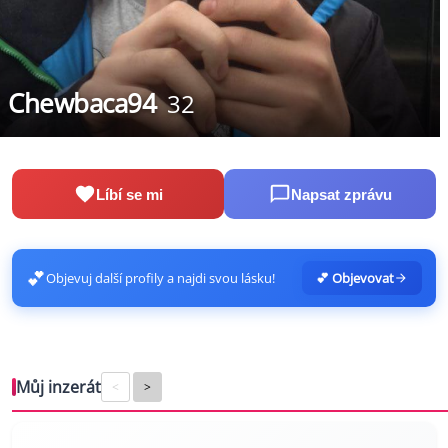
Chewbaca94
32
Líbí se mi
Napsat zprávu
💕
Objevuj další profily a najdi svou lásku!
💕 Objevovat
Můj inzerát
<
>