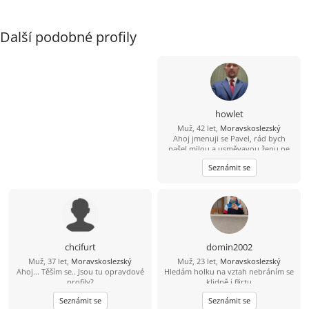
Další podobné profily
howlet
Muž, 42 let,
Moravskoslezský
Ahoj jmenuji se Pavel, rád bych
našel milou a usměvavou ženu ne
jen na pokec ale pokud možno i na
Seznámit se
vážný vztah mezi 26 a 49 lety, pokud
budeš chtít ozvi se, budu moc rád
chcifurt
domin2002
Muž, 37 let,
Moravskoslezský
Muž, 23 let,
Moravskoslezský
Ahoj... Těším se.. Jsou tu opravdové
Hledám holku na vztah nebráním se
profily?
klidně i flirtu
Seznámit se
Seznámit se