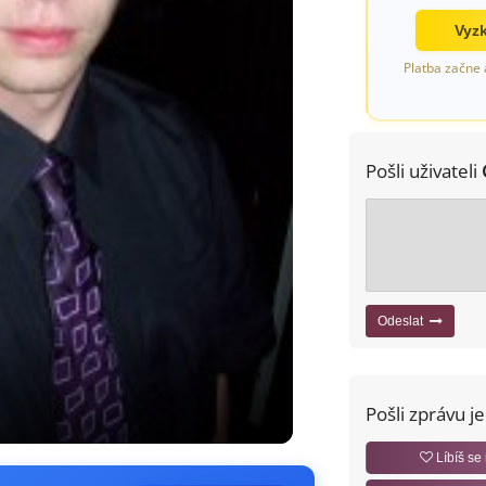
Vyzk
Platba začne 
Pošli uživateli
Odeslat
Pošli zprávu j
Líbíš se