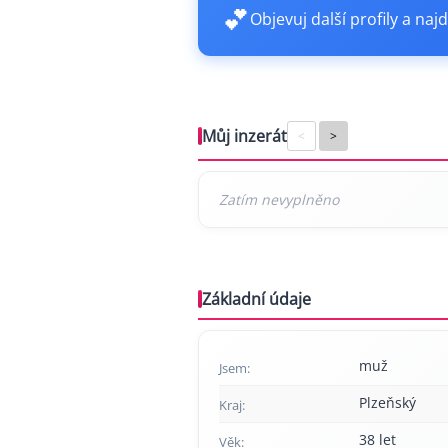
💕
Objevuj další profily a najd
Můj inzerát
<
>
Základní údaje
muž
Jsem:
Plzeňský
Kraj:
38 let
Věk: