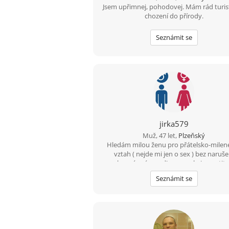
Jsem upřimnej, pohodovej. Mám rád turis
chození do přírody.
Seznámit se
jirka579
Muž, 47 let,
Plzeňský
Hledám milou ženu pro přátelsko-milen
vztah ( nejde mi jen o sex ) bez naruše
soukromí, mám rodinu a nechci opustit d
Prostě potřebuji utéct od stereotyp
Seznámit se