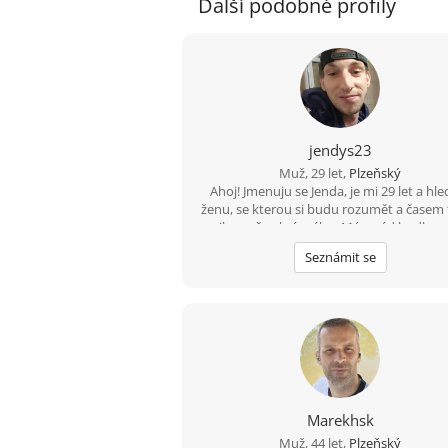
Další podobné profily
jendys23
Muž, 29 let,
Plzeňský
Ahoj! Jmenuju se Jenda, je mi 29 let a hl
ženu, se kterou si budu rozumět a časem
vznikne něco krásného. Mám rád hudbu, v
upřímnost a smysl pro humor. Nehle
Seznámit se
dokonalost, ale někoho, kdo je sám sebo
se zasmát a má chuť poznat někoho nov
Pokud máš ráda pohodové povídání, spo
zážitky a věříš, že nejlepší vztahy začín
obyčejnou zprávou, budu rád, když se o
Marekhsk
Muž, 44 let,
Plzeňský