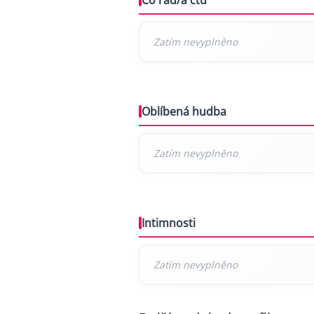
Co rád/a čtu
Oblíbená hudba
Intimnosti