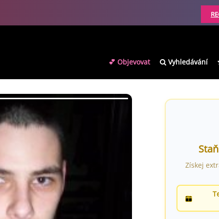
RE
💕 Objevovat
Vyhledávání
Staň
Získej ext
T