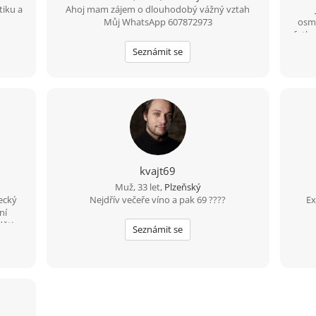
tiku a
Ahoj mam zájem o dlouhodobý vážný vztah
na
Můj WhatsApp 607872973
osma
zji
fotba
ve
Seznámit se
metr
kvajt69
Muž, 33 let,
Plzeňský
ecký
Nejdřív večeře víno a pak 69 ????
Ex
ní
ěti .
Seznámit se
u