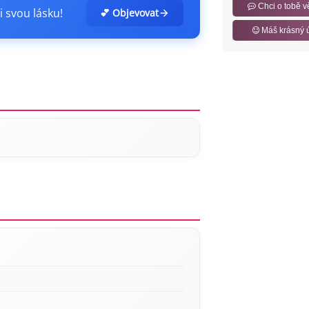
Chci o tobě v
i svou lásku!
💕 Objevovat
Máš krásný 