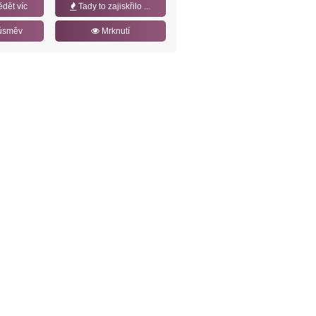
ědět víc
Tady to zajiskřilo ...
úsměv
Mrknutí