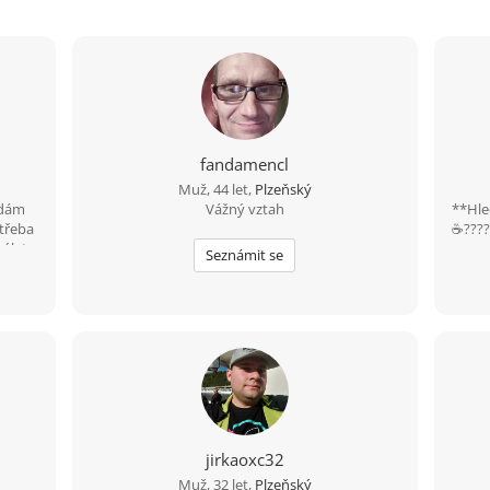
fandamencl
Muž, 44 let,
Plzeňský
edám
Vážný vztah
**Hle
 třeba
☕????
ýlety,
nezas
Seznámit se
dám
místa 
u, umí
živ
ého.
tvá
lečné
př
ají
kva
zveš.
žen
sport
život
jisk
lá
jirkaoxc32
roz
Muž, 32 let,
Plzeňský
srdce