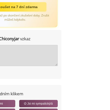
oušet na 7 dní zdarma
až po skončení zkušební doby. Zrušit
můžeš kdykoliv.
Chiconyjar
vzkaz
edním klikem
 mi
Jsi mi sympatický/á