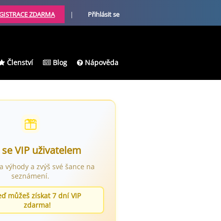
GISTRACE ZDARMA
|
Přihlásit se
Členství
Blog
Nápověda
 se VIP uživatelem
ra výhody a zvýš své šance na
seznámení.
eď můžeš získat 7 dní VIP
zdarma!