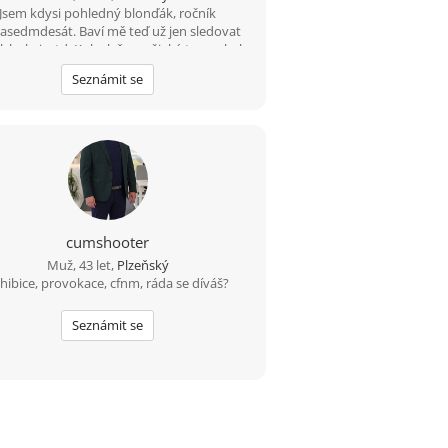
šli. Tak co, vezmeš mě do party? Třeba
Jsem kdysi pohledný blonďák, ročník
sedmdesát. Baví mě teď už jen sledovat
stíme, že ty nejlepší příběhy začínají úplně
l, hokej, atd. Kolo, lyže a nějaký ten pohyb
obyčejnou zprávou. ????
 vodě ještě zvládnu a možná i běh (pár
Seznámit se
ů;-) A co hledám? Zajímavý ženský objekt
cumshooter
Muž, 43 let,
Plzeňský
hibice, provokace, cfnm, ráda se díváš?
Seznámit se