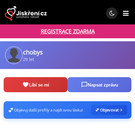
REGISTRACE ZDARMA
chobys
29 let
Líbí se mi
Napsat zprávu
💕
Objevuj další profily a najdi svou lásku!
💕 Objevovat