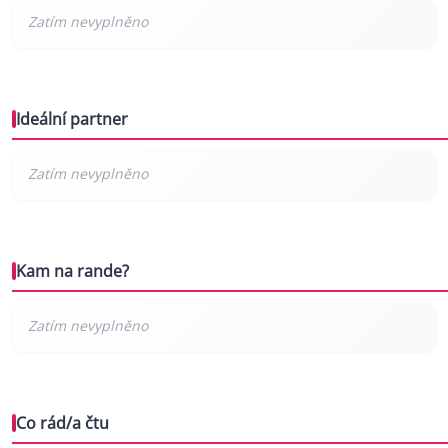
Ideální partner
Kam na rande?
Co rád/a čtu