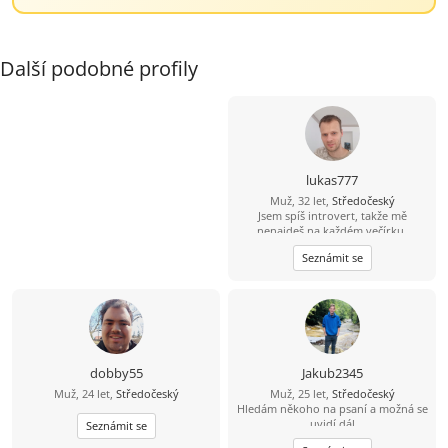
Další podobné profily
lukas777
Muž, 32 let,
Středočeský
Jsem spíš introvert, takže mě
nenajdeš na každém večírku.
Mnohem raději si užiju pohodový
Seznámit se
večer, procházku nebo hezký výlet.
Hledám holku, se kterou nám bude
dobře i v obyčejných chvílích. Když
si budeme rozumět, všechno ostatní
přijde samo
dobby55
Jakub2345
Muž, 24 let,
Středočeský
Muž, 25 let,
Středočeský
Hledám někoho na psaní a možná se
uvidí dál
Seznámit se