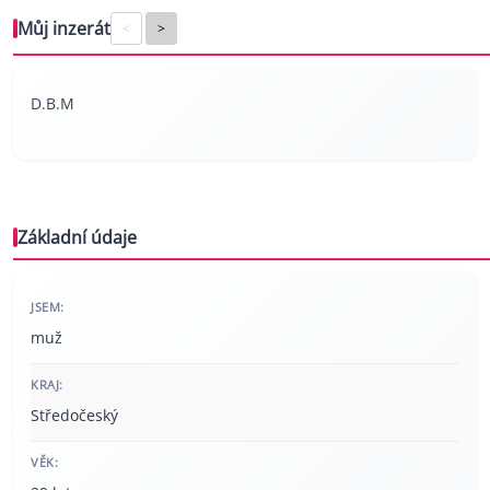
Můj inzerát
<
>
D.B.M
Základní údaje
JSEM:
muž
KRAJ:
Středočeský
VĚK: