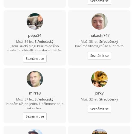
Seznámit se
pepa34
nakashi747
Muž, 34 let,
Středočeský
Muž, 38 let,
Středočeský
Jsem 34letý singl kluk mladšího
Baví mě fitness,chůze a intimita
vzhledu, klidnější povahy a hledám
hodnou ženu pro život. Mám rád
Seznámit se
Seznámit se
život, přírodu, sport a lidi se
smyslem pro humor. Hledáš
partnera s otevřeným srdcem na
celý život? Tak se mi prosím ozvi
kdykoliv. Omlouvám se, ale na
nabídky starších žen přes 35
nereaguji.....
mirra8
jorky
Muž, 37 let,
Středočeský
Muž, 32 let,
Středočeský
Hledám už jen jednu Upřímnost ať je
jaká chce.
Seznámit se
Seznámit se