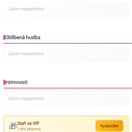
Oblíbená hudba
Intimnosti
🎁
Staň se VIP
Vyzkoušet
7 dní zdarma!