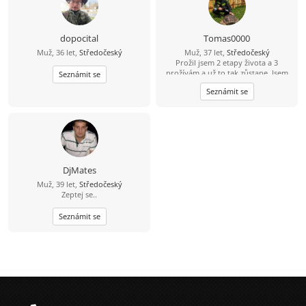
dopocital
Tomas0000
Muž, 36 let,
Středočeský
Muž, 37 let,
Středočeský
Prožil jsem 2 etapy života a 3
prožívám a už to tak zůstane. Jsem
Seznámit se
sám sebou a nenechám se změnit.
Seznámit se
Přednější je moje dítě, žiju už jen
pro ni. ŽENIT SE UŽ NECHCI, CHTĚL
BYCH SE SEZNÁMIT: SE SLEČNOU OD
18-35 LET, Z OKOLÍ JESENICE NEBO, Z
OKOLÍ JÍLOVÉHO U PRAHY NEBO, Z
OKOLÍ TÝNCE NAD SÁZAVOU
(neplatím si VIP tak mi třeba napište
svůj e-mail je to jednodušší)
DjMates
Muž, 39 let,
Středočeský
Zeptej se..
Seznámit se