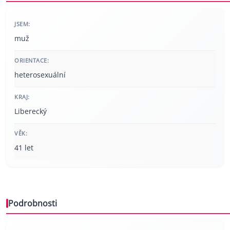
JSEM:
muž
ORIENTACE:
heterosexuální
KRAJ:
Liberecký
VĚK:
41 let
Podrobnosti