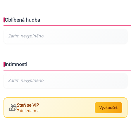
Oblíbená hudba
Intimnosti
🎁
Staň se VIP
Vyzkoušet
7 dní zdarma!