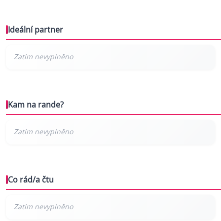
Ideální partner
Kam na rande?
Co rád/a čtu