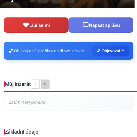
Líbí se mi
Napsat zprávu
💕
Objevuj další profily a najdi svou lásku!
💕 Objevovat
Můj inzerát
<
>
Základní údaje