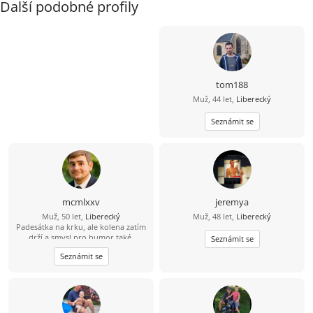
Další podobné profily
tom188
Muž, 44 let,
Liberecký
Seznámit se
mcmlxxv
jeremya
Muž, 50 let,
Liberecký
Muž, 48 let,
Liberecký
Padesátka na krku, ale kolena zatím
drží a smysl pro humor také.
Seznámit se
Nehledám princeznu z pohádky –
Seznámit se
spíš fajn ženu, se kterou se budu
těšit na každé další setkání. Umím
uvařit něco, co se dá jíst, opravit pár
věcí doma a poznám, kdy je lepší
mlčet a kdy obejmout. Mám rád
výlety, dobrou kávu, pohodu a lidi,