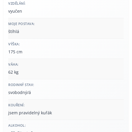
VZDĚLÁNÍ:
vyučen
MOJE POSTAVA:
štíhlá
VÝŠKA:
175 cm
VÁHA:
62 kg
RODINNÝ STAV:
svobodný/á
KOUŘENÍ:
jsem pravidelný kuřák
ALKOHOL: