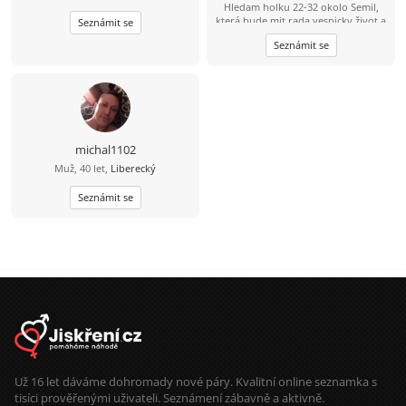
Hledam holku 22-32 okolo Semil,
která bude mit rada vesnicky život a
Seznámit se
zaroven mezinarodni (jazyky, atd)
Seznámit se
upřijmná, loajalni a bezdětna ktery
bude chtit časem založit rodinu.
Mam rad sporty, prochazky, hory,
moře a pomerne vsechno co život
nabizí.
michal1102
Muž, 40 let,
Liberecký
Seznámit se
Už 16 let dáváme dohromady nové páry. Kvalitní online seznamka s
tisíci prověřenými uživateli. Seznámení zábavně a aktivně.