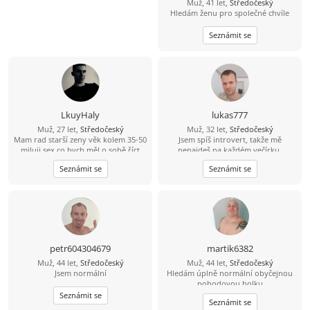
Muž, 41 let,
Středočeský
Hledám ženu pro společné chvíle
Seznámit se
LkuyHaly
lukas777
Muž, 27 let,
Středočeský
Muž, 32 let,
Středočeský
Mam rad starší zeny věk kolem 35-50
Jsem spíš introvert, takže mě
miluji sex co bych měl o sobě říct
nenajdeš na každém večírku.
jsem mylný hodný stydlivý ze
Mnohem raději si užiju pohodový
Seznámit se
Seznámit se
začátku ale pokud to na mně
večer, procházku nebo hezký výlet.
rozbalíš a ukážeš mi poradny sex
Hledám holku, se kterou nám bude
pokud si na mne troufneš
dobře i v obyčejných chvílích. Když
si budeme rozumět, všechno ostatní
přijde samo
petr604304679
martik6382
Muž, 44 let,
Středočeský
Muž, 44 let,
Středočeský
Jsem normální
Hledám úplně normální obyčejnou
pohodovou holku
Seznámit se
Seznámit se