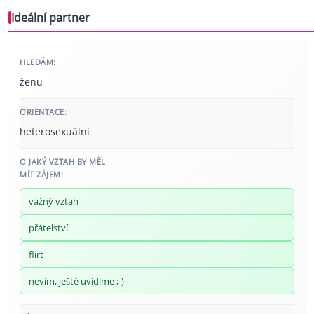
Ideální partner
HLEDÁM:
ženu
ORIENTACE:
heterosexuální
O JAKÝ VZTAH BY MĚL
MÍT ZÁJEM:
vážný vztah
přátelství
flirt
nevím, ještě uvidíme ;-)