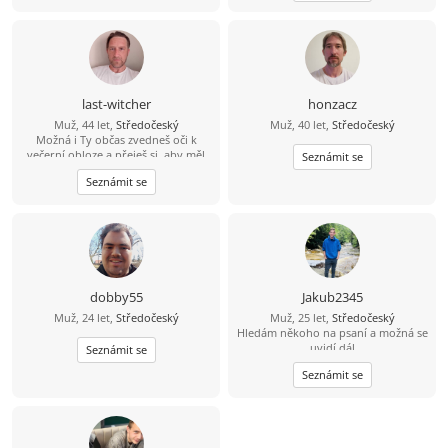
last-witcher
honzacz
Muž, 44 let,
Středočeský
Muž, 40 let,
Středočeský
Možná i Ty občas zvedneš oči k
večerní obloze a přeješ si, aby měl
Seznámit se
někdo radost z každého dne, který s
Seznámit se
Tebou může sdílet. Právě Tebe bych
rád poznal.
dobby55
Jakub2345
Muž, 24 let,
Středočeský
Muž, 25 let,
Středočeský
Hledám někoho na psaní a možná se
uvidí dál
Seznámit se
Seznámit se