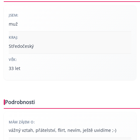
JSEM:
muž
KRAJ:
Středočeský
VĚK:
33 let
Podrobnosti
MÁM ZÁJEM O:
vážný vztah, přátelství, flirt, nevím, ještě uvidíme ;-)