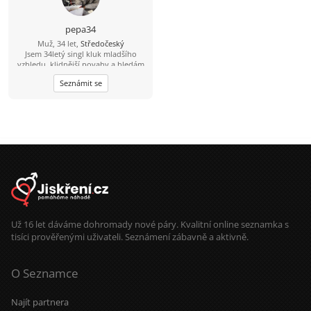
pepa34
Muž, 34 let,
Středočeský
Jsem 34letý singl kluk mladšího
vzhledu, klidnější povahy a hledám
hodnou ženu pro život. Mám rád
Seznámit se
život, přírodu, sport a lidi se
smyslem pro humor. Hledáš
partnera s otevřeným srdcem na
celý život? Tak se mi prosím ozvi
kdykoliv. Omlouvám se, ale na
nabídky starších žen přes 35
nereaguji.....
Už 16 let dáváme dohromady nové páry. Kvalitní online seznamka s
tisíci prověřenými uživateli. Seznámení zábavně a aktivně.
O Seznamce
Najít partnera