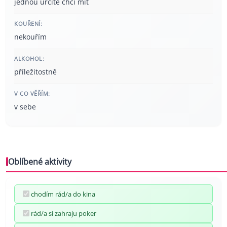
jednou určitě chci mít
KOUŘENÍ:
nekouřím
ALKOHOL:
příležitostně
V CO VĚŘÍM:
v sebe
Oblíbené aktivity
chodím rád/a do kina
rád/a si zahraju poker