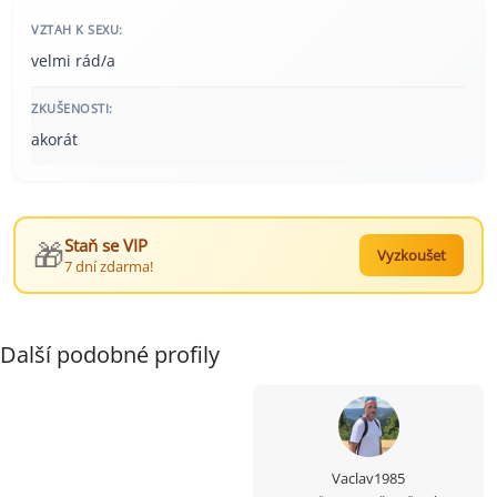
VZTAH K SEXU:
velmi rád/a
ZKUŠENOSTI:
akorát
🎁
Staň se VIP
Vyzkoušet
7 dní zdarma!
Další podobné profily
Vaclav1985