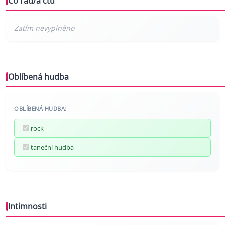
Co rád/a čtu
Oblíbená hudba
OBLÍBENÁ HUDBA:
rock
taneční hudba
Intimnosti