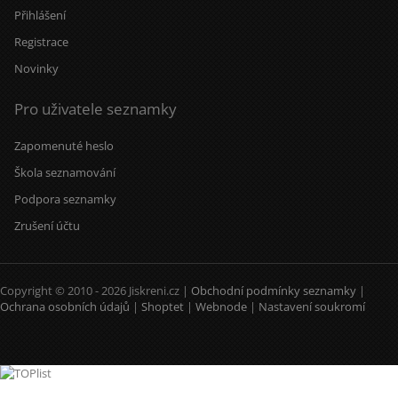
Přihlášení
Registrace
Novinky
Pro uživatele seznamky
Zapomenuté heslo
Škola seznamování
Podpora seznamky
Zrušení účtu
Copyright © 2010 - 2026 Jiskreni.cz |
Obchodní podmínky seznamky
|
Ochrana osobních údajů
|
Shoptet
|
Webnode
|
Nastavení soukromí