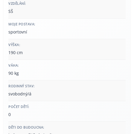
VZDĚLÁNÍ:
SŠ
MOJE POSTAVA:
sportovní
VÝŠKA:
190 cm
VÁHA:
90 kg
RODINNÝ STAV:
svobodný/á
POČET DĚTÍ:
0
DĚTI DO BUDOUCNA: