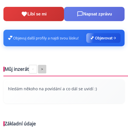
Líbí se mi
Napsat zprávu
💕
Objevuj další profily a najdi svou lásku!
💕 Objevovat
Můj inzerát
<
>
hledám někoho na povídání a co dál se uvidí :)
Základní údaje