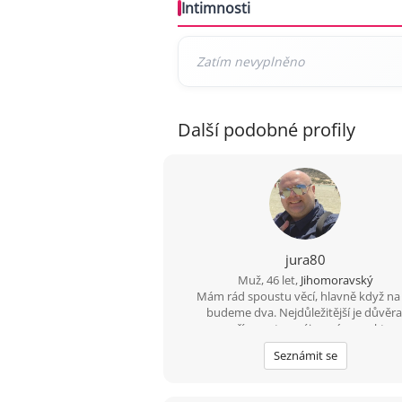
Intimnosti
Další podobné profily
jura80
Muž, 46 let,
Jihomoravský
Mám rád spoustu věcí, hlavně když na
budeme dva. Nejdůležitější je důvěra
upřímnost a vzájemný respekt.
Seznámit se