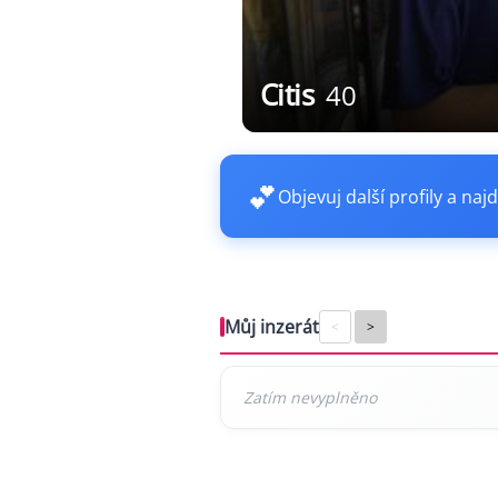
Citis
40
💕
Objevuj další profily a najd
Můj inzerát
<
>