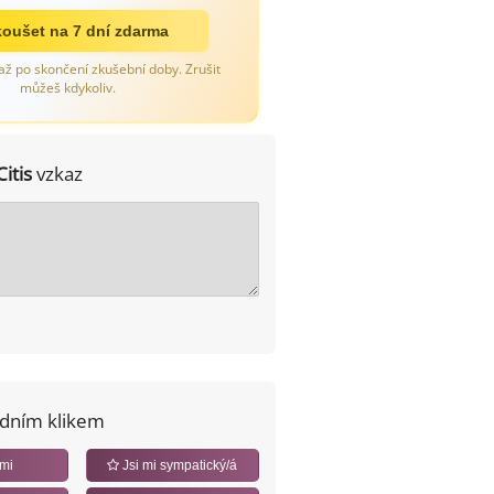
oušet na 7 dní zdarma
až po skončení zkušební doby. Zrušit
můžeš kdykoliv.
Citis
vzkaz
edním klikem
 mi
Jsi mi sympatický/á