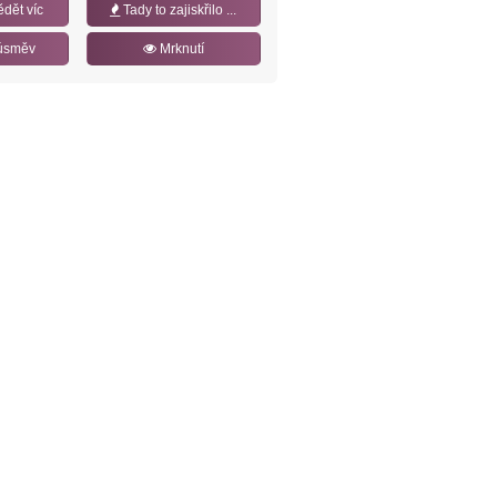
ědět víc
Tady to zajiskřilo ...
úsměv
Mrknutí