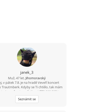
janek_3
Muž, 47 let,
Jihomoravský
j, v pátek 7.8. je na hradě Veveří koncert
y Trautmberk. Kdyby se Ti chtělo, tak mám
ts Appu čerstvou fotku :-) 773 908 225 Jan
Seznámit se