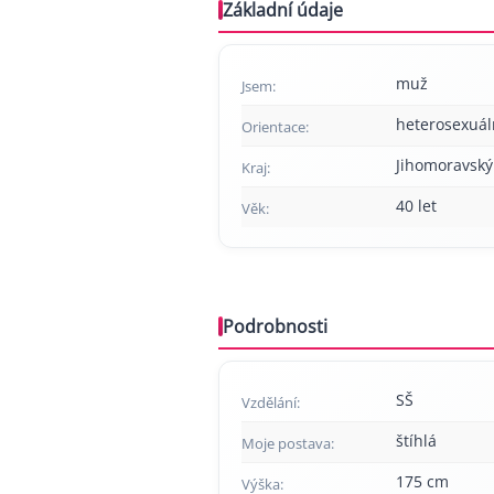
Základní údaje
muž
Jsem:
heterosexuál
Orientace:
Jihomoravský
Kraj:
40 let
Věk:
Podrobnosti
SŠ
Vzdělání:
štíhlá
Moje postava:
175 cm
Výška: