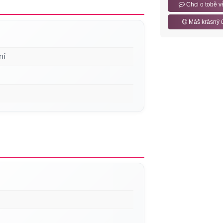
Chci o tobě v
Máš krásný 
ní