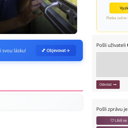
Vyzk
Platba začne 
Pošli uživateli
i svou lásku!
💕 Objevovat
Odeslat
Pošli zprávu j
Líbíš se