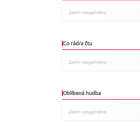
Co rád/a čtu
Oblíbená hudba