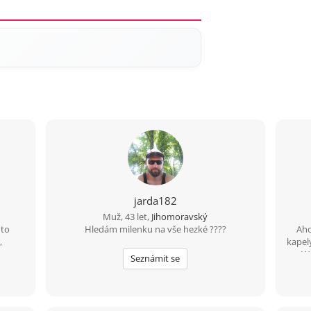
jarda182
Muž, 43 let,
Jihomoravský
 to
Hledám milenku na vše hezké ????
Aho
,
kapel
na Wa
Seznámit se