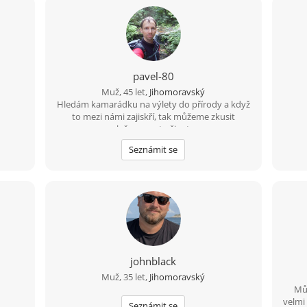
pavel-80
Muž, 45 let,
Jihomoravský
Hledám kamarádku na výlety do přírody a když
to mezi námi zajiskří, tak můžeme zkusit
společnou cestu životem.
Seznámit se
johnblack
Muž, 35 let,
Jihomoravský
Můj
velmi
Seznámit se