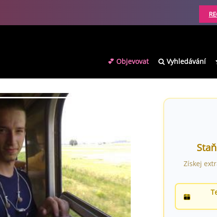
RE
💕 Objevovat
Vyhledávání
Staň
Získej ext
T