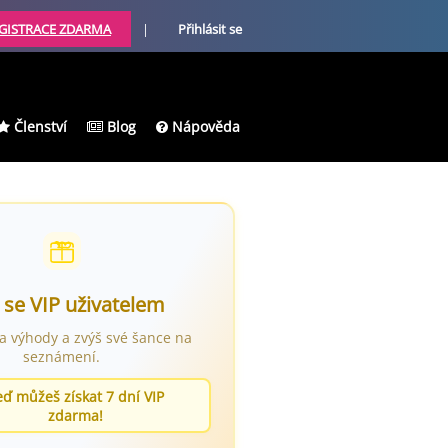
GISTRACE ZDARMA
|
Přihlásit se
Členství
Blog
Nápověda
 se VIP uživatelem
ra výhody a zvýš své šance na
seznámení.
eď můžeš získat 7 dní VIP
zdarma!