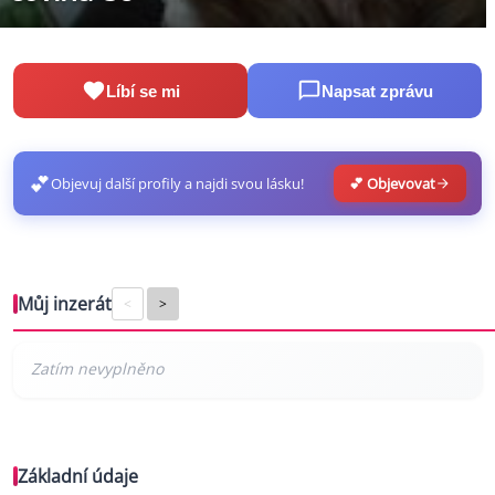
Líbí se mi
Napsat zprávu
💕
Objevuj další profily a najdi svou lásku!
💕 Objevovat
Můj inzerát
<
>
Základní údaje