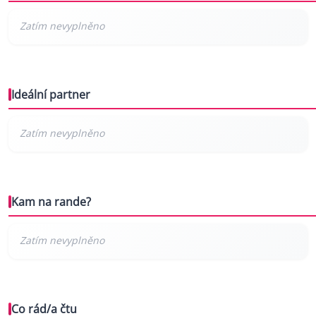
Ideální partner
Kam na rande?
Co rád/a čtu