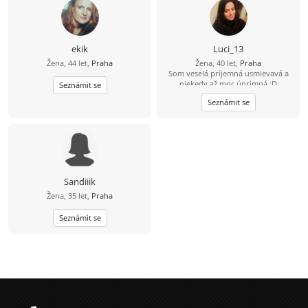
profil a mohu poslat pouze jednu
zprávu denně jednomu uživateli.
ekik
Luci_13
Žena, 44 let,
Praha
Žena, 40 let,
Praha
Som veselá príjemná usmievavá a
niekedy až moc úprimná :D
Seznámit se
Seznámit se
Sandiiik
Žena, 35 let,
Praha
Seznámit se