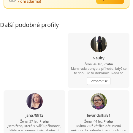
7 dní zdarma!
Další podobné profily
Naulty
Žena, 46 let,
Praha
Mam rada pohyb a přírodu, když se
to spoji, je to dokonale. Rada se
zabyvam různými druhy cvičení a
Seznámit se
zdravým životním stylem, ale
samozrejme rezervy jsou ;-). Osobni
rozvoj mne obohacuje život, je to
zábavná cesta. Byla bych rada,
kdybys na tom alespon castecne byl
podobne, je přínosem spolu růst :-).
Ale koníčky nemusíme mít stejne, je
fajn se i oddělit, stejný bychom měli
jana78912
levandulka81
mít takový ten základ lidství…
Žena, 37 let,
Praha
Žena, 44 let,
Praha
Jsem žena, která si váží upřímnosti,
Máma 2 už větších dětí hledá
klidu a schopnosti vést skutečný
někoho do pohody i nepohody pro