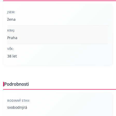
JSEM:
žena
KRAJ:
Praha
VĚK:
38 let
Podrobnosti
RODINNÝ STAV:
svobodný/á