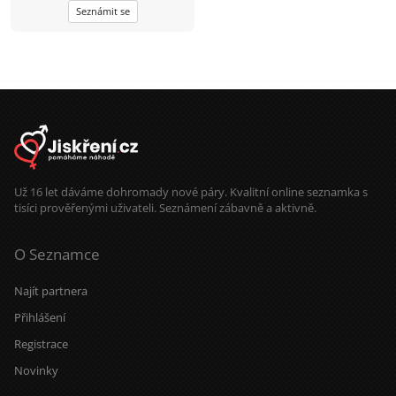
Seznámit se
Už 16 let dáváme dohromady nové páry. Kvalitní online seznamka s
tisíci prověřenými uživateli. Seznámení zábavně a aktivně.
O Seznamce
Najít partnera
Přihlášení
Registrace
Novinky