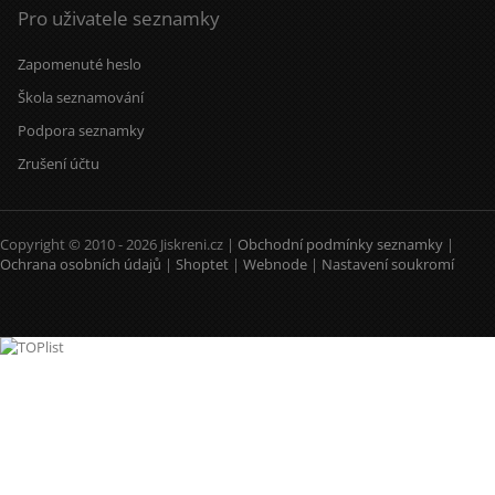
Pro uživatele seznamky
Zapomenuté heslo
Škola seznamování
Podpora seznamky
Zrušení účtu
Copyright © 2010 - 2026 Jiskreni.cz |
Obchodní podmínky seznamky
|
Ochrana osobních údajů
|
Shoptet
|
Webnode
|
Nastavení soukromí