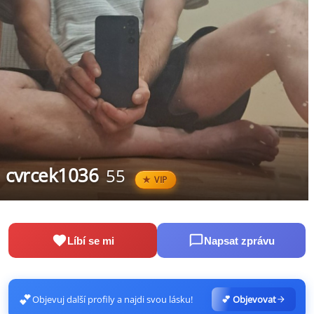
cvrcek1036
55
VIP
Líbí se mi
Napsat zprávu
💕
Objevuj další profily a najdi svou lásku!
💕 Objevovat