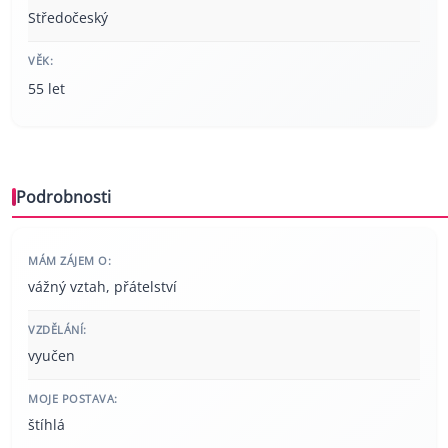
Středočeský
VĚK:
55 let
Podrobnosti
MÁM ZÁJEM O:
vážný vztah, přátelství
VZDĚLÁNÍ:
vyučen
MOJE POSTAVA:
štíhlá