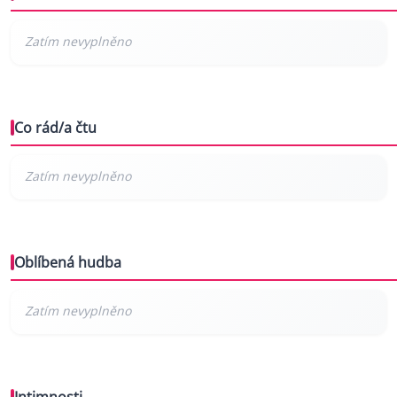
Co rád/a čtu
Oblíbená hudba