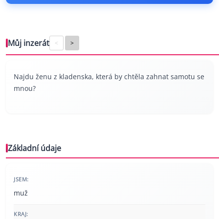
Můj inzerát
<
>
Najdu ženu z kladenska, která by chtěla zahnat samotu se
mnou?
Základní údaje
JSEM:
muž
KRAJ: