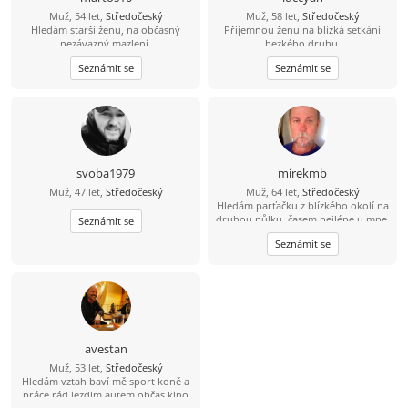
Muž, 54 let,
Středočeský
Muž, 58 let,
Středočeský
Hledám starší ženu, na občasný
Příjemnou ženu na blízká setkání
nezávazný mazlení.
hezkého druhu.
Seznámit se
Seznámit se
svoba1979
mirekmb
Muž, 47 let,
Středočeský
Muž, 64 let,
Středočeský
Hledám parťačku z blízkého okolí na
druhou půlku, časem nejlépe u mne,
Seznámit se
nekuřačka, drobná postava
Seznámit se
výhodou...
avestan
Muž, 53 let,
Středočeský
Hledám vztah baví mě sport koně a
práce rád jezdim autem občas kino