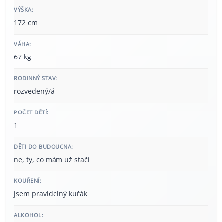
VÝŠKA:
172 cm
VÁHA:
67 kg
RODINNÝ STAV:
rozvedený/á
POČET DĚTÍ:
1
DĚTI DO BUDOUCNA:
ne, ty, co mám už stačí
KOUŘENÍ:
jsem pravidelný kuřák
ALKOHOL: