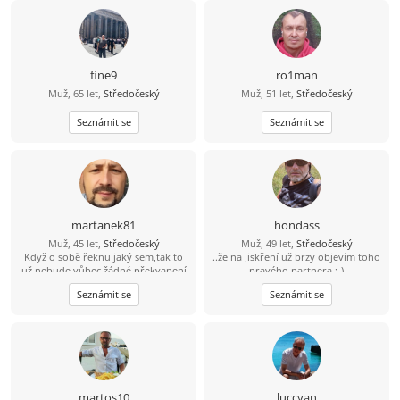
fine9
ro1man
Muž, 65 let,
Středočeský
Muž, 51 let,
Středočeský
Seznámit se
Seznámit se
martanek81
hondass
Muž, 45 let,
Středočeský
Muž, 49 let,
Středočeský
Když o sobě řeknu jaký sem,tak to
..že na Jiskření už brzy objevím toho
už nebude vůbec žádné překvapení
pravého partnera :-)
Seznámit se
Seznámit se
martos10
luccyan