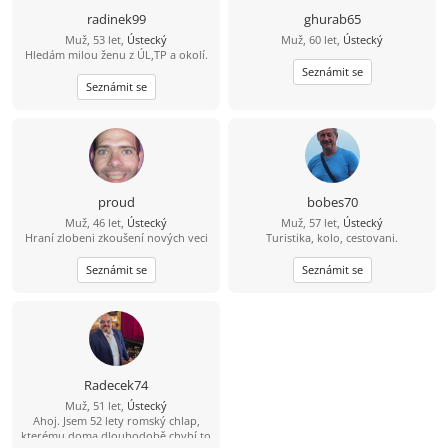
radinek99
ghurab65
Muž, 53 let,
Ústecký
Muž, 60 let,
Ústecký
Hledám milou ženu z ÚL,TP a okolí.
Seznámit se
Seznámit se
proud
bobes70
Muž, 46 let,
Ústecký
Muž, 57 let,
Ústecký
Hraní zlobeni zkoušení nových veci
Turistika, kolo, cestovani.
Seznámit se
Seznámit se
Radecek74
Muž, 51 let,
Ústecký
Ahoj. Jsem 52 lety romský chlap,
kterému doma dlouhodobě chybí to