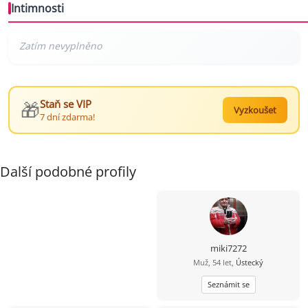
Intimnosti
🎁
Staň se VIP
Vyzkoušet
7 dní zdarma!
Další podobné profily
miki7272
Muž, 54 let,
Ústecký
Seznámit se