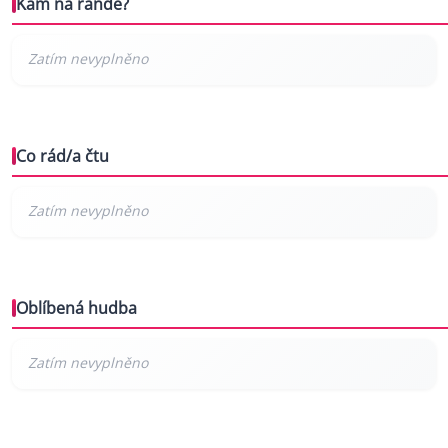
Kam na rande?
Co rád/a čtu
Oblíbená hudba