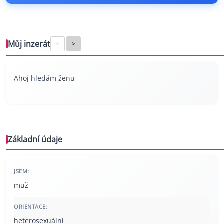
Můj inzerát
<
>
Ahoj hledám ženu
Základní údaje
JSEM:
muž
ORIENTACE:
heterosexuální