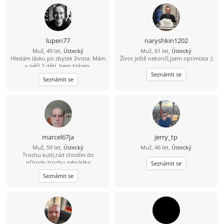
lupen77
naryshkin1202
Muž, 49 let,
Ústecký
Muž, 61 let,
Ústecký
Hledám lásku po zbytek života. Mám
Život ještě nekončí,jsem optimista :)
v péči 2 děti. Jsem blázen.
Seznámit se
Seznámit se
marcel67ja
jerry_tp
Muž, 59 let,
Ústecký
Muž, 46 let,
Ústecký
Trochu kutil,rád chodím do
přírody,trochu zahrádka
Seznámit se
Seznámit se