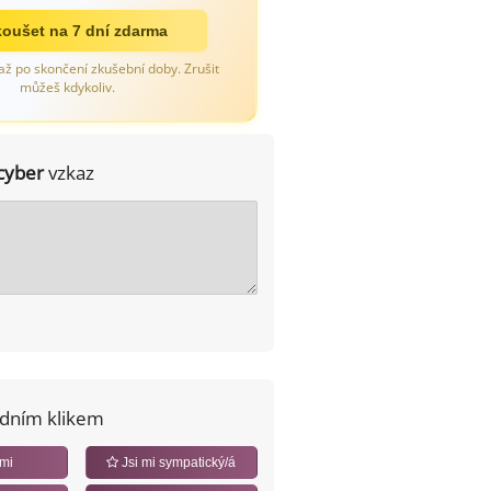
oušet na 7 dní zdarma
až po skončení zkušební doby. Zrušit
můžeš kdykoliv.
cyber
vzkaz
edním klikem
 mi
Jsi mi sympatický/á