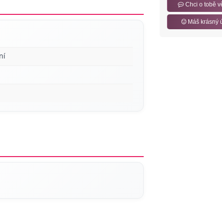
Chci o tobě v
Máš krásný 
ní