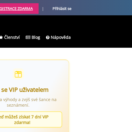
GISTRACE ZDARMA
|
Přihlásit se
Členství
Blog
Nápověda
 se VIP uživatelem
ra výhody a zvýš své šance na
seznámení.
eď můžeš získat 7 dní VIP
zdarma!