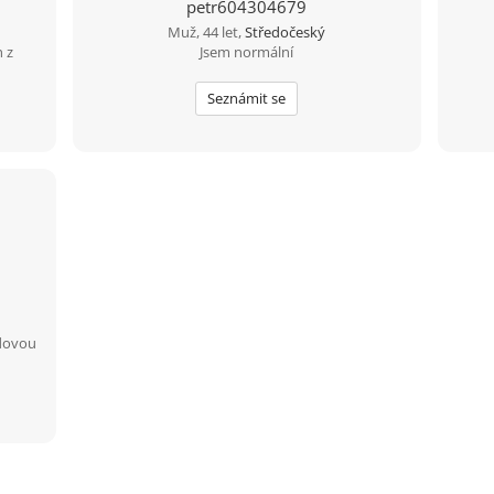
petr604304679
Muž, 44 let,
Středočeský
 z
Jsem normální
Seznámit se
dovou