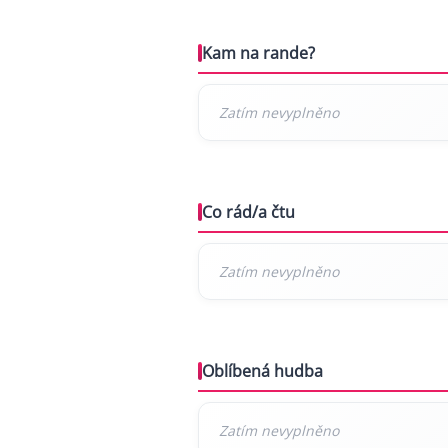
Kam na rande?
Co rád/a čtu
Oblíbená hudba