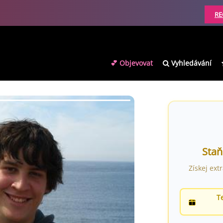
RE
💕 Objevovat
Vyhledávání
Staň
Získej ext
T