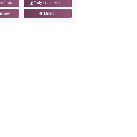
ědět víc
Tady to zajiskřilo ...
úsměv
Mrknutí