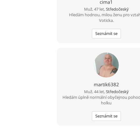
cima1
Muž, 47 let,
Středočeský
Hledám hodnou, milou ženu pro vztah
Voticka.
Seznámit se
martik6382
Muž, 44 let,
Středočeský
Hledám úplně normální obyčejnou poho
holku
Seznámit se