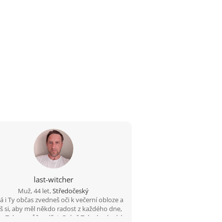
last-witcher
Muž, 44 let,
Středočeský
 i Ty občas zvedneš oči k večerní obloze a
š si, aby měl někdo radost z každého dne,
 s Tebou může sdílet. Právě Tebe bych rád