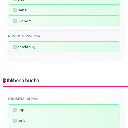
Deník
Ekonom
NOVINY A ČASOPISY:
detektivky
Oblíbená hudba
OBLÍBENÁ HUDBA:
pop
rock