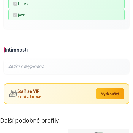
blues
jazz
Intimnosti
🎁
Staň se VIP
Vyzkoušet
7 dní zdarma!
Další podobné profily