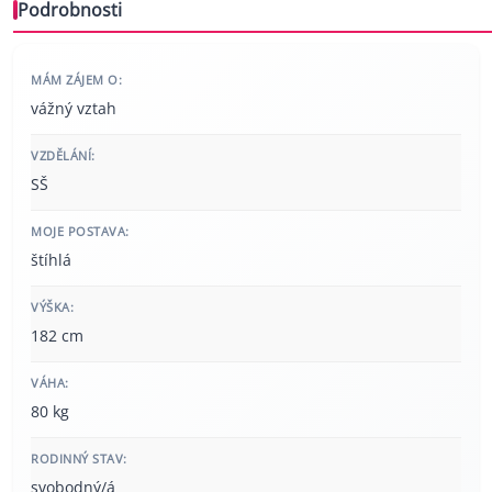
Podrobnosti
MÁM ZÁJEM O:
vážný vztah
VZDĚLÁNÍ:
SŠ
MOJE POSTAVA:
štíhlá
VÝŠKA:
182 cm
VÁHA:
80 kg
RODINNÝ STAV:
svobodný/á