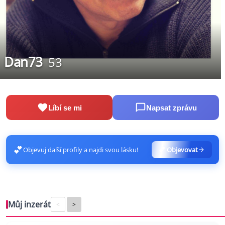
Dan73
53
Líbí se mi
Napsat zprávu
💕
Objevuj další profily a najdi svou lásku!
💕 Objevovat
Můj inzerát
<
>