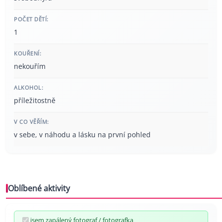
POČET DĚTÍ:
1
KOUŘENÍ:
nekouřím
ALKOHOL:
příležitostně
V CO VĚŘÍM:
v sebe, v náhodu a lásku na první pohled
Oblíbené aktivity
jsem zapálený fotograf / fotografka