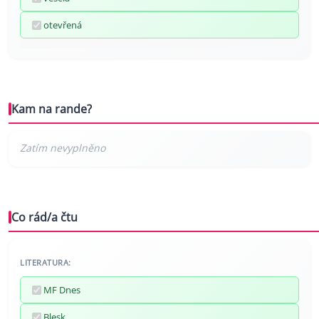
otevřená
Kam na rande?
Co rád/a čtu
LITERATURA:
MF Dnes
Blesk