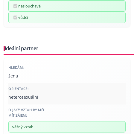
naslouchavá
vůdčí
Ideální partner
HLEDÁM:
ženu
ORIENTACE:
heterosexuální
O JAKÝ VZTAH BY MĚL
MÍT ZÁJEM:
vážný vztah