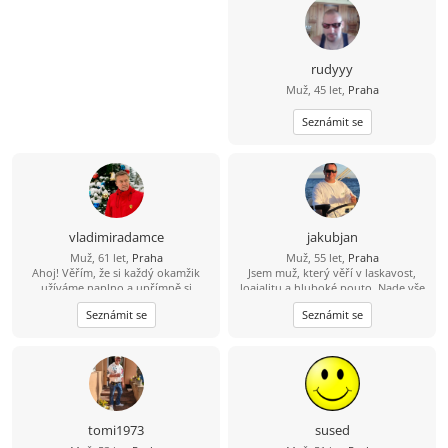
rudyyy
Muž, 45 let,
Praha
Seznámit se
vladimiradamce
jakubjan
Muž, 61 let,
Praha
Muž, 55 let,
Praha
Ahoj! Věřím, že si každý okamžik
Jsem muž, který věří v laskavost,
užíváme naplno a upřímně si
loajalitu a hluboké pouto. Nade vše
užíváme malých radostí života. Miluji
si cením upřímnosti a sním o tom, že
Seznámit se
Seznámit se
objevování nových míst, ať už je to
budu sdílet jednoduché a krásné
spontánní výlet autem nebo
životní okamžiky s někým, kdo se v
objevování útulné kavárny v centru
něm cítí jako doma.
města. Přátelé mě často popisují
jako starostlivou, dobrodružnou a
dobrou posluchačku. Jsem nadšená
pro [vaše zájmy, např. hudba,
fitness, vaření, cestování] a ráda se o
tomi1973
sused
tyto zážitky dělím s někým