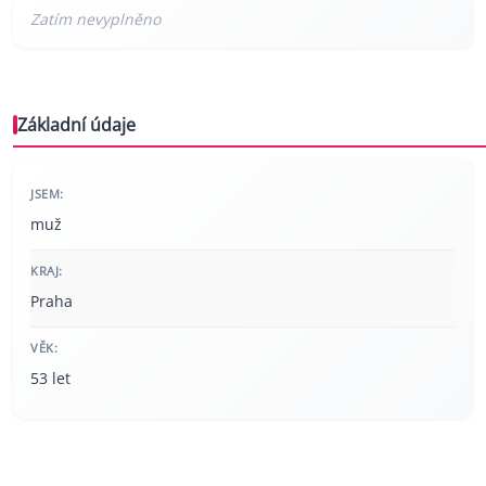
Základní údaje
JSEM:
muž
KRAJ:
Praha
VĚK:
53 let