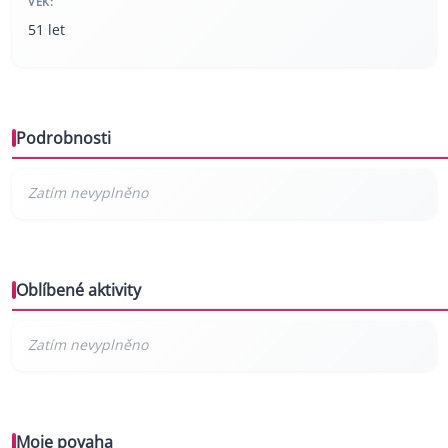
VĚK:
51 let
Podrobnosti
Oblíbené aktivity
Moje povaha