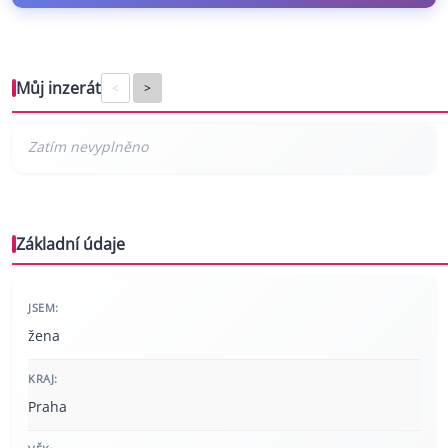
Můj inzerát
<
>
Základní údaje
JSEM:
žena
KRAJ:
Praha