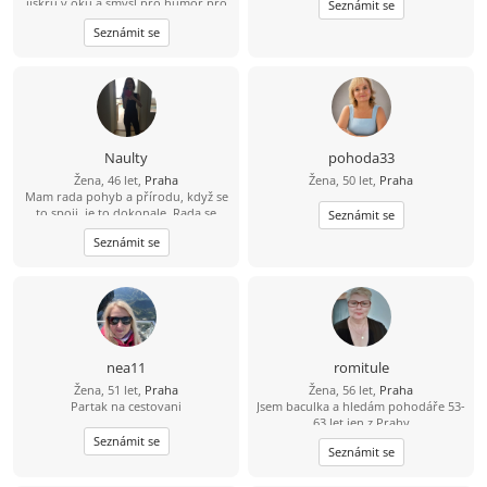
jiskru v oku a smysl pro humor pro
Seznámit se
společné zítřky.
Seznámit se
Naulty
pohoda33
Žena, 46 let,
Praha
Žena, 50 let,
Praha
Mam rada pohyb a přírodu, když se
to spoji, je to dokonale. Rada se
Seznámit se
zabyvam různými druhy cvičení a
Seznámit se
zdravým životním stylem, ale
samozrejme rezervy jsou ;-). Osobni
rozvoj mne obohacuje život, je to
zábavná cesta. Byla bych rada,
kdybys na tom alespon castecne byl
podobne, je přínosem spolu růst :-).
Ale koníčky nemusíme mít stejne, je
fajn se i oddělit, stejný bychom měli
nea11
romitule
mít takový ten základ lidství…
Žena, 51 let,
Praha
Žena, 56 let,
Praha
Partak na cestovani
Jsem baculka a hledám pohodáře 53-
63 let jen z Prahy
Seznámit se
Seznámit se