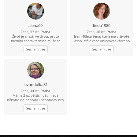
alena69
linda1980
Žena, 57 let,
Praha
Žena, 46 let,
Praha
Život je snazší ve dvou, proto
Jsem 46letá žena, která má v životě
hledám charakterního muže se
jasno, stále chce objevovat všechno
smyslem pro humor, s kterým si
hezké, co život nabízí. Láká mě
Seznámit se
Seznámit se
můžeme být oporou i v době, kdy
poznávání nových míst ať už jde o
nám nebude do smíchu.
výlet po hradech, nebo objevování
cizích kultur v zahraničí. Miluju
kulturu, potěší mě lístky do divadla,
film, nebo možnost si někde
zatancovat. Hledám muže, který se
umí smát, ale i otevřeně pokecat o
životě. Hledám vážný vztah založený
levandulka81
na upřímnosti a vzájemném
Žena, 44 let,
Praha
respektu. Pokud máš vyřešenou
Máma 2 už větších dětí hledá
minulost a chceš začít psát novou
někoho do pohody i nepohody pro
kapitolu, budeme si rozumět.
nás 3. Jsem poměrně akční, ale umím
Seznámit se
i odpočívat. Ráda bych někoho kdo
chce opravdu vztah a nechce trávit
čas jen dopisováním.