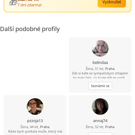
🎁
Vyzkoušet
7 dní zdarma!
Další podobné profily
belindaa
Žena, 51 let,
Praha
Dát si kafe se sympatickym chlapem
by bylo fajn, co bude dál,se uvidí...
Seznámit se
pzzoja13
annaj74
Žena, 44 let,
Praha
Žena, 52 let,
Praha
Ráda bych potkala muže, který má