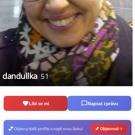
dandullka
51
Líbí se mi
Napsat zprávu
💕
Objevuj další profily a najdi svou lásku!
💕 Objevovat