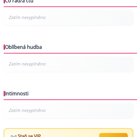
Co rád/a čtu
Oblíbená hudba
Intimnosti
Staň se VIP