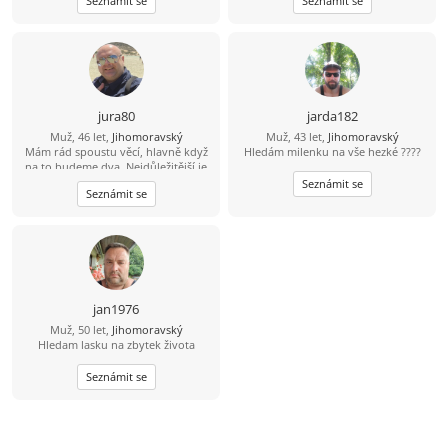
Seznámit se
Seznámit se
životem.
jura80
jarda182
Muž, 46 let,
Jihomoravský
Muž, 43 let,
Jihomoravský
Mám rád spoustu věcí, hlavně když
Hledám milenku na vše hezké ????
na to budeme dva. Nejdůležitější je
důvěra, upřímnost a vzájemný
Seznámit se
Seznámit se
respekt.
jan1976
Muž, 50 let,
Jihomoravský
Hledam lasku na zbytek života
Seznámit se