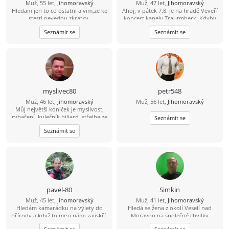
Muž, 55 let,
Jihomoravský
Muž, 47 let,
Jihomoravský
Hledam jen to co ostatni a vim,ze ke
Ahoj, v pátek 7.8. je na hradě Veveří
stesti nevedou zkratky.
koncert kapely Trautmberk. Kdyby
se Ti chtělo, tak mám na Wats Appu
Seznámit se
Seznámit se
čerstvou fotku :-) 773 908 225 Jan
myslivec80
petr548
Muž, 46 let,
Jihomoravský
Muž, 56 let,
Jihomoravský
Můj největší koníček je myslivost,
rybaření, kulečník biliard, střelba ze
Seznámit se
zbraní brokovnice, šipky, šachy
Seznámit se
petanque, kostky, mám rád psy,
zvířata, rád se bavím, tancuji, trochu
jezdím na kole, mám rád procházky,
výlety. Mám rád dobré jídlo hlavně
maso, piju víno pivo i nějakého
panáčka. Vykládám vtipy, umím si
udělat srandu i ze sebe. Jsem
normální chlap mám rád upřímnost,
pavel-80
Simkin
co na srdci to na jazyku, držím slovo,
Muž, 45 let,
Jihomoravský
Muž, 41 let,
Jihomoravský
myslím že jsem férový a rovný chlap.
Hledám kamarádku na výlety do
Hledá se žena z okolí Veselí nad
přírody a když to mezi námi zajiskří,
Moravou na společné chvilky
tak můžeme zkusit společnou cestu