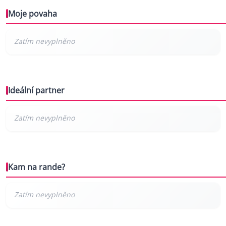
Moje povaha
Ideální partner
Kam na rande?