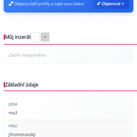
💕
Objevuj další profily a najdi svou lásku!
💕 Objevovat
Můj inzerát
<
>
Základní údaje
JSEM:
muž
KRAJ:
Jihomoravský