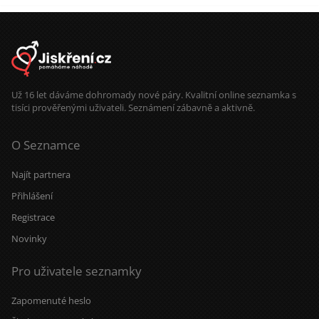
Už 16 let dáváme dohromady nové páry. Kvalitní online seznamka s
tisíci prověřenými uživateli. Seznámení zábavně a aktivně.
O Seznamce
Najít partnera
Přihlášení
Registrace
Novinky
Pro uživatele seznamky
Zapomenuté heslo