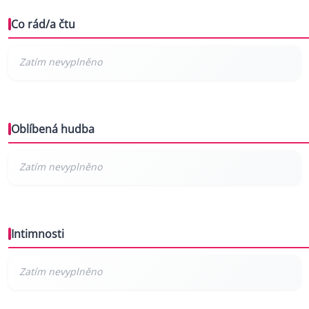
Co rád/a čtu
Oblíbená hudba
Intimnosti