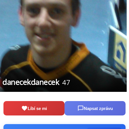
danecekdanecek
47
Líbí se mi
Napsat zprávu