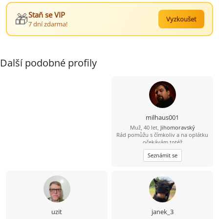
🎁
Staň se VIP
Vyzkoušet
7 dní zdarma!
Další podobné profily
milhaus001
Muž, 40 let,
Jihomoravský
Rád pomůžu s čímkoliv a na oplátku
očekávám totéž
Seznámit se
uzit
janek_3