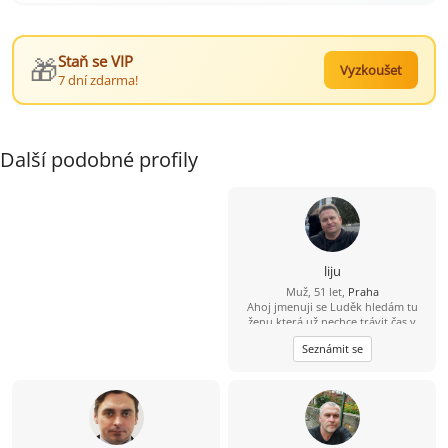
🎁
Staň se VIP
Vyzkoušet
7 dní zdarma!
Další podobné profily
liju
Muž, 51 let,
Praha
Ahoj jmenuji se Luděk hledám tu
ženu která už nechce trávit čas v
samotě život je krátký pojďme si ho
Seznámit se
pořádně užít :-) .