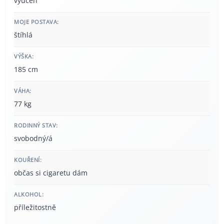
vyučen
MOJE POSTAVA:
štíhlá
VÝŠKA:
185 cm
VÁHA:
77 kg
RODINNÝ STAV:
svobodný/á
KOUŘENÍ:
občas si cigaretu dám
ALKOHOL:
příležitostně