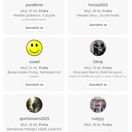
pavellone
honza2023
Muž, 47 let,
Praha
Muž, 49 let,
Praha
Hledám přátelství. A zbytek
Hledám ženu...na vše hezké
rozhodne osud.
Seznámit se
Seznámit se
sused
Okrej
Muž, 51 let,
Praha
Muž, 33 let,
Praha
Byvam blizko Prahy. Nehladam nic
Ahoj jsem Martin Znáš ten pocit,
vazne.
když se držíš za ruku s tvou Láskou a
čas jakoby neexistoval? Jsem 23 let,
Seznámit se
Seznámit se
sympatický, svobodný, muž se
smyslem pro humor a životem
zocelený hledá ženu, pro kterou
držení za ruce bude pouhá
předzvěst toho nádherného, co s
ním prožije. Miluji večerní
procházky, když slunce zapadá. Mám
oblíbenou trasu kolem Vltavy. A pak
sportsmann2025
rudyyy
společný návrat s posezením a
Muž, 45 let,
Praha
Muž, 45 let,
Praha
večeří v útulné hospůdce by mohlo
Gentleman hledající vášeň a jiskření
být příjemným zakončením hezkého