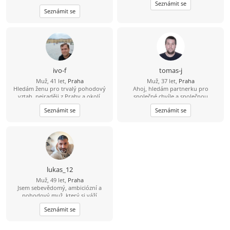
Seznámit se
dne.
Seznámit se
ivo-f
tomas-j
Muž, 41 let,
Praha
Muž, 37 let,
Praha
Hledám ženu pro trvalý pohodový
Ahoj, hledám partnerku pro
vztah, nejraději z Prahy a okolí.
společné chvíle a společnou
budoucnost. Rád bych se s někým
Seznámit se
Seznámit se
seznámil. Věřím, že skutečné
partnerství mezi 2 lidmi existuje. S
pozdravem, Tomáš
lukas_12
Muž, 49 let,
Praha
Jsem sebevědomý, ambiciózní a
pohodový muž, který si váží
upřímnosti, věrnosti a respektu. Rád
Seznámit se
se učím nové věci, udržuji se aktivní
a trávím čas s dobrými lidmi. Na
život se dívám pozitivně a snažím se