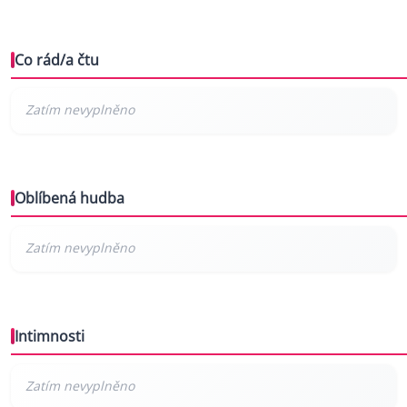
Co rád/a čtu
Oblíbená hudba
Intimnosti