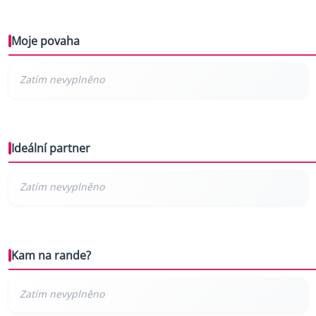
Moje povaha
Ideální partner
Kam na rande?