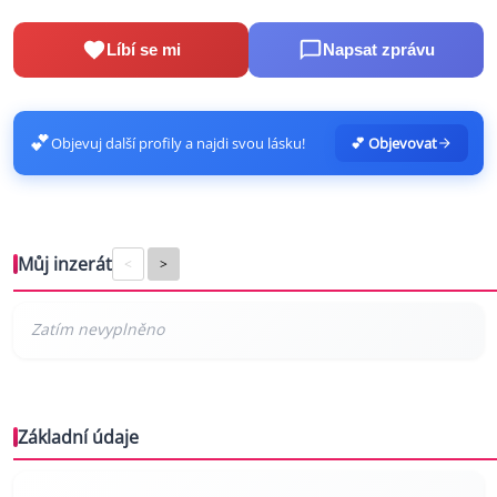
Líbí se mi
Napsat zprávu
💕
Objevuj další profily a najdi svou lásku!
💕 Objevovat
Můj inzerát
<
>
Základní údaje