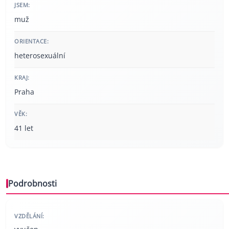
JSEM:
muž
ORIENTACE:
heterosexuální
KRAJ:
Praha
VĚK:
41 let
Podrobnosti
VZDĚLÁNÍ: