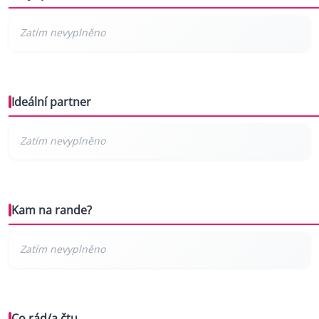
Ideální partner
Kam na rande?
Co rád/a čtu