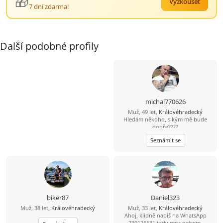
🎁
Vyzkoušet
7 dní zdarma!
Další podobné profily
michal770626
Muž, 49 let,
Královéhradecký
Hledám někoho, s kým mě bude
dobře????
Seznámit se
biker87
Daniel323
Muž, 38 let,
Královéhradecký
Muž, 33 let,
Královéhradecký
Ahoj, klidně napiš na WhatsApp
739125531 tady moc nejsem.