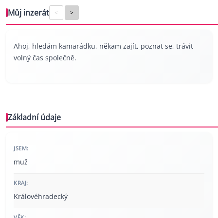
Můj inzerát
<
>
Ahoj, hledám kamarádku, někam zajít, poznat se, trávit
volný čas společně.
Základní údaje
JSEM:
muž
KRAJ:
Královéhradecký
VĚK: