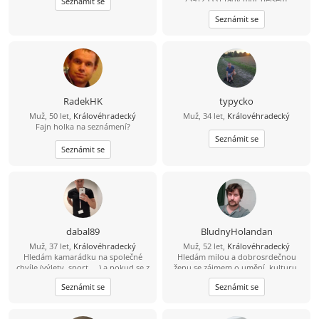
Seznámit se
Seznámit se
RadekHK
typycko
Muž, 50 let,
Královéhradecký
Muž, 34 let,
Královéhradecký
Fajn holka na seznámení?
Seznámit se
Seznámit se
dabal89
BludnyHolandan
Muž, 37 let,
Královéhradecký
Muž, 52 let,
Královéhradecký
Hledám kamarádku na společné
Hledám milou a dobrosrdečnou
chvíle (výlety, sport, ...) a pokud se z
ženu se zájmem o umění, kulturu,
toho vyklube něco víc, budu velmi
památky a láskou ke zvířatům a
Seznámit se
Seznámit se
rád ... :-)
přírodě. Rád bych s takovou ženou
spoluprožíval hezké chvíle a
vzájemně se podporoval.