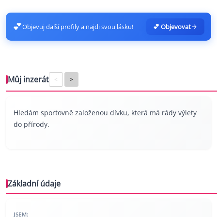
💕
Objevuj další profily a najdi svou lásku!
💕 Objevovat
Můj inzerát
<
>
Hledám sportovně založenou dívku, která má rády výlety
do přírody.
Základní údaje
JSEM: