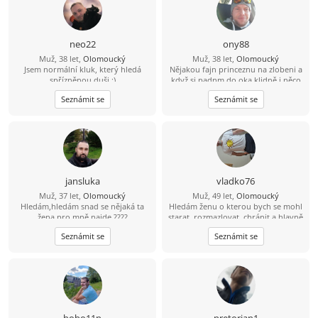
neo22
ony88
Muž, 38 let,
Olomoucký
Muž, 38 let,
Olomoucký
Jsem normální kluk, který hledá
Nějakou fajn princeznu na zlobeni a
spřízněnou duši :)
když si padnm do oka klidně i něco
vic
Seznámit se
Seznámit se
jansluka
vladko76
Muž, 37 let,
Olomoucký
Muž, 49 let,
Olomoucký
Hledám,hledám snad se nějaká ta
Hledám ženu o kterou bych se mohl
žena pro mně najde ????
starat, rozmazlovat, chránit a hlavně
milovat. Jsem pekař cukrař ????????
Seznámit se
Seznámit se
bobo11p
pretorian1