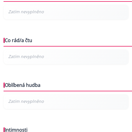
Co rád/a čtu
Oblíbená hudba
Intimnosti