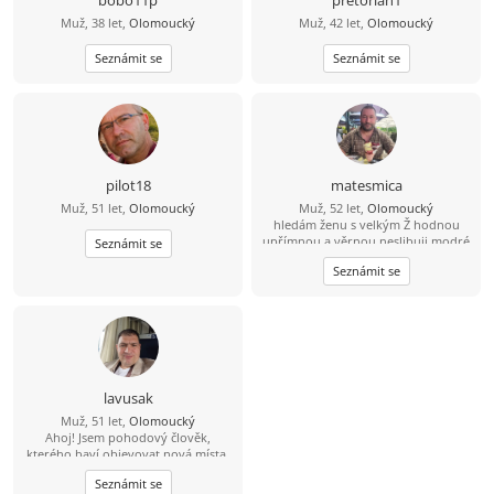
Muž, 38 let,
Olomoucký
Muž, 42 let,
Olomoucký
Seznámit se
Seznámit se
pilot18
matesmica
Muž, 51 let,
Olomoucký
Muž, 52 let,
Olomoucký
hledám ženu s velkým Ž hodnou
upřímnou a věrnou neslibuji modré
Seznámit se
znebe ale porozumění lásku a úctu
Seznámit se
lavusak
Muž, 51 let,
Olomoucký
Ahoj! Jsem pohodový člověk,
kterého baví objevovat nová místa,
zajít si na dobrou kávu nebo jídlo a
Seznámit se
ve volném čase se věnuji [cvičení,