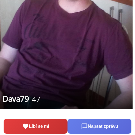
Dava79
47
Líbí se mi
Napsat zprávu