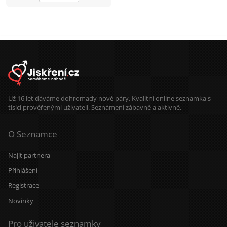
boxu, rád chodím na
procházky.Hledám někoho pro
společné zážitky, upřímné
rozhovory a časem třeba i pro vážný
vztah, kde se budeme navzájem
podporovat.“
Už 16 let dáváme dohromady nové páry. Kvalitní online seznamka s
tisíci prověřenými uživateli. Seznámení zábavně a aktivně.
O Seznamce
Najít partnera
Přihlášení
Registrace
Novinky
Pro uživatele seznamky