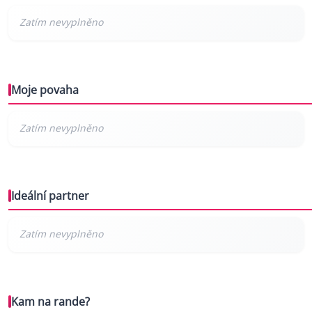
Moje povaha
Ideální partner
Kam na rande?