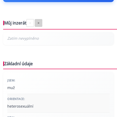
Můj inzerát
<
>
Základní údaje
JSEM:
muž
ORIENTACE:
heterosexuální