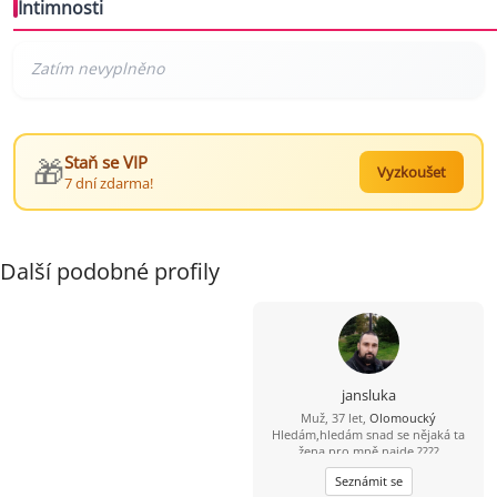
Intimnosti
🎁
Staň se VIP
Vyzkoušet
7 dní zdarma!
Další podobné profily
jansluka
Muž, 37 let,
Olomoucký
Hledám,hledám snad se nějaká ta
žena pro mně najde ????
Seznámit se