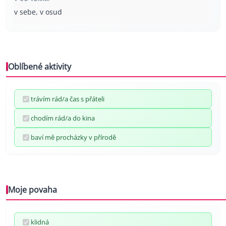
v sebe, v osud
Oblíbené aktivity
trávím rád/a čas s přáteli
chodím rád/a do kina
baví mě procházky v přírodě
Moje povaha
klidná