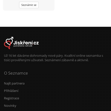
bylinkář, kuchtík, záhadolovec,
hvězdočumil...A pokud jsi přečetla
Seznámit se
těch pár řádku, tak už víš, že hledám
trhlou kamarádku=)
Už 16 let dáváme dohromady nové páry. Kvalitní online seznamka s
tisíci prověřenými uživateli. Seznámení zábavně a aktivně.
O Seznamce
Najít partnera
Přihlášení
Registrace
Novinky