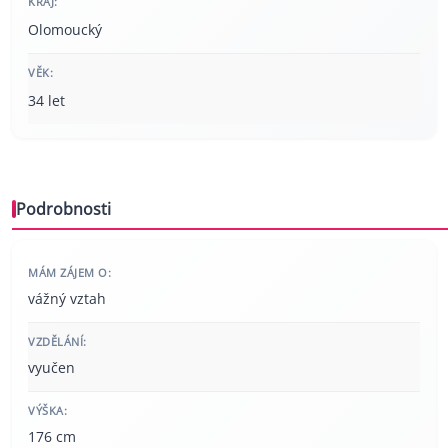
KRAJ:
Olomoucký
VĚK:
34 let
Podrobnosti
MÁM ZÁJEM O:
vážný vztah
VZDĚLÁNÍ:
vyučen
VÝŠKA:
176 cm