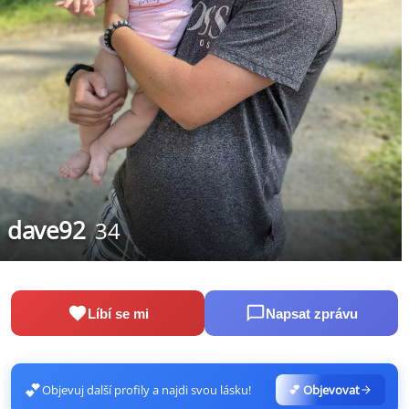
dave92
34
Líbí se mi
Napsat zprávu
💕
Objevuj další profily a najdi svou lásku!
💕 Objevovat