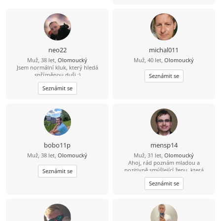
neo22
michal011
Muž, 38 let,
Olomoucký
Muž, 40 let,
Olomoucký
Jsem normální kluk, který hledá
spřízněnou duši :)
Seznámit se
Seznámit se
bobo11p
mensp14
Muž, 38 let,
Olomoucký
Muž, 31 let,
Olomoucký
Ahoj, rád poznám mladou a
pozitivně smýšlející ženu, která
Seznámit se
nezkazí žádnou legraci.
Seznámit se