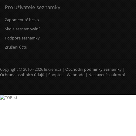
Pro uživatele seznamky
Zapomenuté heslo
Škola seznamování
Podpora seznamky
Zrušení účtu
Copyright © 2010 - 2026 Jiskreni.cz |
Obchodní podmínky seznamky
|
Ochrana osobních údajů
|
Shoptet
|
Webnode
|
Nastavení soukromí