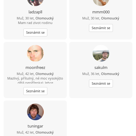
ladzapll
mmm000
Muž, 30 let,
Olomoucký
Muž, 30 let,
Olomoucký
Mam rad zivot rodinu
Seznámit se
Seznámit se
moonfreez
sakulm
Muž, 42 let,
Olomoucký
Muž, 36 let,
Olomoucký
Mazlivý, přítulný, né moc vysoký(to
dělá peněženka), lehce
Seznámit se
opotřebovaný, ale v dobrém
Seznámit se
stavu.Bez známek rzi.S lehce
zamrzlým úsměvem, doplněným
vlčími tesáky a prackami, které se
rády objímají.Lesembloudič,
přírodofil(až na klíštata a komáry),
kutil technický všestranný,
nemrava(za mlada), nekuřák (jen si
nechávám), nepiják(vyjímečně
tuningar
společně víno a někdy někomu
Muž, 42 let,
Olomoucký
krev), autoturista, fotoblikač,