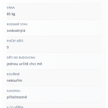
VÁHA:
85 kg
RODINNÝ STAV:
svobodný/á
POČET DĚTÍ:
0
DĚTI DO BUDOUCNA:
jednou určitě chci mít
KOUŘENÍ:
nekouřím
ALKOHOL:
příležitostně
V CO VĚŘÍM: