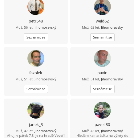
výlety. Mám rád dobré jídlo hlavně
maso, piju víno pivo i nějakého
panáčka. Vykládám vtipy, umím si
udělat srandu i ze sebe. Jsem
normální chlap mám rád upřímnost,
petr548
weid62
co na srdci to na jazyku, držím slovo,
Muž, 56 let,
Jihomoravský
Muž, 62 let,
Jihomoravský
myslím že jsem férový a rovný chlap.
Seznámit se
Seznámit se
fazolek
pavin
Muž, 51 let,
Jihomoravský
Muž, 51 let,
Jihomoravský
Seznámit se
Seznámit se
janek_3
pavel-80
Muž, 47 let,
Jihomoravský
Muž, 45 let,
Jihomoravský
Ahoj, v pátek 7.8. je na hradě Veveří
Hledám kamarádku na výlety do