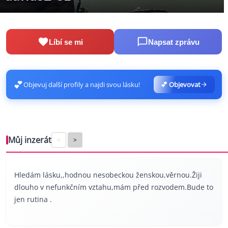
Líbí se mi
Napsat zprávu
💕
Objevuj další profily a najdi svou lásku!
💕 Objevovat
Můj inzerát
<
>
Hledám lásku,,hodnou nesobeckou ženskou,věrnou.Žiji
dlouho v nefunkčním vztahu,mám před rozvodem.Bude to
jen rutina .