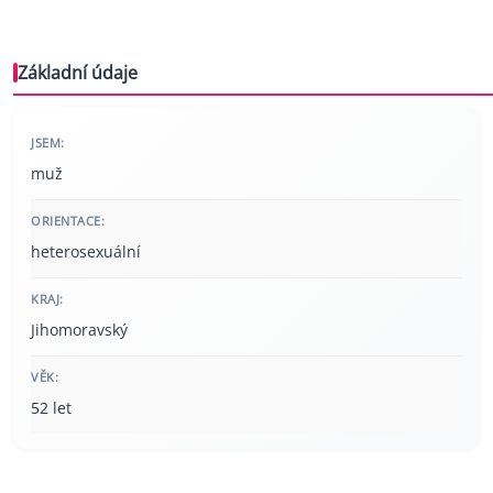
Základní údaje
JSEM:
muž
ORIENTACE:
heterosexuální
KRAJ:
Jihomoravský
VĚK:
52 let