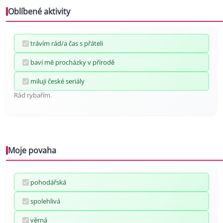
Oblíbené aktivity
trávím rád/a čas s přáteli
baví mě procházky v přírodě
miluji české seriály
Rád rybařím.
Moje povaha
pohodářská
spolehlivá
věrná