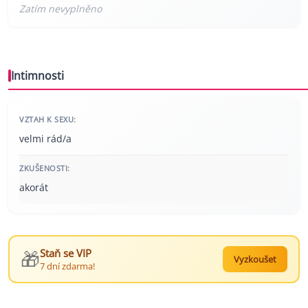
Intimnosti
VZTAH K SEXU:
velmi rád/a
ZKUŠENOSTI:
akorát
🎁
Staň se VIP
Vyzkoušet
7 dní zdarma!