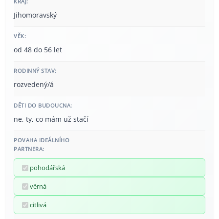
KRAJ:
Jihomoravský
VĚK:
od 48 do 56 let
RODINNÝ STAV:
rozvedený/á
DĚTI DO BUDOUCNA:
ne, ty, co mám už stačí
POVAHA IDEÁLNÍHO
PARTNERA:
pohodářská
věrná
citlivá