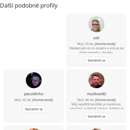
Další podobné profily
uzit
Muž, 55 let,
Jihomoravský
Hledam jen to co ostatni a vim,ze ke
stesti nevedou zkratky.
Seznámit se
pecoldinho
myslivec80
Muž, 42 let,
Jihomoravský
Muž, 46 let,
Jihomoravský
Můj největší koníček je myslivost,
rybaření, kulečník biliard, střelba ze
Seznámit se
zbraní brokovnice, šipky, šachy
Seznámit se
petanque, kostky, mám rád psy,
zvířata, rád se bavím, tancuji, trochu
jezdím na kole, mám rád procházky,