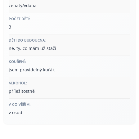
ženatý/vdaná
POČET DĚTÍ:
3
DĚTI DO BUDOUCNA:
ne, ty, co mám už stačí
KOUŘENÍ:
jsem pravidelný kuřák
ALKOHOL:
příležitostně
V CO VĚŘÍM:
v osud