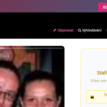
RE
💕 Objevovat
Vyhledávání
Staň
Získej ext
T