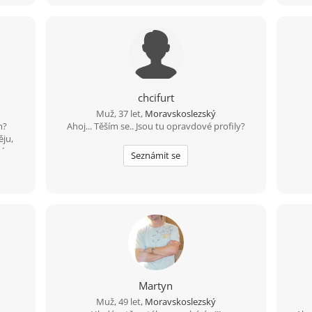
chcifurt
Muž, 37 let,
Moravskoslezský
m?
Ahoj... Těším se.. Jsou tu opravdové profily?
ěju,
ný
Seznámit se
eran
žít,
zu tam
ole
rostě
em
 si
Martyn
Muž, 49 let,
Moravskoslezský