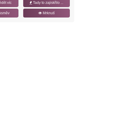
ědět víc
Tady to zajiskřilo ...
úsměv
Mrknutí