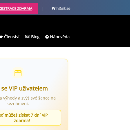
GISTRACE ZDARMA
|
Přihlásit se
Členství
Blog
Nápověda
 se VIP uživatelem
ra výhody a zvýš své šance na
seznámení.
eď můžeš získat 7 dní VIP
zdarma!