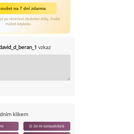
oušet na 7 dní zdarma
až po skončení zkušební doby. Zrušit
můžeš kdykoliv.
david_d_beran_1
vzkaz
edním klikem
 mi
Jsi mi sympatický/á