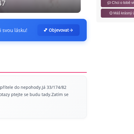
47
Chci o tobě v
Máš krásný 
i svou lásku!
💕 Objevovat
přítele do nepohody.Já 33/174/82
tazy ptejte se budu tady.Zatím se