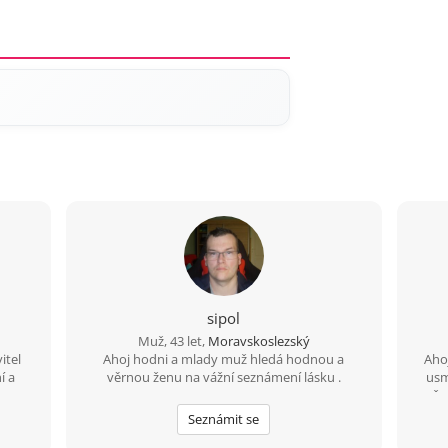
sipol
Muž, 43 let,
Moravskoslezský
itel
Ahoj hodni a mlady muž hledá hodnou a
Ahoj
í a
věrnou ženu na vážní seznámení lásku .
usm
možno
Seznámit se