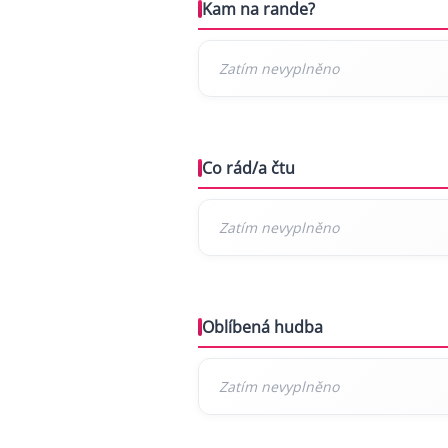
Kam na rande?
Co rád/a čtu
Oblíbená hudba