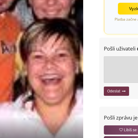
Vyzk
Platba začne 
Pošli uživateli
Odeslat
Pošli zprávu j
Líbíš se