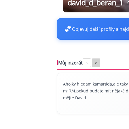
david_d_beran_1
💕
Objevuj další profily a najd
Můj inzerát
<
>
Ahojky hledám kamaráda,ale taky 
m17/4.pokud budete mít nějaké do
mějte David