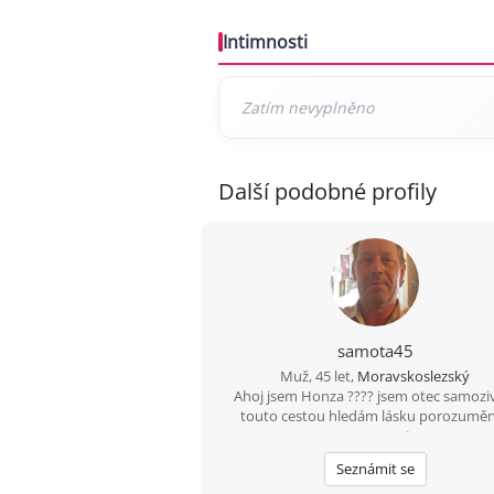
Intimnosti
Další podobné profily
samota45
Muž, 45 let,
Moravskoslezský
Ahoj jsem Honza ???? jsem otec samoziv
touto cestou hledám lásku porozuměn
upsymnost.
Seznámit se