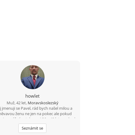
howlet
Muž, 42 let,
Moravskoslezský
 jmenuji se Pavel, rád bych našel milou a
ěvavou ženu ne jen na pokec ale pokud
 i na vážný vztah mezi 26 a 49 lety, pokud
budeš chtít ozvi se, budu moc rád
Seznámit se