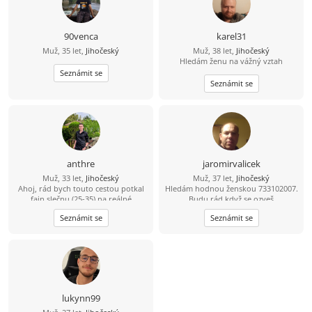
90venca
karel31
Muž, 35 let,
Jihočeský
Muž, 38 let,
Jihočeský
Hledám ženu na vážný vztah
Seznámit se
Seznámit se
anthre
jaromirvalicek
Muž, 33 let,
Jihočeský
Muž, 37 let,
Jihočeský
Ahoj, rád bych touto cestou potkal
Hledám hodnou ženskou 733102007.
fajn slečnu (25-35) na reálné
Budu rád když se ozveš
seznámení. Že se sice jmenuji Dědek,
Seznámit se
Seznámit se
ale ve svých 33 letech mám do
starého železa ještě daleko. ????
Bydlím a funguju v oblasti Třeboň –
Trhové Sviny – České Budějovice.
Jsem v tomhle realista a hledám
parťačku z okolí, abychom k sobě
neměli dál, než na jedno rozumné
dojetí autem. Jsem spolehlivý chlap,
lukynn99
co nezkazí žádnou srandu a raději