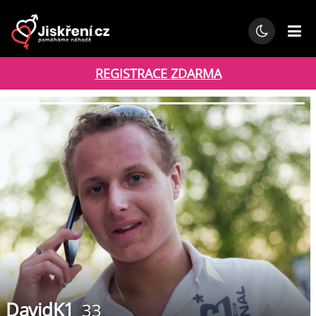
REGISTRACE ZDARMA
DavidK1
33