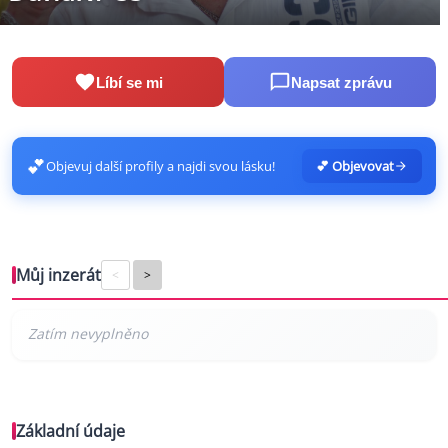
Líbí se mi
Napsat zprávu
💕
Objevuj další profily a najdi svou lásku!
💕 Objevovat
Můj inzerát
<
>
Základní údaje