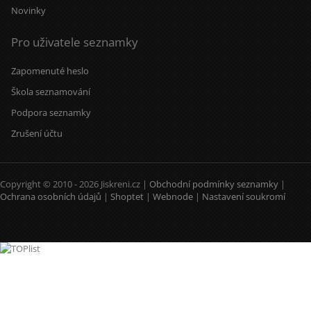
Novinky
Pro uživatele seznamky
Zapomenuté heslo
Škola seznamování
Podpora seznamky
Zrušení účtu
Copyright © 2010 - 2026 Jiskreni.cz |
Obchodní podmínky seznamky
|
Ochrana osobních údajů
|
Shoptet
|
Webnode
|
Nastavení soukromí