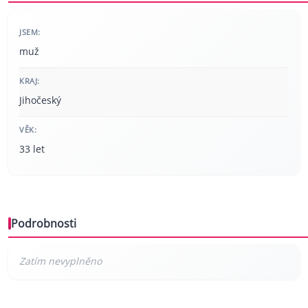
JSEM:
muž
KRAJ:
Jihočeský
VĚK:
33 let
Podrobnosti