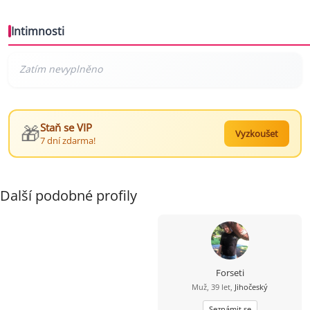
Intimnosti
🎁
Staň se VIP
Vyzkoušet
7 dní zdarma!
Další podobné profily
Forseti
Muž, 39 let,
Jihočeský
Seznámit se