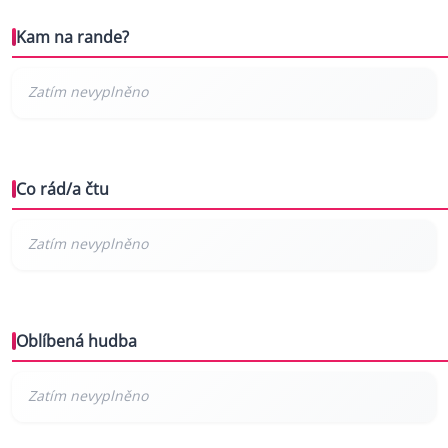
Kam na rande?
Co rád/a čtu
Oblíbená hudba