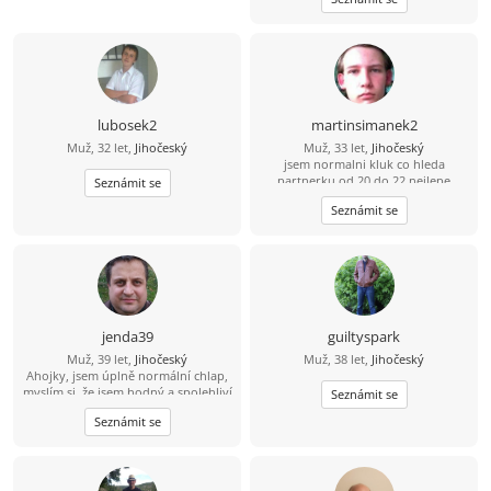
lubosek2
martinsimanek2
Muž, 32 let,
Jihočeský
Muž, 33 let,
Jihočeský
jsem normalni kluk co hleda
partnerku od 20 do 22 nejlepe
Seznámit se
Seznámit se
jenda39
guiltyspark
Muž, 39 let,
Jihočeský
Muž, 38 let,
Jihočeský
Ahojky, jsem úplně normální chlap,
myslím si, že jsem hodný a spolehliví
Seznámit se
a že nezkazím žádnou srandu.
Seznámit se
Hledám k sobě partnerku na
společnou a pohodovou cestu
životem. Malé dítě není
překážkou????