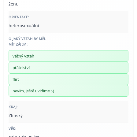
ženu
ORIENTACE:
heterosexuální
O JAKÝ VZTAH BY MĚL
MÍT ZÁJEM:
vážný vztah
přátelství
flirt
nevím, ještě uvidíme ;-)
KRAJ:
Zlínský
VĚK: