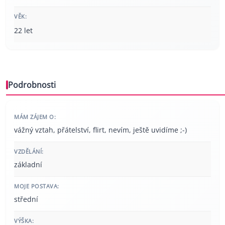
VĚK:
22 let
Podrobnosti
MÁM ZÁJEM O:
vážný vztah, přátelství, flirt, nevím, ještě uvidíme ;-)
VZDĚLÁNÍ:
základní
MOJE POSTAVA:
střední
VÝŠKA: