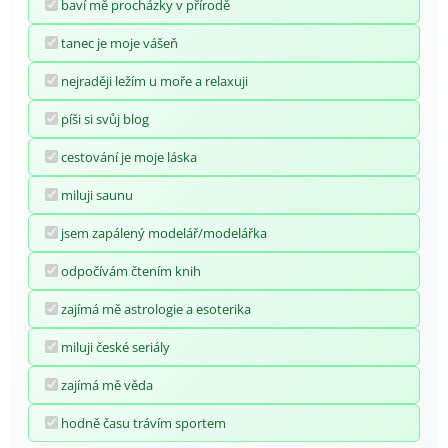
baví mě procházky v přírodě
tanec je moje vášeň
nejraději ležím u moře a relaxuji
píši si svůj blog
cestování je moje láska
miluji saunu
jsem zapálený modelář/modelářka
odpočívám čtením knih
zajímá mě astrologie a esoterika
miluji české seriály
zajímá mě věda
hodně času trávím sportem