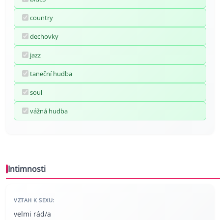
country
dechovky
jazz
taneční hudba
soul
vážná hudba
Intimnosti
VZTAH K SEXU:
velmi rád/a