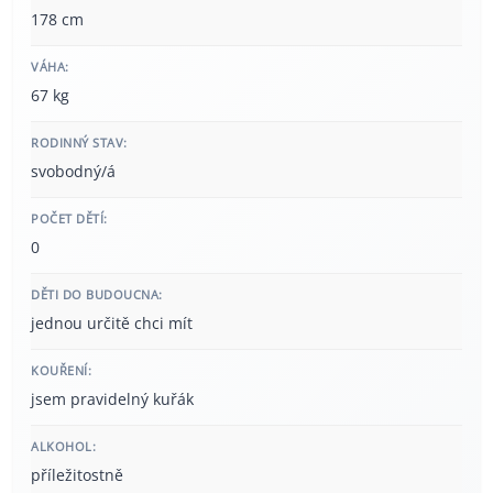
178 cm
VÁHA:
67 kg
RODINNÝ STAV:
svobodný/á
POČET DĚTÍ:
0
DĚTI DO BUDOUCNA:
jednou určitě chci mít
KOUŘENÍ:
jsem pravidelný kuřák
ALKOHOL:
příležitostně