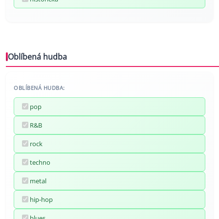
Oblíbená hudba
OBLÍBENÁ HUDBA:
pop
R&B
rock
techno
metal
hip-hop
blues