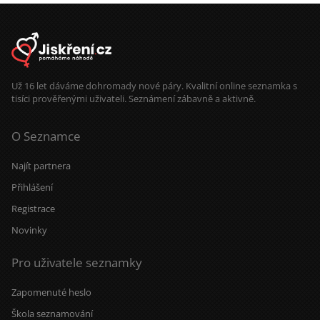
Už 16 let dáváme dohromady nové páry. Kvalitní online seznamka s
tisíci prověřenými uživateli. Seznámení zábavně a aktivně.
O Seznamce
Najít partnera
Přihlášení
Registrace
Novinky
Pro uživatele seznamky
Zapomenuté heslo
Škola seznamování