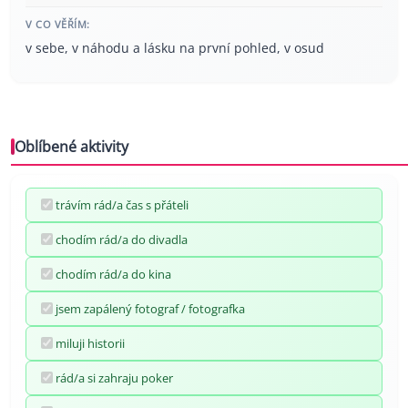
V CO VĚŘÍM:
v sebe, v náhodu a lásku na první pohled, v osud
Oblíbené aktivity
trávím rád/a čas s přáteli
chodím rád/a do divadla
chodím rád/a do kina
jsem zapálený fotograf / fotografka
miluji historii
rád/a si zahraju poker