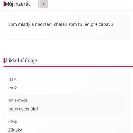
Můj inzerát
<
>
Som mladý a nádržani chalan som tu len pre zábavu
Základní údaje
JSEM:
muž
ORIENTACE:
heterosexuální
KRAJ:
Zlínský