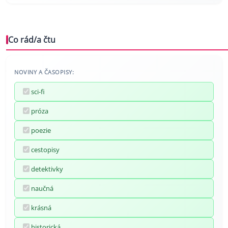
Co rád/a čtu
NOVINY A ČASOPISY:
sci-fi
próza
poezie
cestopisy
detektivky
naučná
krásná
historická