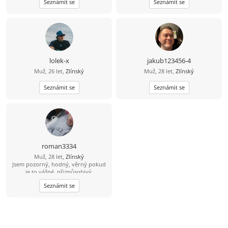
Seznámit se
Seznámit se
lolek-x
jakub123456-4
Muž, 26 let,
Zlínský
Muž, 28 let,
Zlínský
Seznámit se
Seznámit se
roman3334
Muž, 28 let,
Zlínský
Jsem pozorný, hodný, věrný pokud
je to vážné, přizpůsobivý,
cestovatelský, skromný.
Seznámit se