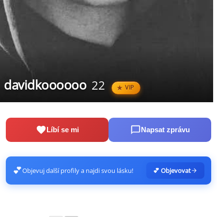
davidkoooooo
22
VIP
Líbí se mi
Napsat zprávu
💕
Objevuj další profily a najdi svou lásku!
💕 Objevovat