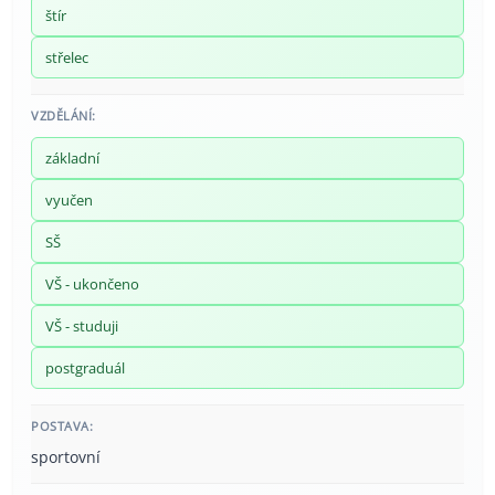
štír
střelec
VZDĚLÁNÍ:
základní
vyučen
SŠ
VŠ - ukončeno
VŠ - studuji
postgraduál
POSTAVA:
sportovní