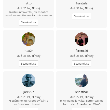
vtto
frantula
Muž, 20 let,
Zlínský
Muž, 31 let,
Zlínský
Trochu introvertní, ale v dobré
partě se dokážu otevřít. Rád chodím
Seznámit se
na koncerty, festivaly a do kavárny.
Seznámit se
Většinou spíš trávím volný čas
doma. Mezí mé zájmy patří SFX
makeup, pečení, vaření a hudba.
Nejraději poslouchám deathgrind a
Bocelli nebo Pavarotti. Taky se rád
učím novým věcem a jazykům.
max24
ferenc26
Muž, 33 let,
Zlínský
Muž, 28 let,
Zlínský
Seznámit se
Seznámit se
Jarek97
reinsthar
Muž, 28 let,
Zlínský
Muž, 22 let,
Zlínský
Hledám holku na popovídání a
◆ My name is Máca. Better call me
možná časem i na víc...
Rein. ◇ lvl. 21 ◆ Gamer, WeeB
????????