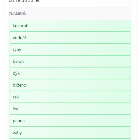
od 18 do 30 let
ZNAMENÍ:
kozoroh
vodnář
ryby
beran
býk
blíženci
rak
lev
panna
váhy