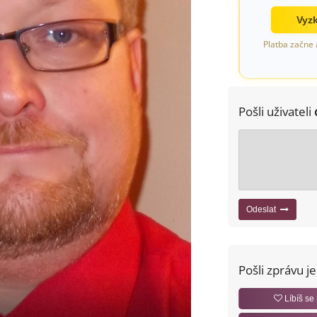
Vyzk
Platba začne 
Pošli uživateli
Odeslat
Pošli zprávu j
Líbíš se