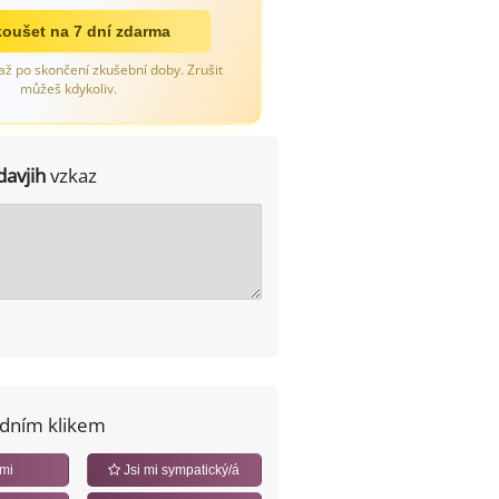
oušet na 7 dní zdarma
až po skončení zkušební doby. Zrušit
můžeš kdykoliv.
davjih
vzkaz
edním klikem
 mi
Jsi mi sympatický/á