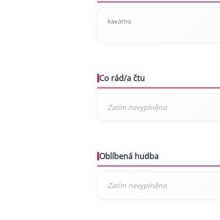
kavárna
Co rád/a čtu
Oblíbená hudba