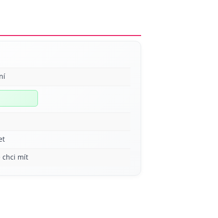
ní
et
 chci mít