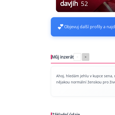
davjih
52
💕
Objevuj další profily a najd
Můj inzerát
<
>
Ahoj, hledám jehlu v kupce sena, n
nějakou normální ženskou pro živo
Základní údaje