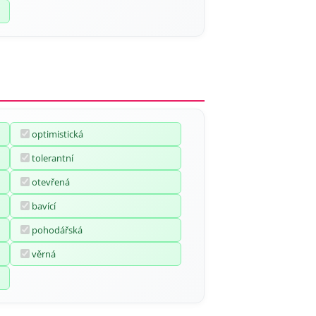
optimistická
tolerantní
otevřená
bavící
pohodářská
věrná