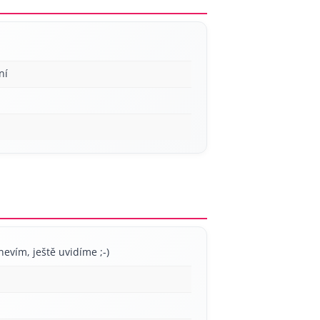
ní
nevím, ještě uvidíme ;-)