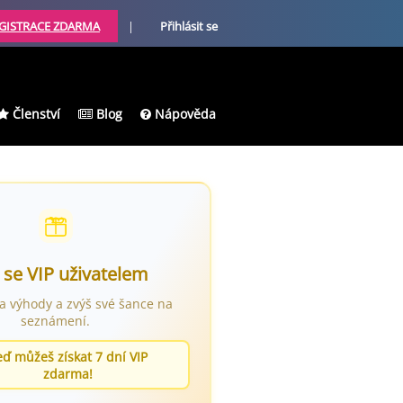
GISTRACE ZDARMA
|
Přihlásit se
Členství
Blog
Nápověda
 se VIP uživatelem
ra výhody a zvýš své šance na
seznámení.
eď můžeš získat 7 dní VIP
zdarma!