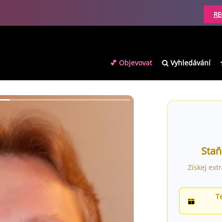
RE
💕 Objevovat
Vyhledávání
Staň
Získej ext
T