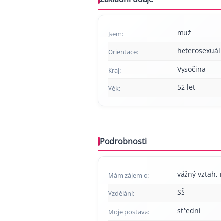
muž
Jsem:
heterosexuál
Orientace:
Vysočina
Kraj:
52 let
Věk:
Podrobnosti
vážný vztah, 
Mám zájem o:
SŠ
Vzdělání:
střední
Moje postava: