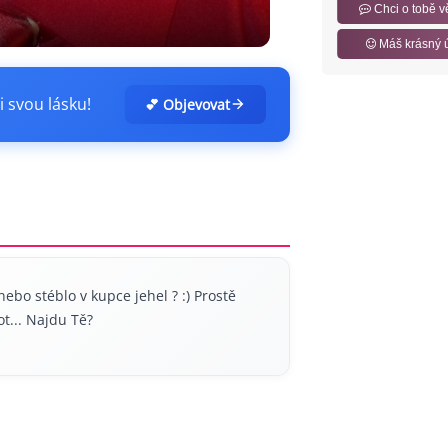
Chci o tobě v
Máš krásný 
i svou lásku!
💕 Objevovat
ebo stéblo v kupce jehel ? :) Prostě
t... Najdu Tě?