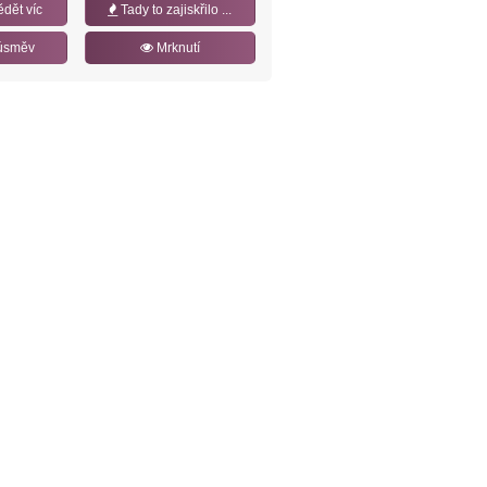
ědět víc
Tady to zajiskřilo ...
úsměv
Mrknutí