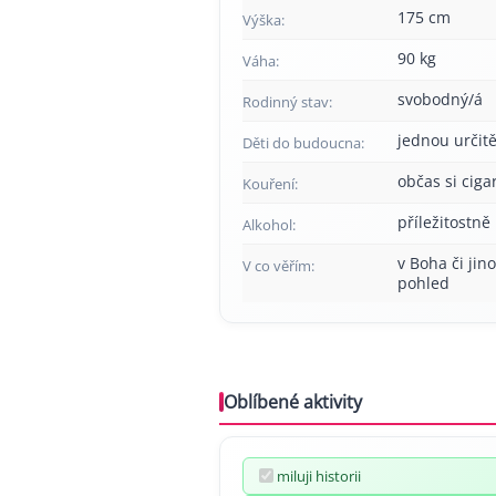
175 cm
Výška:
90 kg
Váha:
svobodný/á
Rodinný stav:
jednou určitě
Děti do budoucna:
občas si cig
Kouření:
příležitostně
Alkohol:
v Boha či jin
V co věřím:
pohled
Oblíbené aktivity
miluji historii