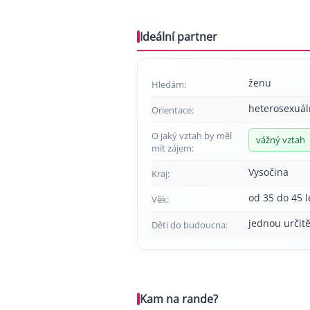
Ideální partner
ženu
Hledám:
heterosexuál
Orientace:
O jaký vztah by měl
vážný vztah
mít zájem:
Vysočina
Kraj:
od 35 do 45 l
Věk:
jednou určitě
Děti do budoucna:
Kam na rande?